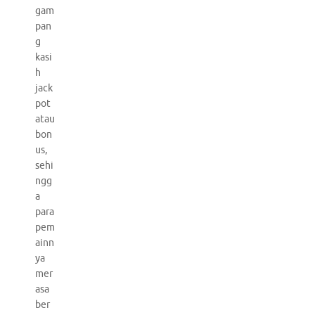
gam
pan
g
kasi
h
jack
pot
atau
bon
us,
sehi
ngg
a
para
pem
ainn
ya
mer
asa
ber