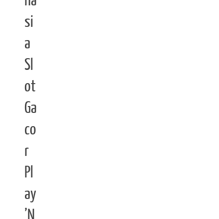
ha
si
a
Sl
ot
Ga
co
r
Pl
ay
’N