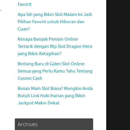
Favorit
,
Apa Sih yang Bikin Slot Malam Ini Jadi
Pilihan Favorit untuk Hiburan dan
Cuan?
Kenapa Banyak Pemain Online
Tertarik dengan Rtp Slot Dragon Hero
yang Bikin Ketagihan?
Bintang Baru di Galeri Slot Online:
Semua yang Perlu Kamu Tahu Tentang
Cosmic Cash
Bosan Main Slot Biasa? Mungkin Anda
Butuh Link Hoki Harian yang Bikin
Jackpot Makin Dekat
Archives