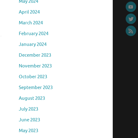
May 2024
April 2024
a
March 2024
February 2024
January 2024
December 2023
November 2023
October 2023
September 2023
August 2023
July 2023
June 2023
May 2023