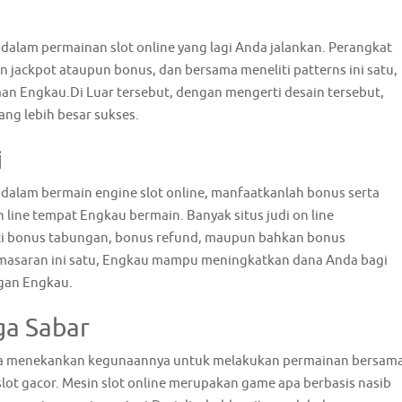
n dalam permainan slot online yang lagi Anda jalankan. Perangkat
n jackpot ataupun bonus, dan bersama meneliti patterns ini satu,
n Engkau.Di Luar tersebut, dengan mengerti desain tersebut,
ng lebih besar sukses.
i
dalam bermain engine slot online, manfaatkanlah bonus serta
 line tempat Engkau bermain. Banyak situs judi on line
i bonus tabungan, bonus refund, maupun bahkan bonus
masaran ini satu, Engkau mampu meningkatkan dana Anda bagi
gan Engkau.
ga Sabar
erta menekankan kegunaannya untuk melakukan permainan bersam
slot gacor. Mesin slot online merupakan game apa berbasis nasib