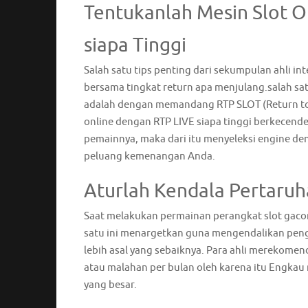
Tentukanlah Mesin Slot 
siapa Tinggi
Salah satu tips penting dari sekumpulan ahli in
bersama tingkat return apa menjulang.salah sa
adalah dengan memandang RTP SLOT (Return to P
online dengan RTP LIVE siapa tinggi berkecen
pemainnya, maka dari itu menyeleksi engine d
peluang kemenangan Anda.
Aturlah Kendala Pertaru
Saat melakukan permainan perangkat slot gacor
satu ini menargetkan guna mengendalikan pen
lebih asal yang sebaiknya. Para ahli merekomen
atau malahan per bulan oleh karena itu Engkau
yang besar.