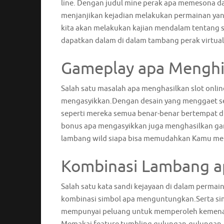
line. Dengan judul mine perak apa memesona da
menjanjikan kejadian melakukan permainan yang 
kita akan melakukan kajian mendalam tentang 
dapatkan dalam di dalam tambang perak virtual 
Gameplay apa Mengh
Salah satu masalah apa menghasilkan slot onli
mengasyikkan.Dengan desain yang menggaet se
seperti mereka semua benar-benar bertempat di 
bonus apa mengasyikkan juga menghasilkan gam
lambang wild siapa bisa memudahkan Kamu me
Kombinasi Lambang 
Salah satu kata sandi kejayaan di dalam perma
kombinasi simbol apa menguntungkan.Serta simb
mempunyai peluang untuk memperoleh kemenang