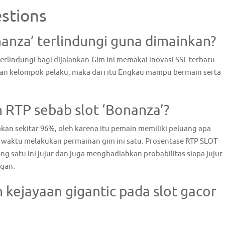
stions
nanza’ terlindungi guna dimainkan?
erlindungi bagi dijalankan.Gim ini memakai inovasi SSL terbaru
an kelompok pelaku, maka dari itu Engkau mampu bermain serta
 RTP sebab slot ‘Bonanza’?
an sekitar 96%, oleh karena itu pemain memiliki peluang apa
waktu melakukan permainan gim ini satu. Prosentase RTP SLOT
g satu ini jujur dan juga menghadiahkan probabilitas siapa jujur
gan.
h kejayaan gigantic pada slot gacor