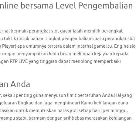
Online bersama Level Pengembalian
ternal bermain perangkat slot gacor ialah memilih perangkat
tu taktik untuk paham tingkat pengembalian suatu perangkat slot
layer) apa umumnya tertera dalam internal game itu. Engine slo
derungan menyampaikan lebih besar melimpah kejayaan kepada
engan RTP LIVE yang tinggian dapat menolong memperbaiki
han Anda
, sekali penting guna menyusun limit pertaruhan Anda.Hal yang
geluaran Engkau dan juga menghindari Kamu kehilangan dana
dasikan untuk memutuskan batas judi setiap hari, per minggu,
 mampu stabil bermain dengan arif bebas merasakan kehilangan