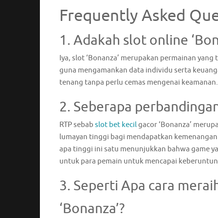
Frequently Asked Que
1. Adakah slot online ‘Bo
Iya, slot ‘Bonanza’ merupakan permainan yang t
guna mengamankan data individu serta keuang
tenang tanpa perlu cemas mengenai keamanan.
2. Seberapa perbandingan
RTP sebab
slot bet kecil
gacor ‘Bonanza’ merupak
lumayan tinggi bagi mendapatkan kemenangan 
apa tinggi ini satu menunjukkan bahwa game yan
untuk para pemain untuk mencapai keberuntun
3. Seperti Apa cara merai
‘Bonanza’?