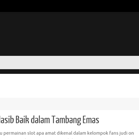
: Nasib Baik dalam Tambang Emas
tu permainan slot apa amat dikenal dalam kelompok fans judi on