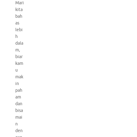
Mari
kita
bah
as
lebi
h
dala
m,
biar
kam
u
mak
in
pah
am
dan
bisa
mai
n
den