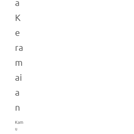
a
K
e
ra
m
ai
a
n
Kam
u