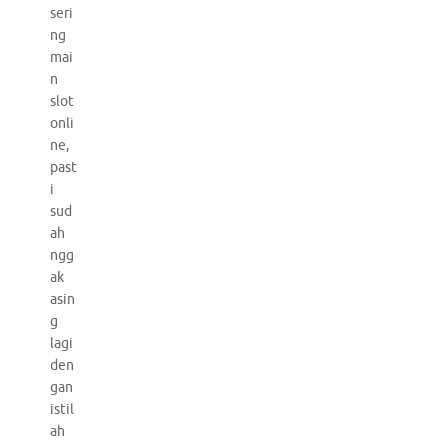
seri
ng
mai
n
slot
onli
ne,
past
i
sud
ah
ngg
ak
asin
g
lagi
den
gan
istil
ah