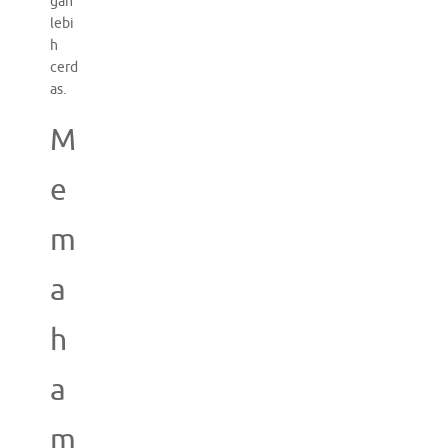
gan
lebi
h
cerd
as.
M
e
m
a
h
a
m