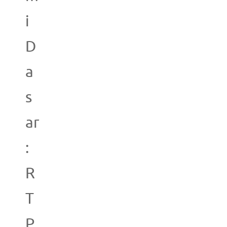
i
D
a
s
ar
:
R
T
P