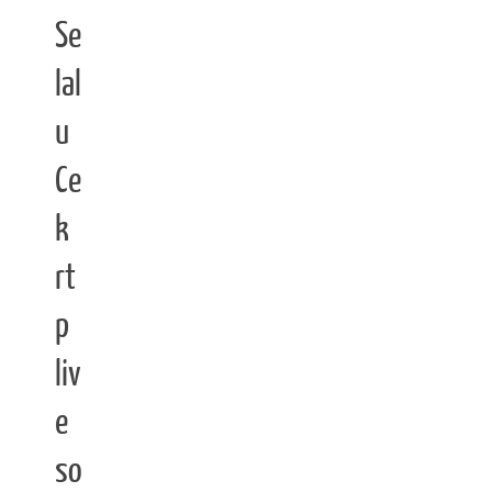
Se
lal
u
Ce
k
rt
p
liv
e
so