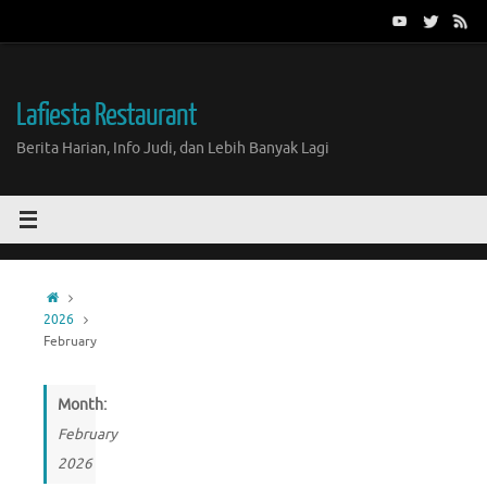
Skip
to
content
Lafiesta Restaurant
Berita Harian, Info Judi, dan Lebih Banyak Lagi
Home
2026
February
Month:
February
2026