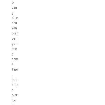
p
yan
g
dite
ntu
kan
oleh
pen
gem
ban
g
gam
e.
Tapi
,
beb
erap
a
plat
for