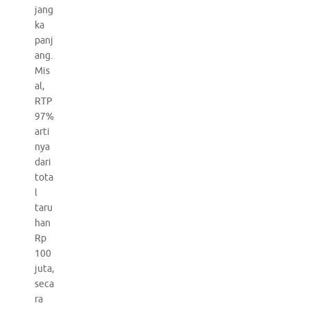
jang
ka
panj
ang.
Mis
al,
RTP
97%
arti
nya
dari
tota
l
taru
han
Rp
100
juta,
seca
ra