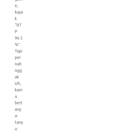
e,
kaya
k
“RT
P
96.5
%”.
Tapi
per
nah
ngg
ak
sih,
kam
u
bert
any
a-
tany
a: