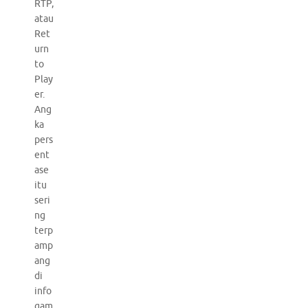
RTP,
atau
Ret
urn
to
Play
er.
Ang
ka
pers
ent
ase
itu
seri
ng
terp
amp
ang
di
info
gam