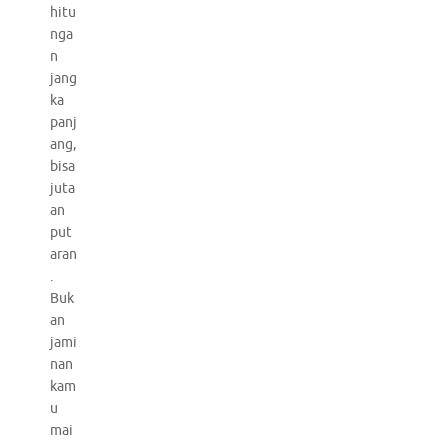
hitu
nga
n
jang
ka
panj
ang,
bisa
juta
an
put
aran
.
Buk
an
jami
nan
kam
u
mai