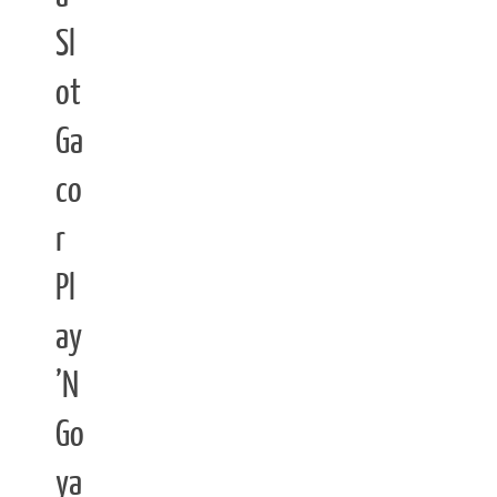
Sl
ot
Ga
co
r
Pl
ay
’N
Go
ya