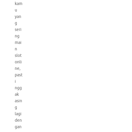
kam
u
yan
g
seri
ng
mai
n
slot
onli
ne,
past
i
ngg
ak
asin
g
lagi
den
gan