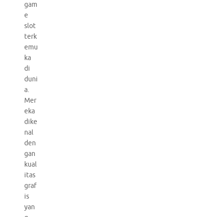
gam
e
slot
terk
emu
ka
di
duni
a.
Mer
eka
dike
nal
den
gan
kual
itas
graf
is
yan