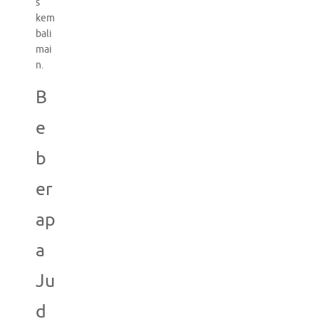
s
kem
bali
mai
n.
B
e
b
er
ap
a
Ju
d