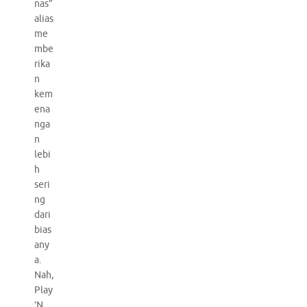
nas”
alias
me
mbe
rika
n
kem
ena
nga
n
lebi
h
seri
ng
dari
bias
any
a.
Nah,
Play
’N