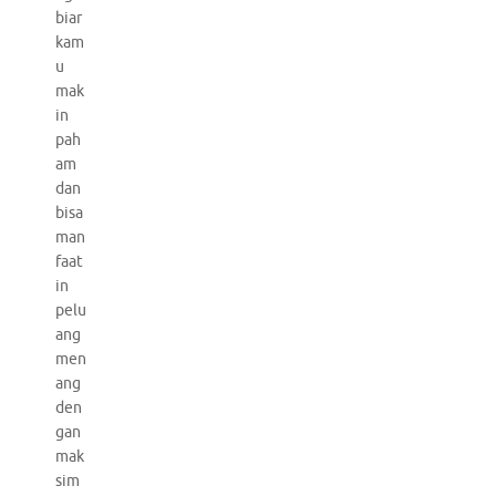
biar
kam
u
mak
in
pah
am
dan
bisa
man
faat
in
pelu
ang
men
ang
den
gan
mak
sim