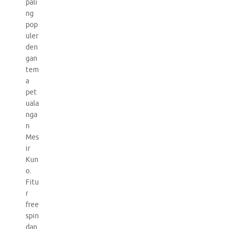
pali
ng
pop
uler
den
gan
tem
a
pet
uala
nga
n
Mes
ir
Kun
o.
Fitu
r
free
spin
dan