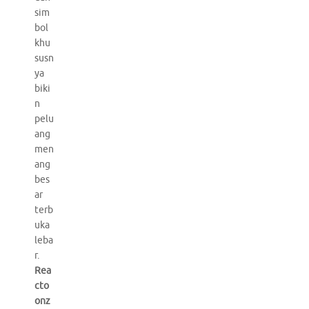
sim
bol
khu
susn
ya
biki
n
pelu
ang
men
ang
bes
ar
terb
uka
leba
r.
Rea
cto
onz