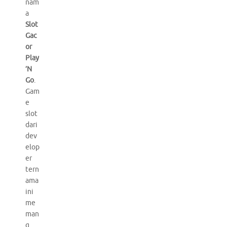
nam
a
Slot
Gac
or
Play
’N
Go
.
Gam
e
slot
dari
dev
elop
er
tern
ama
ini
me
man
g