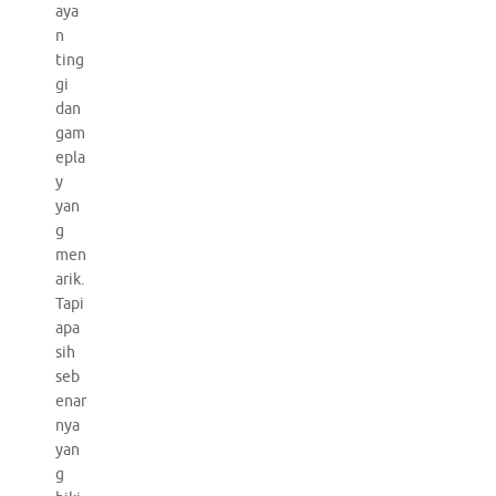
aya
n
ting
gi
dan
gam
epla
y
yan
g
men
arik.
Tapi
apa
sih
seb
enar
nya
yan
g