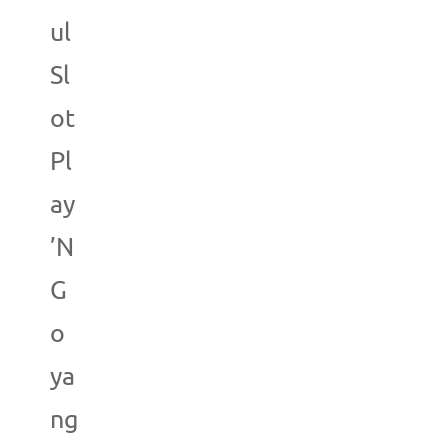
ul
Sl
ot
Pl
ay
’N
G
o
ya
ng