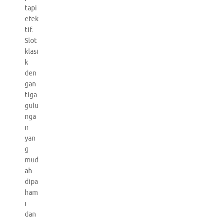
tapi
efek
tif.
Slot
klasi
k
den
gan
tiga
gulu
nga
n
yan
g
mud
ah
dipa
ham
i
dan