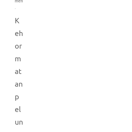
men
.
K
eh
or
m
at
an
p
el
un