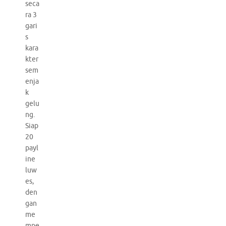
seca
ra 3
gari
s
kara
kter
sem
enja
k
gelu
ng.
Siap
20
payl
ine
luw
es,
den
gan
me
mpe