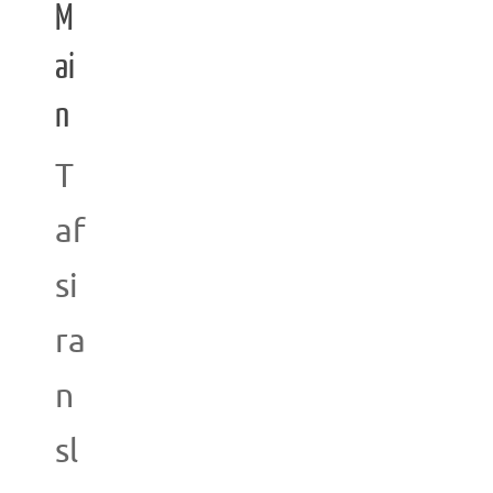
M
ai
n
T
af
si
ra
n
sl