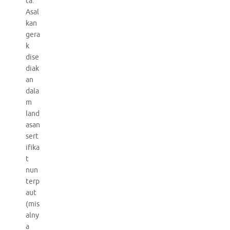
ta.
Asal
kan
gera
k
dise
diak
an
dala
m
land
asan
sert
ifika
t
nun
terp
aut
(mis
alny
a