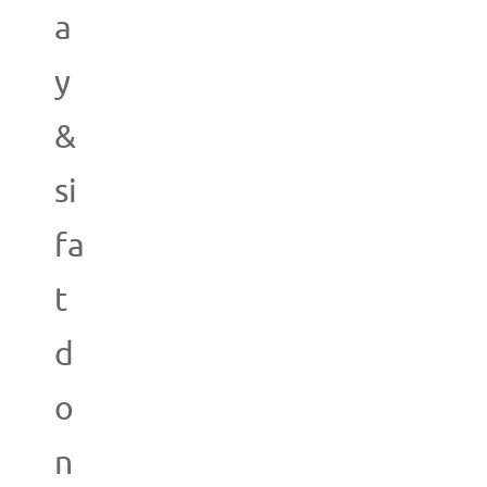
a
y
&
si
fa
t
d
o
n