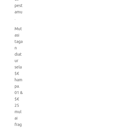
pest
amu
.
Mut
asi
taga
n
diat
ur
sela
$€
ham
pa.
01 &
$€
25
mul
ai
frag