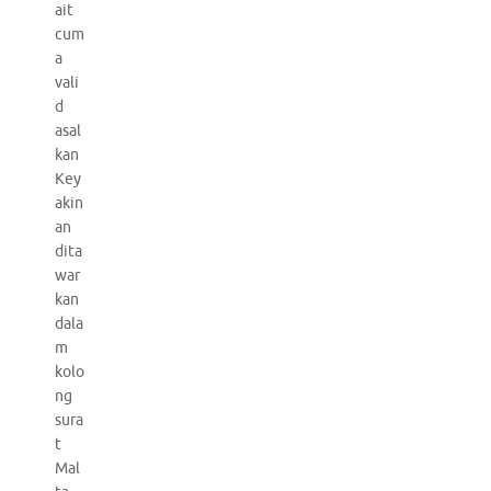
ait
cum
a
vali
d
asal
kan
Key
akin
an
dita
war
kan
dala
m
kolo
ng
sura
t
Mal