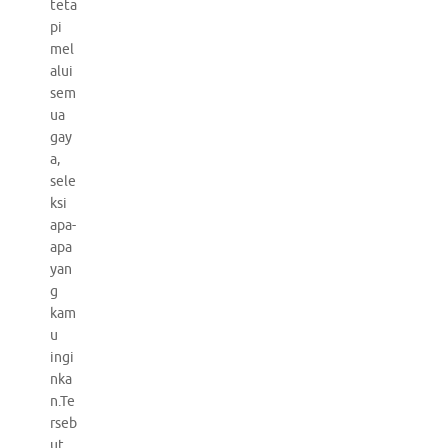
teta
pi
mel
alui
sem
ua
gay
a,
sele
ksi
apa-
apa
yan
g
kam
u
ingi
nka
n.Te
rseb
ut