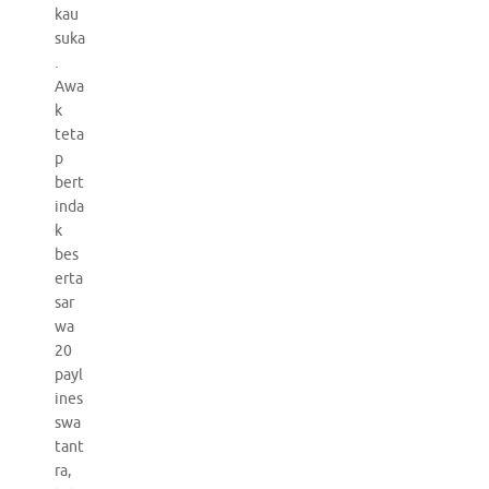
kau
suka
.
Awa
k
teta
p
bert
inda
k
bes
erta
sar
wa
20
payl
ines
swa
tant
ra,