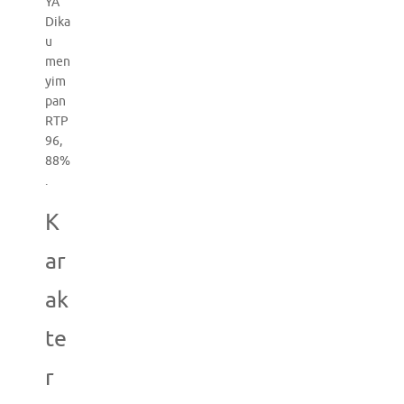
YA
Dika
u
men
yim
pan
RTP
96,
88%
.
K
ar
ak
te
r