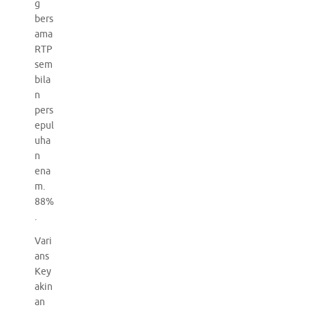
g
bers
ama
RTP
sem
bila
n
pers
epul
uha
n
ena
m.
88%
.
Vari
ans
Key
akin
an