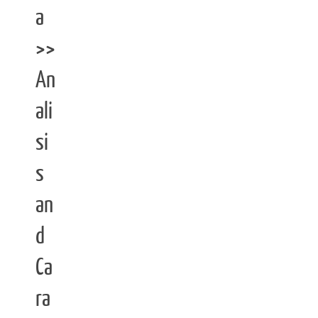
a
>>
An
ali
si
s
an
d
Ca
ra