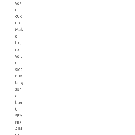
yak
ni
cuk
up.
Mak
a
itu,
itu
yait
u
slot
nun
lang
sun
g
bua
t
SEA
ND
AIN