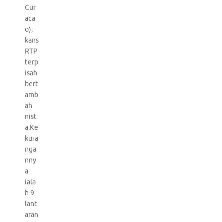
Cur
aca
o),
kans
RTP
terp
isah
bert
amb
ah
nist
a.Ke
kura
nga
nny
a
iala
h 9
lant
aran