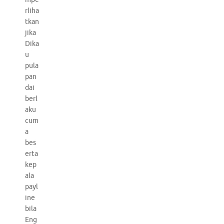
rliha
tkan
jika
Dika
u
pula
pan
dai
berl
aku
cum
a
bes
erta
kep
ala
payl
ine
bila
Eng