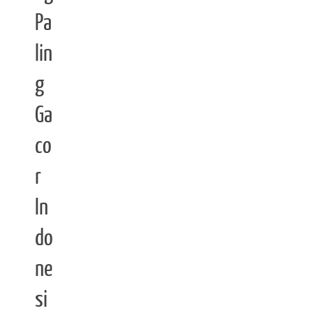
Pa
lin
g
Ga
co
r
In
do
ne
si