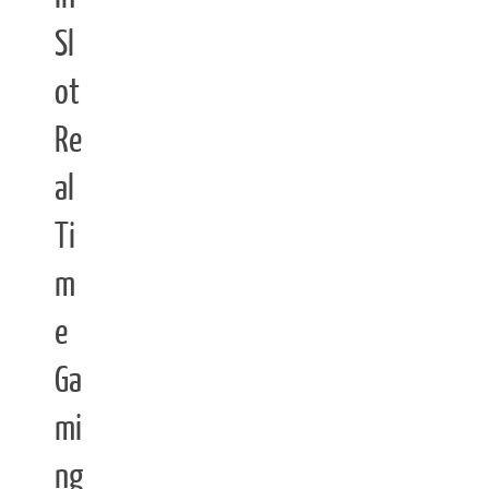
Sl
ot
Re
al
Ti
m
e
Ga
mi
ng