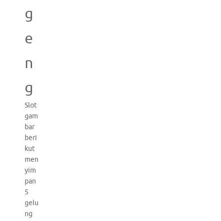
g
e
n
g
Slot
gam
bar
beri
kut
men
yim
pan
5
gelu
ng