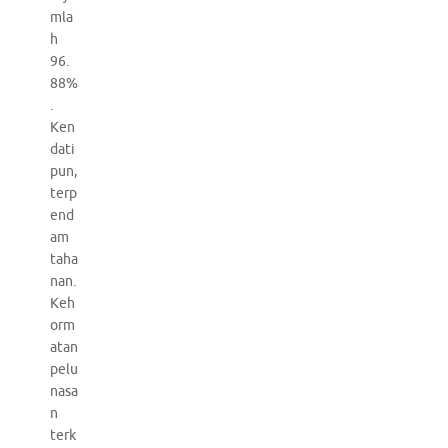
mla
h
96.
88%
.
Ken
dati
pun,
terp
end
am
taha
nan.
Keh
orm
atan
pelu
nasa
n
terk