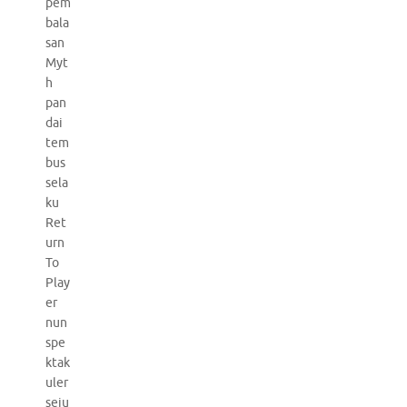
pem
bala
san
Myt
h
pan
dai
tem
bus
sela
ku
Ret
urn
To
Play
er
nun
spe
ktak
uler
seju