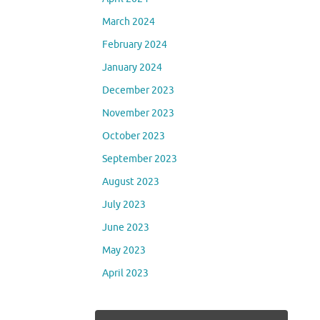
March 2024
February 2024
January 2024
December 2023
November 2023
October 2023
September 2023
August 2023
July 2023
June 2023
May 2023
April 2023