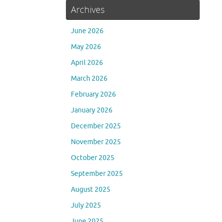
Archives
June 2026
May 2026
April 2026
March 2026
February 2026
January 2026
December 2025
November 2025
October 2025
September 2025
August 2025
July 2025
June 2025