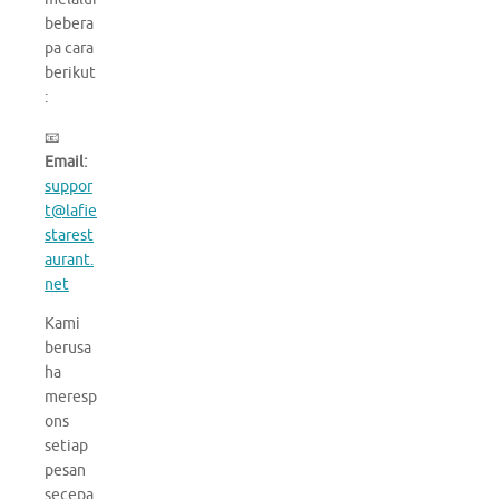
bebera
pa cara
berikut
:
📧
Email:
suppor
t@lafie
starest
aurant.
net
Kami
berusa
ha
meresp
ons
setiap
pesan
secepa