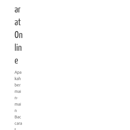
ar
at
On
lin
e
Apa
kah
ber
mai
n-
mai
n
Bac
cara
t