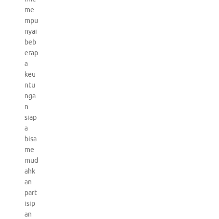
me
mpu
nyai
beb
erap
a
keu
ntu
nga
n
siap
a
bisa
me
mud
ahk
an
part
isip
an