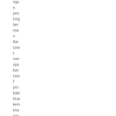
nga
n
pen
ting
ber
mai
n
Bac
cara
t
mer
upa
kan
tara
f
pro
babi
litas
kem
ena
nga