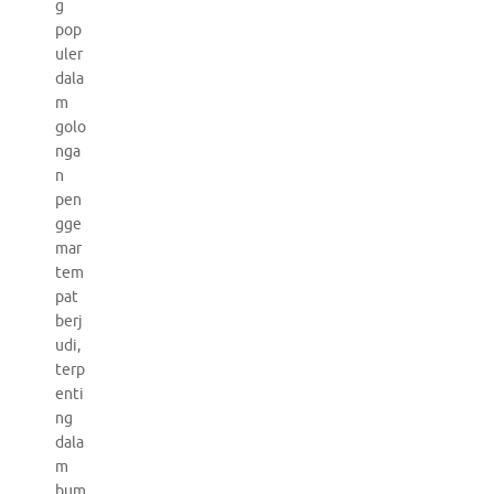
g
pop
uler
dala
m
golo
nga
n
pen
gge
mar
tem
pat
berj
udi,
terp
enti
ng
dala
m
bum