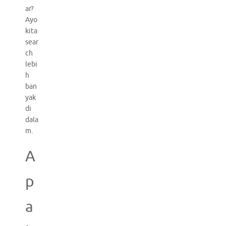
ar?
Ayo
kita
sear
ch
lebi
h
ban
yak
di
dala
m.
A
p
a