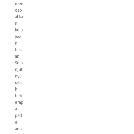
men
dap
atka
n
keja
yaa
n
bes
ar.
Sela
njut
nya
iala
h
beb
erap
a
pad
a
anta