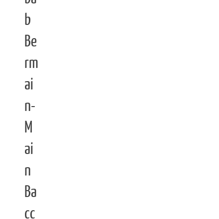
b
Be
rm
ai
n-
M
ai
n
Ba
cc