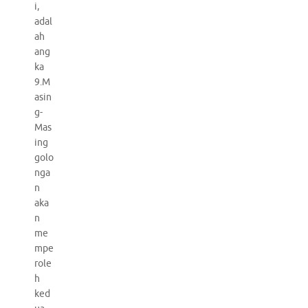
i,
adal
ah
ang
ka
9.M
asin
g-
Mas
ing
golo
nga
n
aka
n
me
mpe
role
h
ked