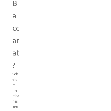
B
a
cc
ar
at
?
Seb
elu
m
me
mba
has
keu