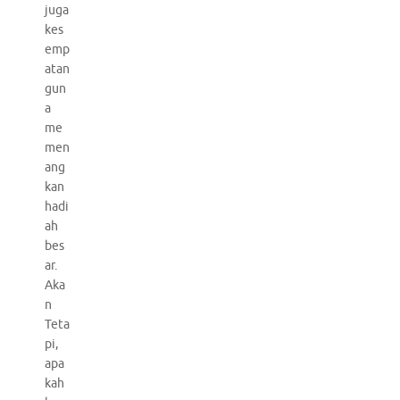
juga
kes
emp
atan
gun
a
me
men
ang
kan
hadi
ah
bes
ar.
Aka
n
Teta
pi,
apa
kah