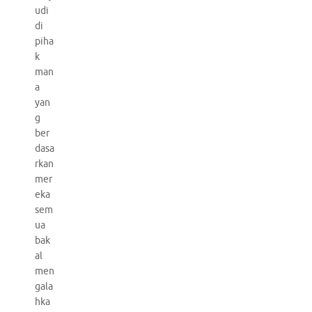
udi
di
piha
k
man
a
yan
g
ber
dasa
rkan
mer
eka
sem
ua
bak
al
men
gala
hka