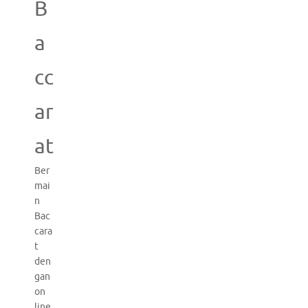
B
a
cc
ar
at
Ber
mai
n
Bac
cara
t
den
gan
on
line