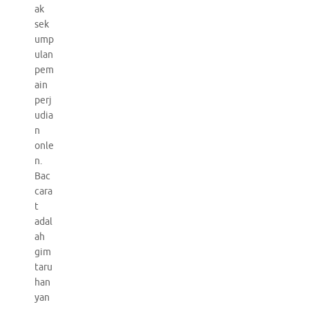
ak
sek
ump
ulan
pem
ain
perj
udia
n
onle
n.
Bac
cara
t
adal
ah
gim
taru
han
yan