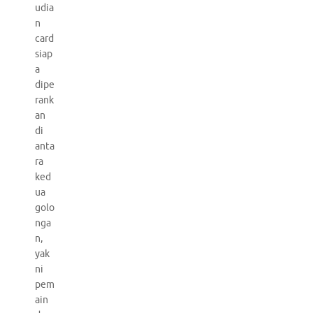
udia
n
card
siap
a
dipe
rank
an
di
anta
ra
ked
ua
golo
nga
n,
yak
ni
pem
ain