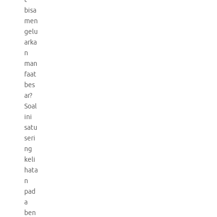
bisa
men
gelu
arka
n
man
faat
bes
ar?
Soal
ini
satu
seri
ng
keli
hata
n
pad
a
ben