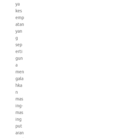
ya
kes
emp
atan
yan
g
sep
erti
gun
a
men
gala
hka
n
mas
ing-
mas
ing
put
aran