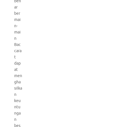
ben
ar
ber
mai
n-
mai
n
Bac
cara
t
dap
at
men
gha
silka
n
keu
ntu
nga
n
bes