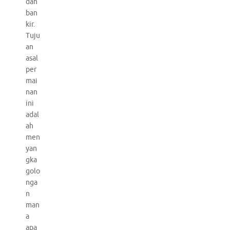
dan
ban
kir.
Tuju
an
asal
per
mai
nan
ini
adal
ah
men
yan
gka
golo
nga
n
man
a
apa