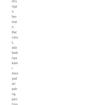
ntu
nga
n
ber
mai
n
Bac
cara
t,
ada
baik
nya
kam
i
men
yad
ari
pali
ng
pen
ting