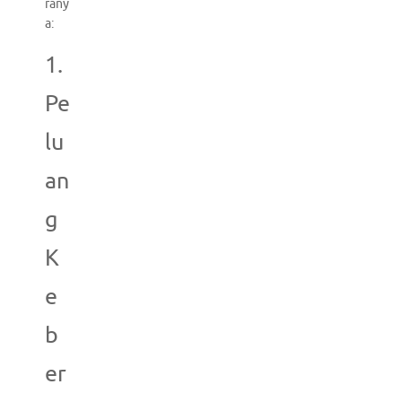
rany
a:
1.
Pe
lu
an
g
K
e
b
er