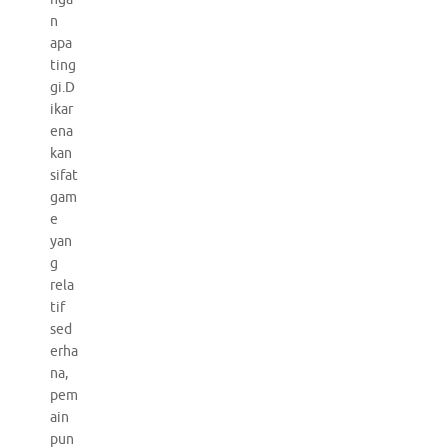
n
apa
ting
gi.D
ikar
ena
kan
sifat
gam
e
yan
g
rela
tif
sed
erha
na,
pem
ain
pun