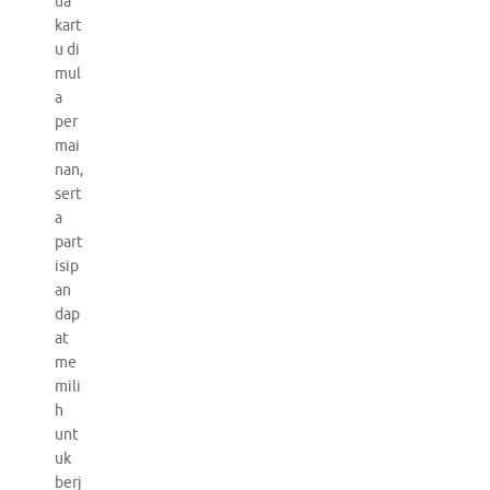
ua
kart
u di
mul
a
per
mai
nan,
sert
a
part
isip
an
dap
at
me
mili
h
unt
uk
berj