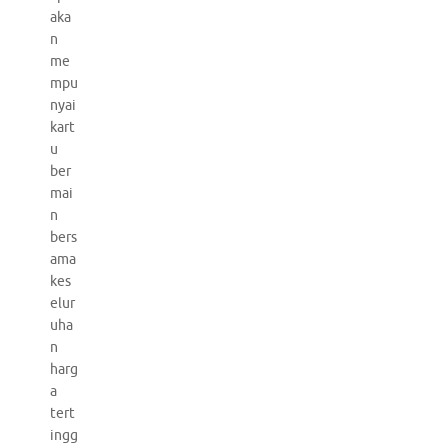
aka
n
me
mpu
nyai
kart
u
ber
mai
n
bers
ama
kes
elur
uha
n
harg
a
tert
ingg