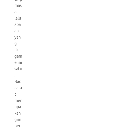
mas
a
lalu
apa
an
yan
g
itu
gam
e ini
satu
.
Bac
cara
t
mer
upa
kan
gim
perj