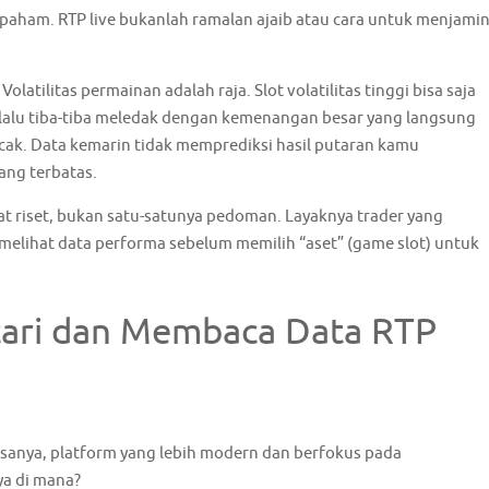
h paham. RTP live bukanlah ramalan ajaib atau cara untuk menjami
olatilitas permainan adalah raja. Slot volatilitas tinggi bisa saja
 lalu tiba-tiba meledak dengan kemenangan besar yang langsung
ak. Data kemarin tidak memprediksi hasil putaran kamu
ang terbatas.
lat riset, bukan satu-satunya pedoman. Layaknya trader yang
u melihat data performa sebelum memilih “aset” (game slot) untuk
ari dan Membaca Data RTP
asanya, platform yang lebih modern dan berfokus pada
ya di mana?