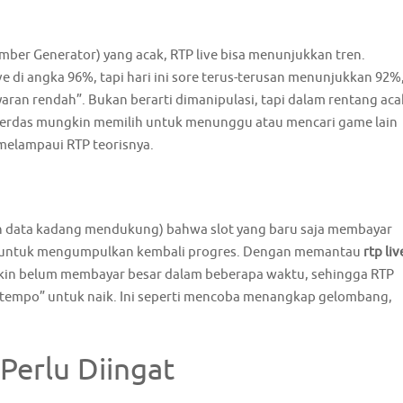
ber Generator) yang acak, RTP live bisa menunjukkan tren.
ive di angka 96%, tapi hari ini sore terus-terusan menunjukkan 92%
ran rendah”. Bukan berarti dimanipulasi, tapi dalam rentang aca
n cerdas mungkin memilih untuk menunggu atau mencari game lain
 melampaui RTP teorisnya.
an data kadang mendukung) bahwa slot yang baru saja membayar
t” untuk mengumpulkan kembali progres. Dengan memantau
rtp liv
kin belum membayar besar dalam beberapa waktu, sehingga RTP
h tempo” untuk naik. Ini seperti mencoba menangkap gelombang,
Perlu Diingat