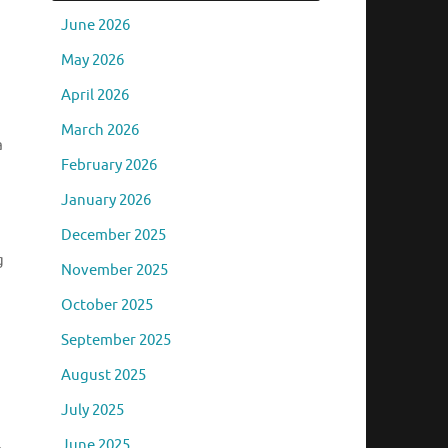
June 2026
May 2026
April 2026
March 2026
a
February 2026
January 2026
December 2025
g
November 2025
October 2025
September 2025
August 2025
July 2025
June 2025