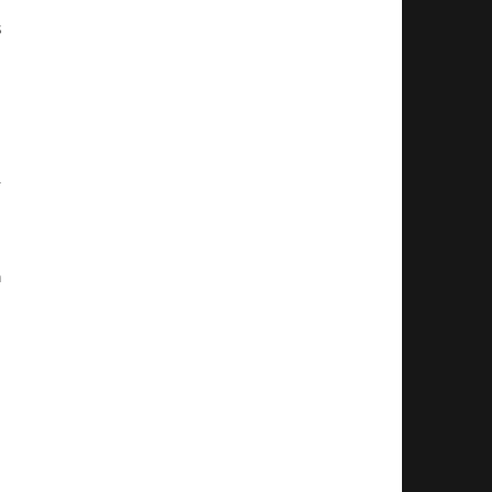
s
.
h