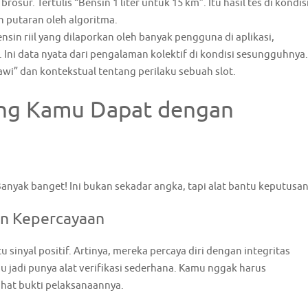
brosur. Tertulis “Bensin 1 liter untuk 15 km”. Itu hasil tes di kondis
ran putaran oleh algoritma.
sin riil yang dilaporkan oleh banyak pengguna di aplikasi,
. Ini data nyata dari pengalaman kolektif di kondisi sesungguhnya.
wi” dan kontekstual tentang perilaku sebuah slot.
ng Kamu Dapat dengan
nyak banget! Ini bukan sekadar angka, tapi alat bantu keputusan
an Kepercayaan
u sinyal positif. Artinya, mereka percaya diri dengan integritas
 jadi punya alat verifikasi sederhana. Kamu nggak harus
ihat bukti pelaksanaannya.