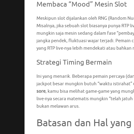
Membaca “Mood” Mesin Slot
Meskipun slot dijalankan oleh RNG (Random Num
Misalnya, jika sebuah slot biasanya punya RTP l
mungkin saja mesin sedang dalam fase “pembaya
jangka pendek, fluktuasi wajar terjadi. Pemai
yang RTP live-nya lebih mendekati atau bahkan
Strategi Timing Bermain
Ini yang menarik. Beberapa pemain percaya (d
jackpot besar mungkin butuh “waktu istiraha
sore
, kamu bisa melihat game-game yang mung
live-nya secara matematis mungkin “telah jatu
bukan melawan arus.
Batasan dan Hal yang 