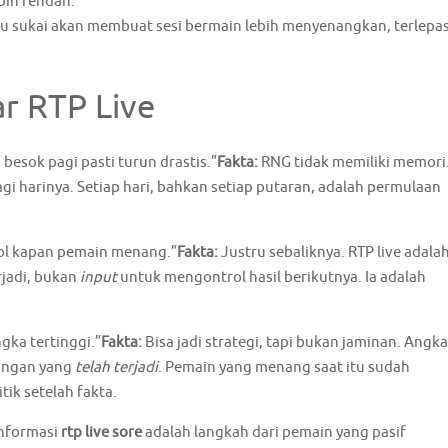
bih rendah.
mu sukai akan membuat sesi bermain lebih menyenangkan, terlepa
ar RTP Live
 besok pagi pasti turun drastis.”
Fakta:
RNG tidak memiliki memori
gi harinya. Setiap hari, bahkan setiap putaran, adalah permulaan
rol kapan pemain menang.”
Fakta:
Justru sebaliknya. RTP live adala
rjadi, bukan
input
untuk mengontrol hasil berikutnya. Ia adalah
gka tertinggi.”
Fakta:
Bisa jadi strategi, tapi bukan jaminan. Angka
nangan yang
telah terjadi
. Pemain yang menang saat itu sudah
ik setelah fakta.
nformasi
rtp live sore
adalah langkah dari pemain yang pasif