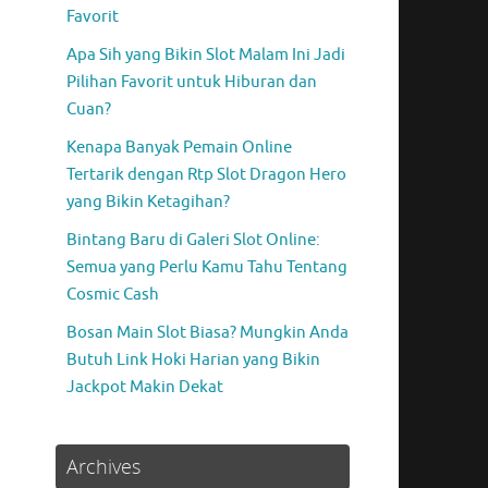
Favorit
Apa Sih yang Bikin Slot Malam Ini Jadi
Pilihan Favorit untuk Hiburan dan
Cuan?
Kenapa Banyak Pemain Online
Tertarik dengan Rtp Slot Dragon Hero
yang Bikin Ketagihan?
Bintang Baru di Galeri Slot Online:
Semua yang Perlu Kamu Tahu Tentang
Cosmic Cash
Bosan Main Slot Biasa? Mungkin Anda
Butuh Link Hoki Harian yang Bikin
Jackpot Makin Dekat
Archives