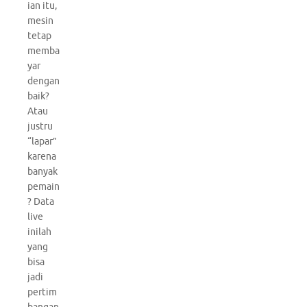
ian itu,
mesin
tetap
memba
yar
dengan
baik?
Atau
justru
“lapar”
karena
banyak
pemain
? Data
live
inilah
yang
bisa
jadi
pertim