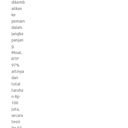
dikemb
alikan
ke
pemain
dalam
jangka
panjan
g.
Misal,
RTP
97%
artinya
dari
total
taruha
n Rp
100
juta,
secara
teori