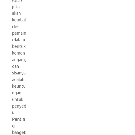
Rp 97
juta
akan
kembal
i ke
pemain
(dalam
bentuk
kemen
angan),
dan
sisanya
adalah
keuntu
ngan
untuk
penyed
ia.
Pentin
g
banget