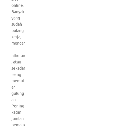
online.
Banyak
yang
sudah
pulang
kerja,
mencar
i
hiburan
, atau
sekadar
iseng
memut
ar
gulung
an.
Pening
katan
jumlah
pemain