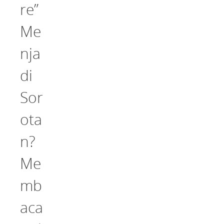
re”
Me
nja
di
Sor
ota
n?
Me
mb
aca