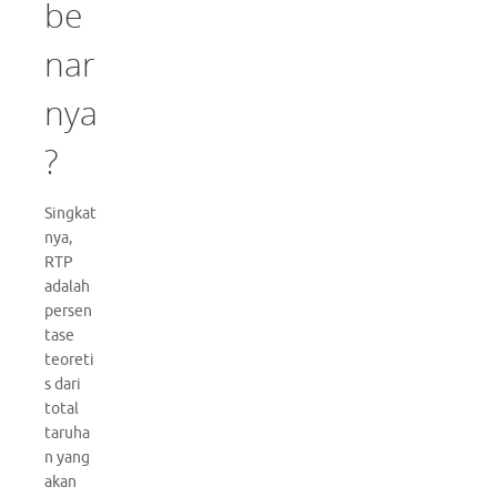
be
nar
nya
?
Singkat
nya,
RTP
adalah
persen
tase
teoreti
s dari
total
taruha
n yang
akan