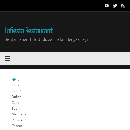
Skip
to
content
Lafiesta Restaurant
Berita Harian, Info Judi, dan Lebih Banyak Lagi
Home
Situs
Slot
Bukan
Cuma
Teori:
Mengapa
Pemain
Cerdas