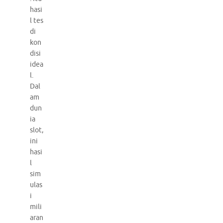
hasi
l tes
di
kon
disi
idea
l.
Dal
am
dun
ia
slot,
ini
hasi
l
sim
ulas
i
mili
aran