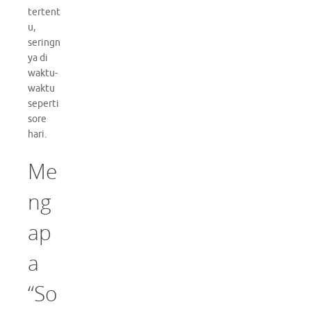
tertent
u,
seringn
ya di
waktu-
waktu
seperti
sore
hari.
Me
ng
ap
a
“So