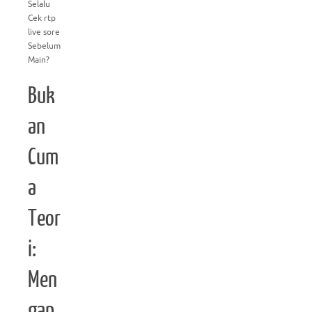
Selalu
Cek rtp
live sore
Sebelum
Main?
Buk
an
Cum
a
Teor
i:
Men
gap