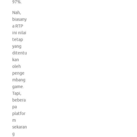
97%.
Nah,
biasany
a RTP
ini nilai
tetap
yang
ditentu
kan
oleh
penge
mbang
game.
Tapi,
bebera
pa
platfor
m
sekaran
g