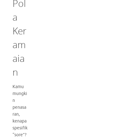
Pol
a
Ker
am
aia
n
Kamu
mungki
n
penasa
ran,
kenapa
spesifik
“sore”?