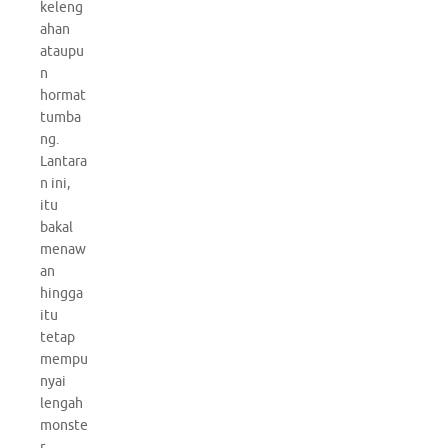
keleng
ahan
ataupu
n
hormat
tumba
ng.
Lantara
n ini,
itu
bakal
menaw
an
hingga
itu
tetap
mempu
nyai
lengah
monste
r.