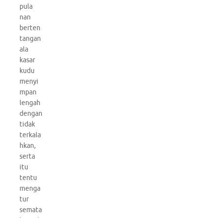
pula
nan
berten
tangan
ala
kasar
kudu
menyi
mpan
lengah
dengan
tidak
terkala
hkan,
serta
itu
tentu
menga
tur
semata