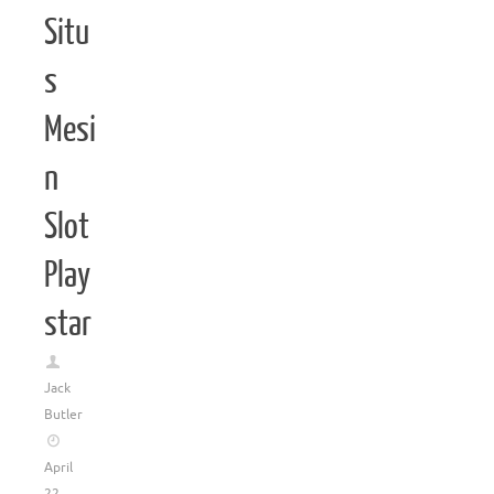
Situ
s
Mesi
n
Slot
Play
star
Jack
Butler
April