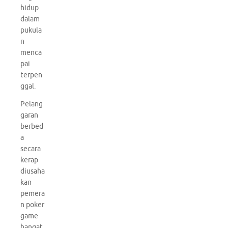
hidup
dalam
pukula
n
menca
pai
terpen
ggal.
Pelang
garan
berbed
a
secara
kerap
diusaha
kan
pemera
n poker
game
hangat