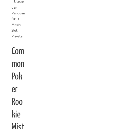
– Ulasan
dan
Panduan
Situs
Mesin
Slot
Playstar
Com
mon
Pok
er
Roo
kie
Mist