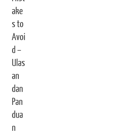
ake
s to
Avoi
d –
Ulas
an
dan
Pan
dua
n