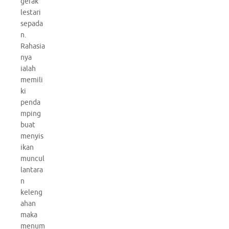
gerak
lestari
sepada
n.
Rahasia
nya
ialah
memili
ki
penda
mping
buat
menyis
ikan
muncul
lantara
n
keleng
ahan
maka
menum