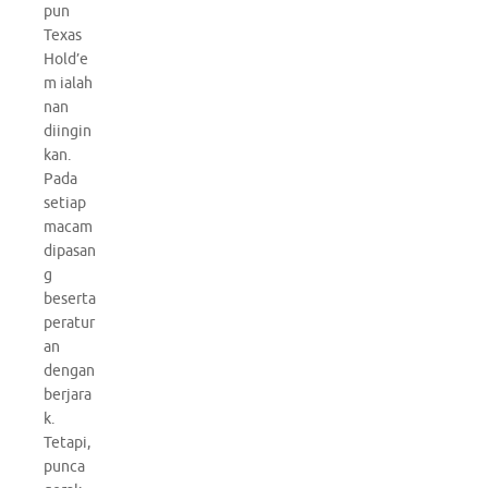
pun
Texas
Hold’e
m ialah
nan
diingin
kan.
Pada
setiap
macam
dipasan
g
beserta
peratur
an
dengan
berjara
k.
Tetapi,
punca