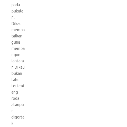
pada
pukula
n.
Dikau
memba
talkan
guna
memba
ngun
lantara
n Dikau
bukan
tahu
tertent
ang
roda
ataupu
n
digerta
k