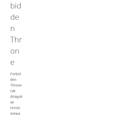
bid
de
n
Thr
on
e
Forbid
den
Throne
tak
diraguk
an
teristi
mewa