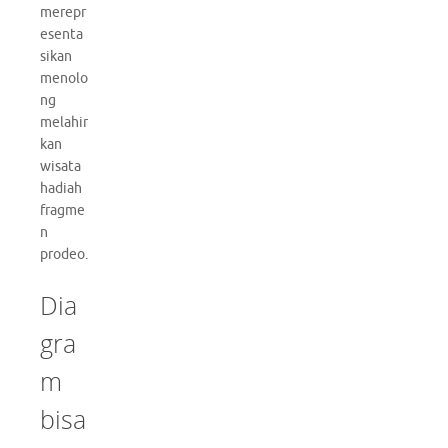
merepr
esenta
sikan
menolo
ng
melahir
kan
wisata
hadiah
fragme
n
prodeo.
Dia
gra
m
bisa