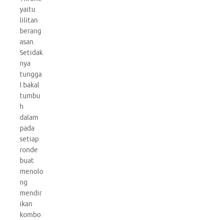
yaitu
lilitan
berang
asan.
Setidak
nya
tungga
l bakal
tumbu
h
dalam
pada
setiap
ronde
buat
menolo
ng
mendir
ikan
kombo