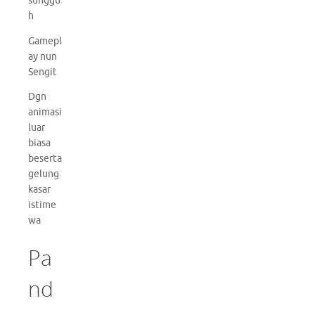
sunggu
h
Gamepl
ay nun
Sengit
Dgn
animasi
luar
biasa
beserta
gelung
kasar
istime
wa
Pa
nd