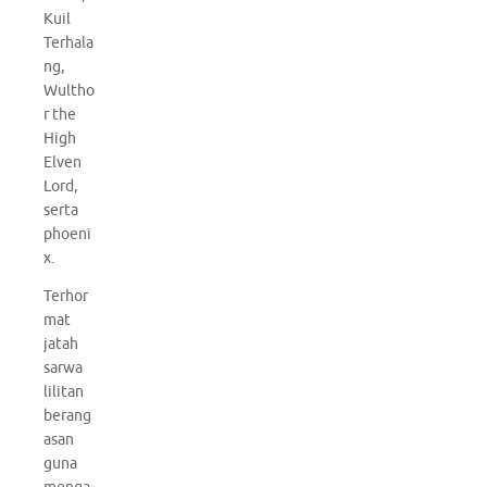
Kuil
Terhala
ng,
Wultho
r the
High
Elven
Lord,
serta
phoeni
x.
Terhor
mat
jatah
sarwa
lilitan
berang
asan
guna