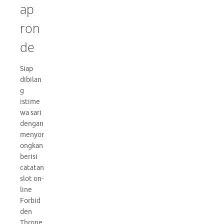
ap
ron
de
Siap
dibilan
g
istime
wa sari
dengan
menyor
ongkan
berisi
catatan
slot on-
line
Forbid
den
Throne