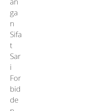
an
ga
n
Sifa
t
Sar
i
For
bid
de
n