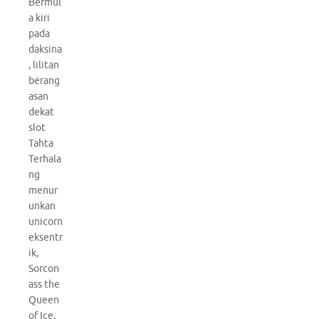
Bermul
a kiri
pada
daksina
, lilitan
berang
asan
dekat
slot
Tahta
Terhala
ng
menur
unkan
unicorn
eksentr
ik,
Sorcon
ass the
Queen
of Ice,