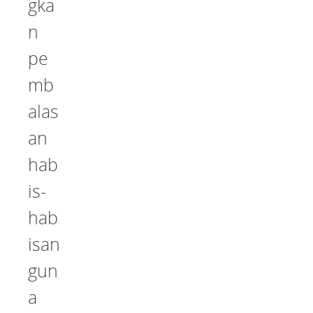
gka
n
pe
mb
alas
an
hab
is-
hab
isan
gun
a