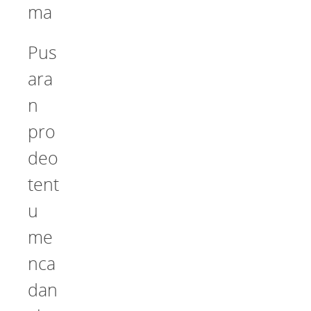
ma
Pus
ara
n
pro
deo
tent
u
me
nca
dan