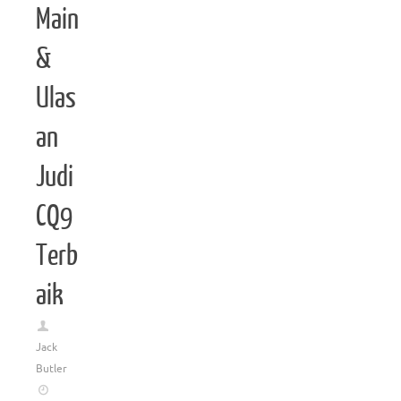
Main
&
Ulas
an
Judi
CQ9
Terb
aik
Jack
Butler