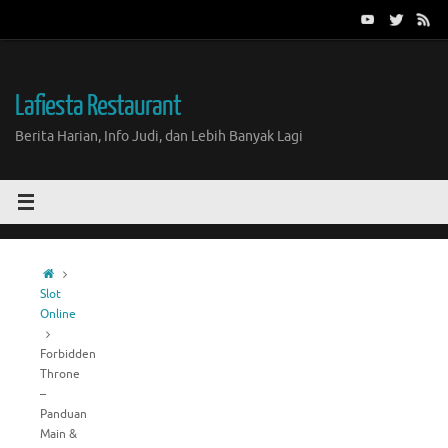
Skip
to
content
Lafiesta Restaurant
Berita Harian, Info Judi, dan Lebih Banyak Lagi
Home
Slot
Online
Forbidden
Throne
–
Panduan
Main &