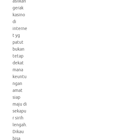
asilkan
gerak
kasino
di
interne
t yg
patut
bukan
tetap
dekat
mana
keuntu
ngan
amat
siap
maju di
sekapu
r sirih
lengah.
Dikau
bisa