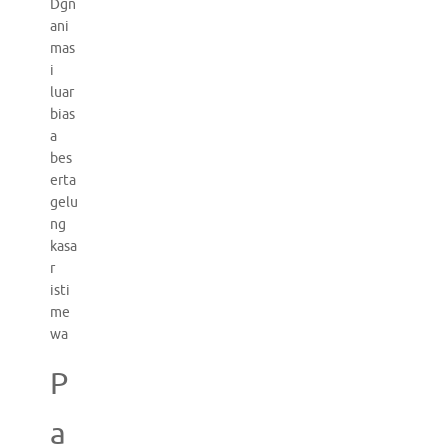
Dgn
ani
mas
i
luar
bias
a
bes
erta
gelu
ng
kasa
r
isti
me
wa
P
a