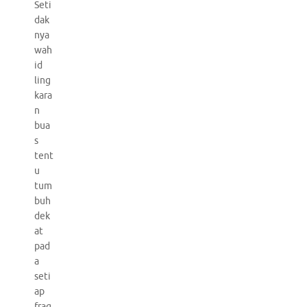
Seti
dak
nya
wah
id
ling
kara
n
bua
s
tent
u
tum
buh
dek
at
pad
a
seti
ap
frag