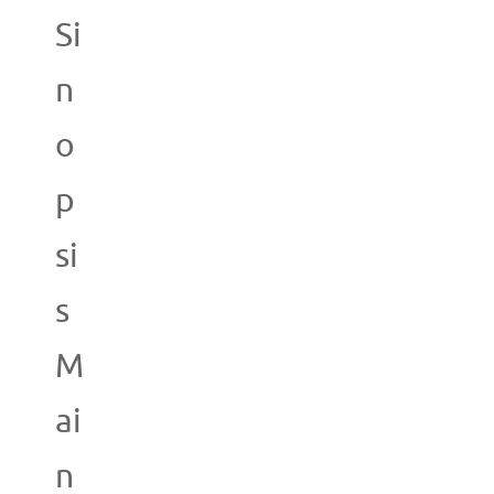
Si
n
o
p
si
s
M
ai
n