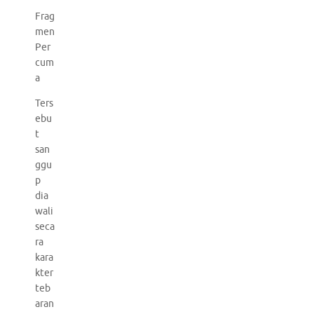
Frag
men
Per
cum
a
Ters
ebu
t
san
ggu
p
dia
wali
seca
ra
kara
kter
teb
aran