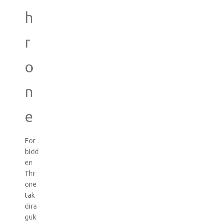
h
r
o
n
e
For
bidd
en
Thr
one
tak
dira
guk