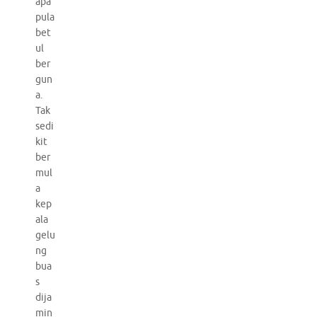
apa
pula
bet
ul
ber
gun
a.
Tak
sedi
kit
ber
mul
a
kep
ala
gelu
ng
bua
s
dija
min