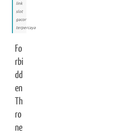
link
slot
gacor
terpercaya
Fo
rbi
dd
en
Th
ro
ne