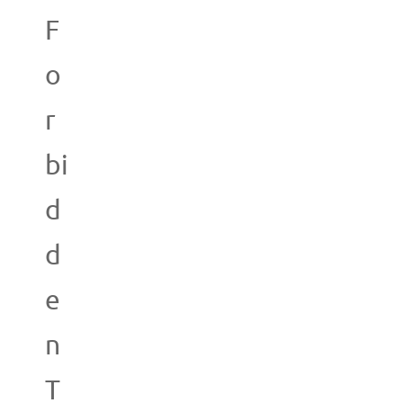
F
o
r
bi
d
d
e
n
T