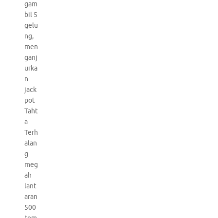
gam
bil 5
gelu
ng,
men
ganj
urka
n
jack
pot
Taht
a
Terh
alan
g
meg
ah
lant
aran
500