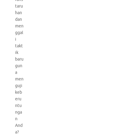
taru
han
dan
men
ggal
i
takt
ik
baru
gun
a
men
guji
keb
eru
ntu
nga
n
And
a?