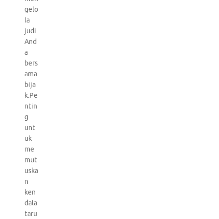
gelo
la
judi
And
a
bers
ama
bija
k.Pe
ntin
g
unt
uk
me
mut
uska
n
ken
dala
taru