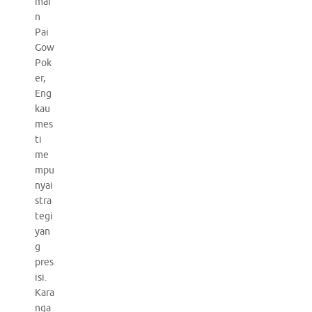
mai
n
Pai
Gow
Pok
er,
Eng
kau
mes
ti
me
mpu
nyai
stra
tegi
yan
g
pres
isi.
Kara
nga