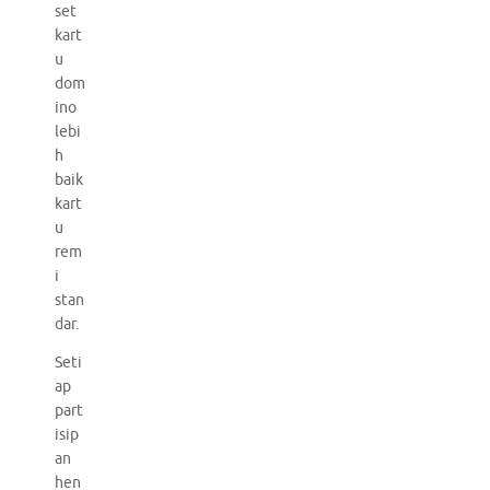
set
kart
u
dom
ino
lebi
h
baik
kart
u
rem
i
stan
dar.
Seti
ap
part
isip
an
hen