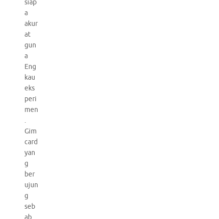
siap
a
akur
at
gun
a
Eng
kau
eks
peri
men
.
Gim
card
yan
g
ber
ujun
g
seb
ab