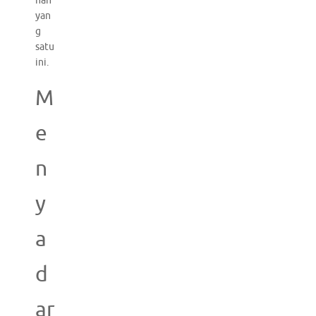
nan
yan
g
satu
ini.
M
e
n
y
a
d
ar