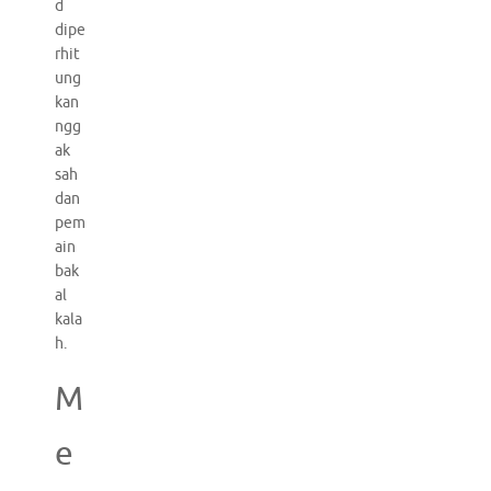
d
dipe
rhit
ung
kan
ngg
ak
sah
dan
pem
ain
bak
al
kala
h.
M
e