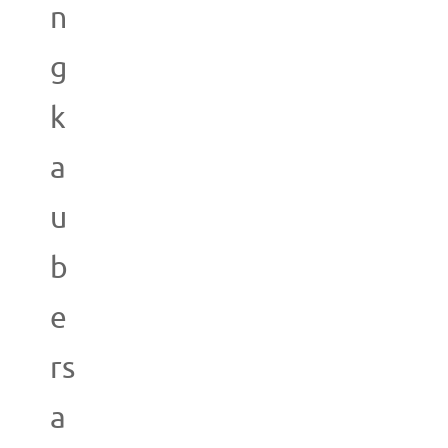
n
g
k
a
u
b
e
rs
a