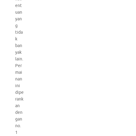
ent
uan
yan
g
tida
k
ban
yak
lain.
Per
mai
nan
ini
dipe
rank
an
den
gan
no.
1