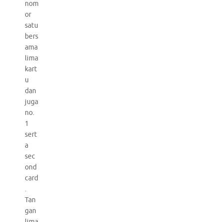
nom
or
satu
bers
ama
lima
kart
u
dan
juga
no.
1
sert
a
sec
ond
card
.
Tan
gan
lima