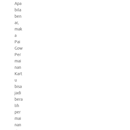
Apa
bila
ben
ar,
mak
a
Pai
Gow
Per
mai
nan
Kart
u
bisa
jadi
bera
lih
per
mai
nan