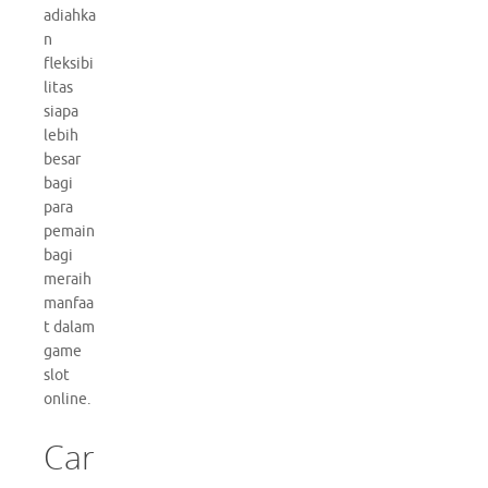
adiahka
n
fleksibi
litas
siapa
lebih
besar
bagi
para
pemain
bagi
meraih
manfaa
t dalam
game
slot
online.
Car