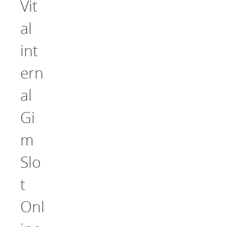
Vit
al
int
ern
al
Gi
m
Slo
t
Onl