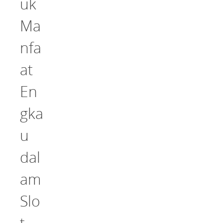
uk
Ma
nfa
at
En
gka
u
dal
am
Slo
t