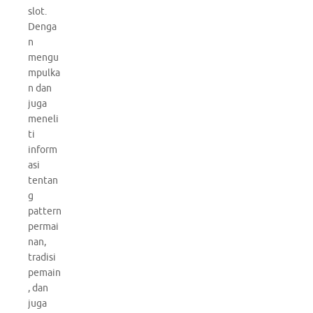
slot.
Denga
n
mengu
mpulka
n dan
juga
meneli
ti
inform
asi
tentan
g
pattern
permai
nan,
tradisi
pemain
, dan
juga