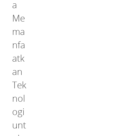
a
Me
ma
nfa
atk
an
Tek
nol
ogi
unt