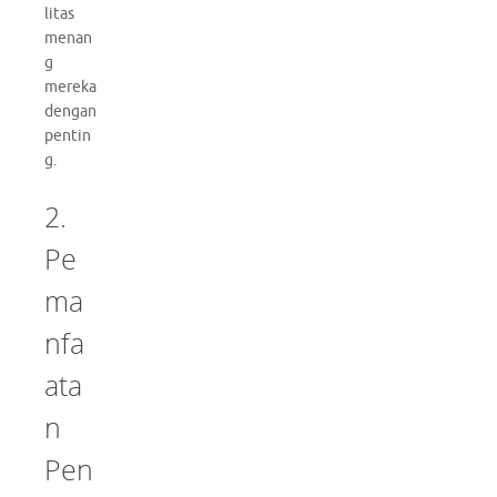
litas
menan
g
mereka
dengan
pentin
g.
2.
Pe
ma
nfa
ata
n
Pen