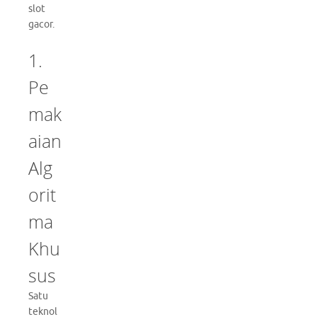
slot
gacor.
1.
Pe
mak
aian
Alg
orit
ma
Khu
sus
Satu
teknol