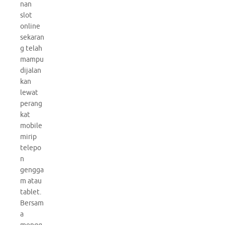
nan
slot
online
sekaran
g telah
mampu
dijalan
kan
lewat
perang
kat
mobile
mirip
telepo
n
gengga
m atau
tablet.
Bersam
a