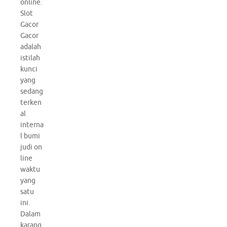
online.
Slot
Gacor
Gacor
adalah
istilah
kunci
yang
sedang
terken
al
interna
l bumi
judi on
line
waktu
yang
satu
ini.
Dalam
karang