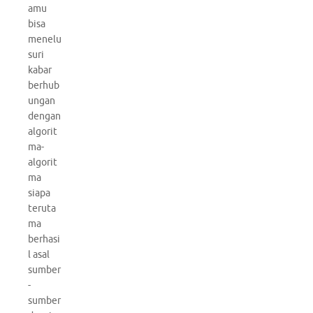
amu
bisa
menelu
suri
kabar
berhub
ungan
dengan
algorit
ma-
algorit
ma
siapa
teruta
ma
berhasi
l asal
sumber
-
sumber