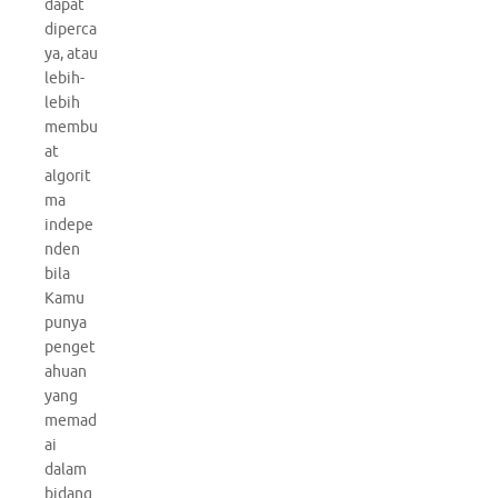
dapat
diperca
ya, atau
lebih-
lebih
membu
at
algorit
ma
indepe
nden
bila
Kamu
punya
penget
ahuan
yang
memad
ai
dalam
bidang