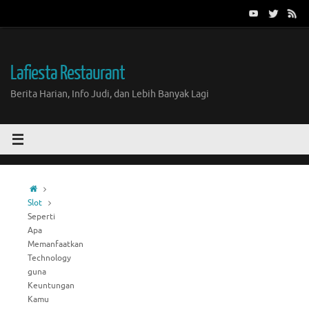
Skip
to
content
Lafiesta Restaurant
Berita Harian, Info Judi, dan Lebih Banyak Lagi
Home
Slot
Seperti
Apa
Memanfaatkan
Technology
guna
Keuntungan
Kamu