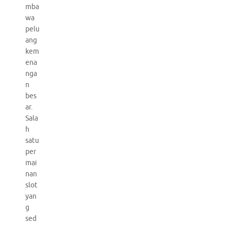
mba
wa
pelu
ang
kem
ena
nga
n
bes
ar.
Sala
h
satu
per
mai
nan
slot
yan
g
sed