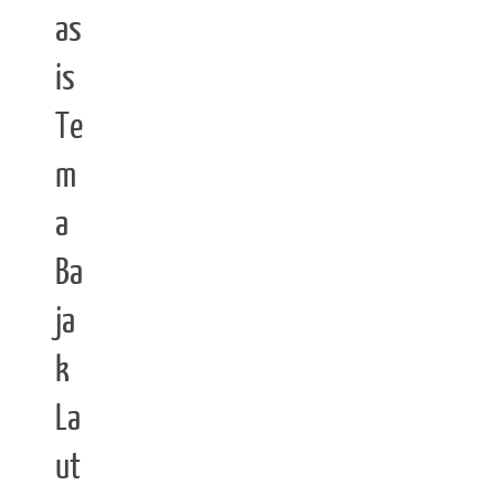
as
is
Te
m
a
Ba
ja
k
La
ut