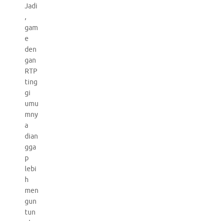
Jadi
,
gam
e
den
gan
RTP
ting
gi
umu
mny
a
dian
gga
p
lebi
h
men
gun
tun