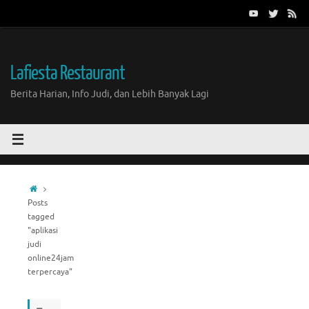
Skip
to
content
Lafiesta Restaurant
Berita Harian, Info Judi, dan Lebih Banyak Lagi
Home
Posts
tagged
"aplikasi
judi
online24jam
terpercaya"