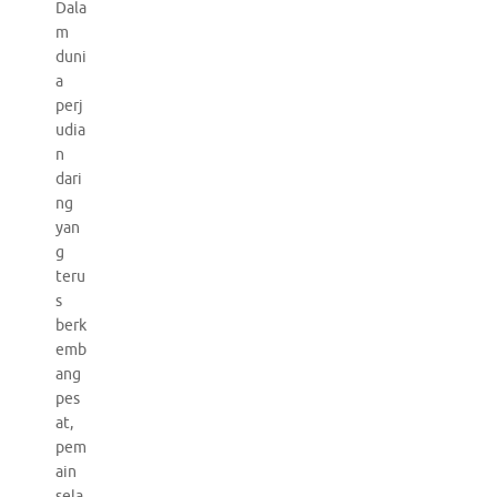
Dala
m
duni
a
perj
udia
n
dari
ng
yan
g
teru
s
berk
emb
ang
pes
at,
pem
ain
sela