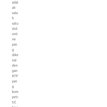
adal
ah
sala
h
satu
slot
onli
ne
yan
g
dike
nal
den
gan
RTP
yan
g
kom
peti
tif,