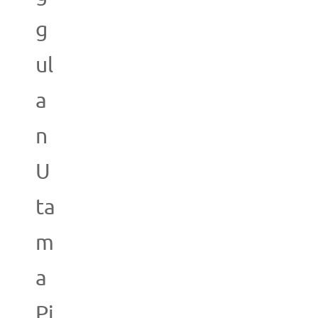
g
ul
a
n
U
ta
m
a
Pi