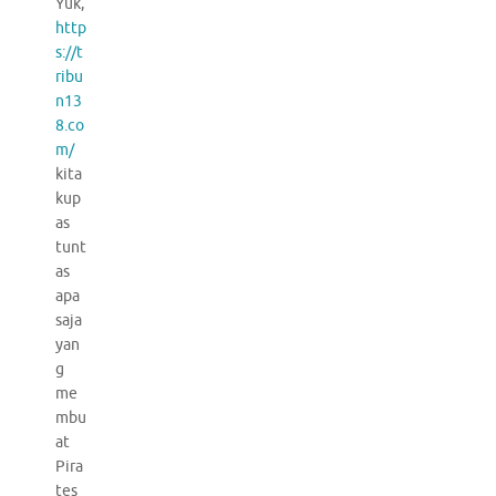
Yuk,
http
s://t
ribu
n13
8.co
m/
kita
kup
as
tunt
as
apa
saja
yan
g
me
mbu
at
Pira
tes