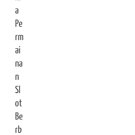
a
Pe
rm
ai
na
n
Sl
ot
Be
rb