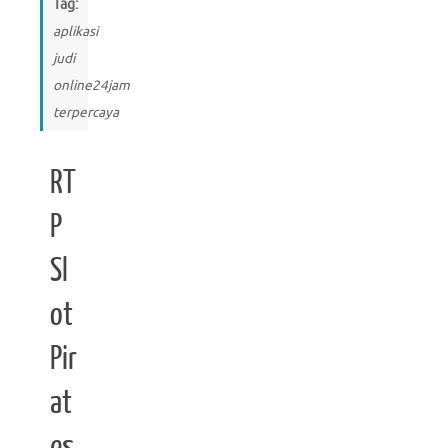
Tag:
aplikasi
judi
online24jam
terpercaya
RT
P
Sl
ot
Pir
at
es