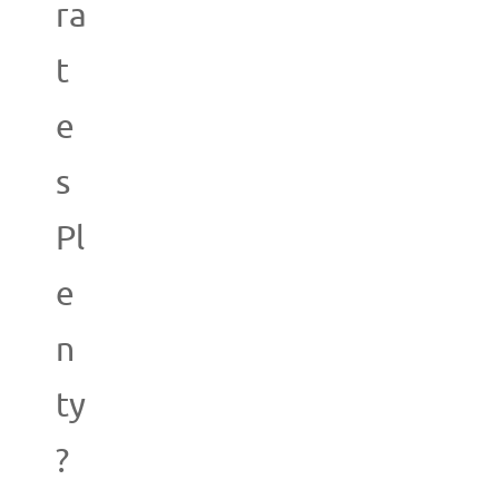
ra
t
e
s
Pl
e
n
ty
?