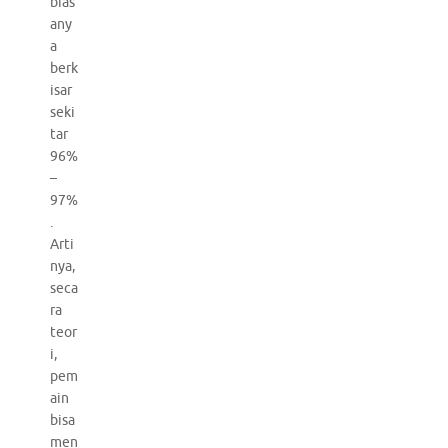
bias
any
a
berk
isar
seki
tar
96%
–
97%
.
Arti
nya,
seca
ra
teor
i,
pem
ain
bisa
men