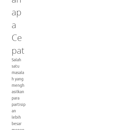
ap
a
Ce
pat
Salah
satu
masala
h yang
mengh
asilkan
para
partisip
an
lebih
besar