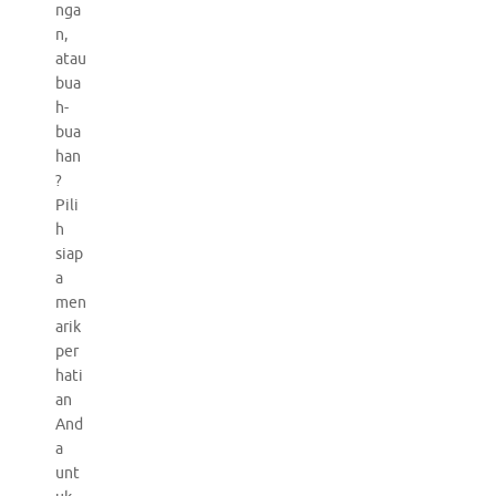
nga
n,
atau
bua
h-
bua
han
?
Pili
h
siap
a
men
arik
per
hati
an
And
a
unt