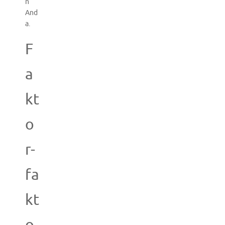
n
And
a.
F
a
kt
o
r-
fa
kt
o