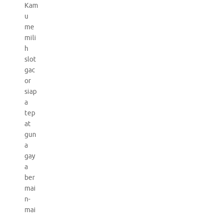
Kam
u
me
mili
h
slot
gac
or
siap
a
tep
at
gun
a
gay
a
ber
mai
n-
mai