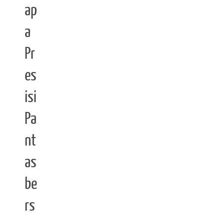
ap
a
Pr
es
isi
Pa
nt
as
be
rs