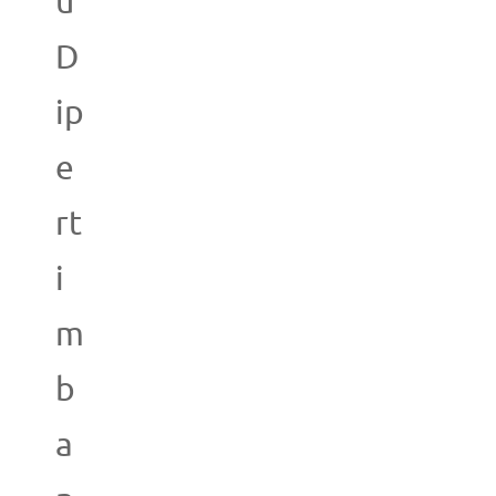
u
D
ip
e
rt
i
m
b
a