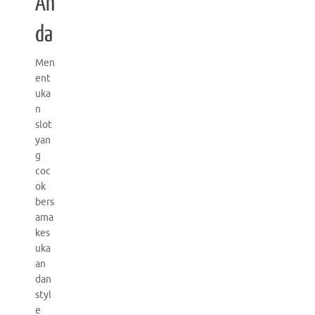
An
da
Men
ent
uka
n
slot
yan
g
coc
ok
bers
ama
kes
uka
an
dan
styl
e