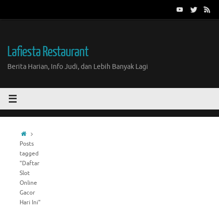
Skip
to
content
Lafiesta Restaurant
Berita Harian, Info Judi, dan Lebih Banyak Lagi
Home
Posts
tagged
"Daftar
Slot
Online
Gacor
Hari Ini"