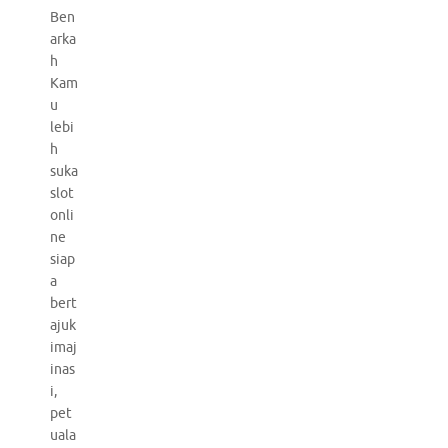
Ben
arka
h
Kam
u
lebi
h
suka
slot
onli
ne
siap
a
bert
ajuk
imaj
inas
i,
pet
uala