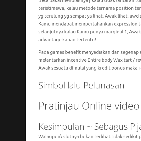
Beta bakal menolaknya jikalau tidak lantaran t
teristimewa, kalau metode ternama position t
yg terulung yg sempat ya lihat. Awak lihat, aw
Kamu mendapat mempertahankan expression te
selanjutnya kalau Kamu punya marginal 1, Awa
advantage kapan tertentu!
Pada games benefit menyediakan dan segenap sy
melantarkan incentive Entire body Wax tart / 
Awak sesuatu dimulai yang kredit bonus maka r
Simbol lalu Pelunasan
Pratinjau Online video
Kesimpulan ~ Sebagus Pij
Walaupun\ slotnya bukan terlihat tidak sedikit 