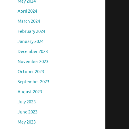
May 2024
April 2024
March 2024
February 2024
January 2024
December 2023
November 2023
October 2023
September 2023
August 2023
July 2023
June 2023
May 2023