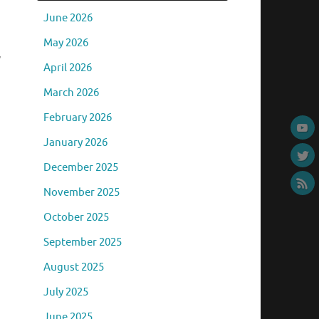
June 2026
May 2026
,
April 2026
March 2026
February 2026
January 2026
December 2025
November 2025
October 2025
September 2025
August 2025
July 2025
June 2025