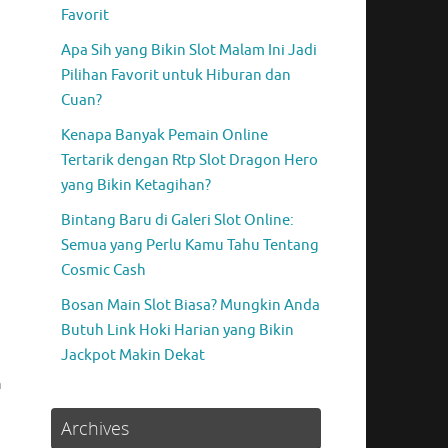
Favorit
Apa Sih yang Bikin Slot Malam Ini Jadi
Pilihan Favorit untuk Hiburan dan
Cuan?
Kenapa Banyak Pemain Online
Tertarik dengan Rtp Slot Dragon Hero
yang Bikin Ketagihan?
Bintang Baru di Galeri Slot Online:
Semua yang Perlu Kamu Tahu Tentang
Cosmic Cash
Bosan Main Slot Biasa? Mungkin Anda
Butuh Link Hoki Harian yang Bikin
Jackpot Makin Dekat
n
.
Archives