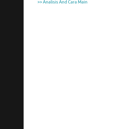
>> Analisis And Cara Main