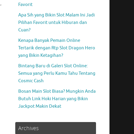
,
Favorit
Apa Sih yang Bikin Slot Malam Ini Jadi
Pilihan Favorit untuk Hiburan dan
Cuan?
Kenapa Banyak Pemain Online
Tertarik dengan Rtp Slot Dragon Hero
yang Bikin Ketagihan?
Bintang Baru di Galeri Slot Online:
Semua yang Perlu Kamu Tahu Tentang
Cosmic Cash
Bosan Main Slot Biasa? Mungkin Anda
Butuh Link Hoki Harian yang Bikin
Jackpot Makin Dekat
Archives