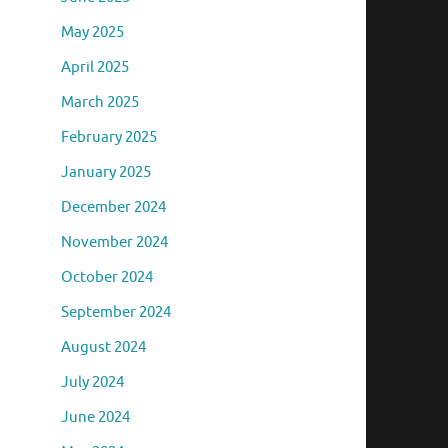
May 2025
April 2025
March 2025
February 2025
January 2025
December 2024
November 2024
October 2024
September 2024
August 2024
July 2024
June 2024