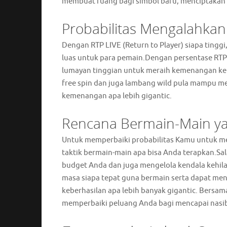
membuat ruang bagi simbol baru, menciptakan 
Probabilitas Mengalahkan
Dengan RTP LIVE (Return to Player) siapa tingg
luas untuk para pemain.Dengan persentase RTP 
lumayan tinggian untuk meraih kemenangan keti
free spin dan juga lambang wild pula mampu 
kemenangan apa lebih gigantic.
Rencana Bermain-Main yan
Untuk memperbaiki probabilitas Kamu untuk men
taktik bermain-main apa bisa Anda terapkan.Sal
budget Anda dan juga mengelola kendala kehil
masa siapa tepat guna bermain serta dapat m
keberhasilan apa lebih banyak gigantic. Bersa
memperbaiki peluang Anda bagi mencapai nasib b