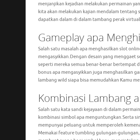
menjanjikan kejadian melakukan permainan yang 
kita akan melakukan kajian mendalam tentang 
dapatkan dalam di dalam tambang perak virtual 
Gameplay apa Mengh
Salah satu masalah apa menghasilkan slot onli
mengasyikkan.Dengan desain yang menggaet se
seperti mereka semua benar-benar bertempat di 
bonus apa mengasyikkan juga menghasilkan gam
lambang wild siapa bisa memudahkan Kamu me
Kombinasi Lambang 
Salah satu kata sandi kejayaan di dalam perma
kombinasi simbol apa menguntungkan.Serta simb
mempunyai peluang untuk memperoleh kemenang
Memakai feature tumbling gulungan-gulungan, 