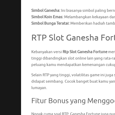
Simbol Ganesha:
Ini biasanya simbol paling bern
Simbol Koin Emas:
Melambangkan kekayaan dan b
Simbol Bunga Teratai:
Memberikan hadiah tamba
RTP Slot Ganesha For
Kebanyakan versi
Rtp Slot Ganesha Fortune
mena
tinggi dibandingkan slot online lain yang rata-
peluang kamu mendapatkan kemenangan cukup
Selain RTP yang tinggi, volatilitas game ini ju
didapat seimbang. Cocok banget buat kamu yang
lumayan.
Fitur Bonus yang Menggo
Nggak cuma soal RTP, Ganesha Fortune juga puny