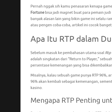
Pernah nggak sih kamu penasaran kenapa game
Fortune
bisa jadi magnet buat para pemain judi
banyak alasan lain yang bikin game ini selalu 
atau pengen coba-coba, artikel ini cocok bange
Apa Itu RTP dalam Dun
Sebelum masuk ke pembahasan utama soal
Rtp
adalah singkatan dari “Return to Player,” sebu
persentase kemenangan yang bisa dikembalikan
Misalnya, kalau sebuah game punya RTP 96%, art
96% akan kembali sebagai kemenangan, sement
kasino.
Mengapa RTP Penting unt