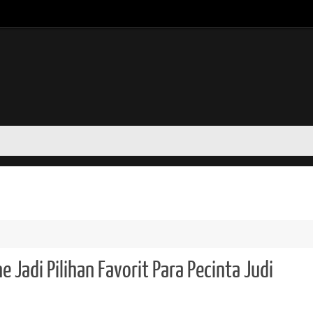
 Jadi Pilihan Favorit Para Pecinta Judi