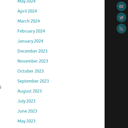
May 2024
April 2024
March 2024
February 2024
January 2024
December 2023
November 2023
October 2023
September 2023
g
August 2023
July 2023
June 2023
May 2023