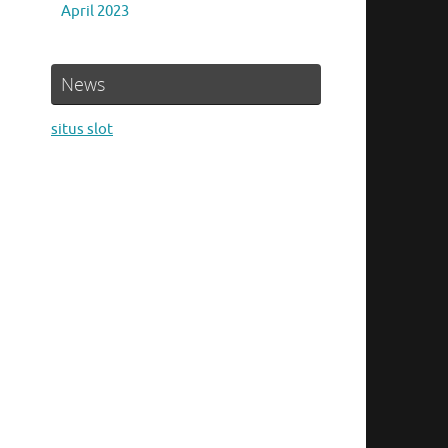
April 2023
News
situs slot