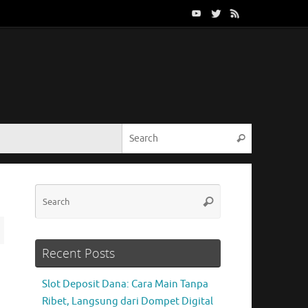
Search for:
Search
Search
Search
for:
Recent Posts
Slot Deposit Dana: Cara Main Tanpa
Ribet, Langsung dari Dompet Digital