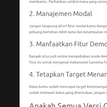
membantu. Perhatikan simbol mana yang sering 
2. Manajemen Modal
Jangan langsung all-in! Atur modal kamu dengan
peluang bertahan lebih lama dan kesempatan 
3. Manfaatkan Fitur Dem
Banyak situs judi online menyediakan mode de
fitur ini untuk mengenal mekanisme Ganesha Fo
4. Tetapkan Target Menan
Kalau kamu sudah mencapai target kemenangan t
sudah melewati batas yang ditentukan, jangan d
Apakah Semua Versi G