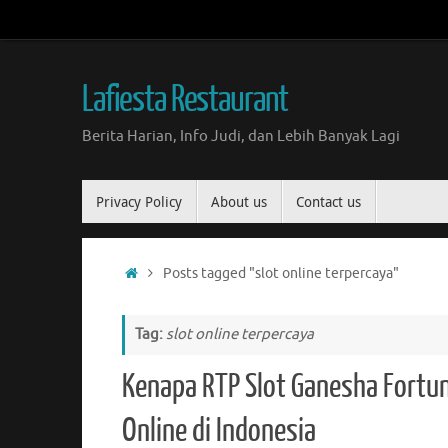
Skip
to
content
Lafiesta Restaurant
Berita Harian, Info Judi, dan Lebih Banyak Lagi
Skip
Privacy Policy
About us
Contact us
to
content
Home
Posts tagged "slot online terpercaya"
Tag:
slot online terpercaya
Kenapa RTP Slot Ganesha Fortune
Online di Indonesia