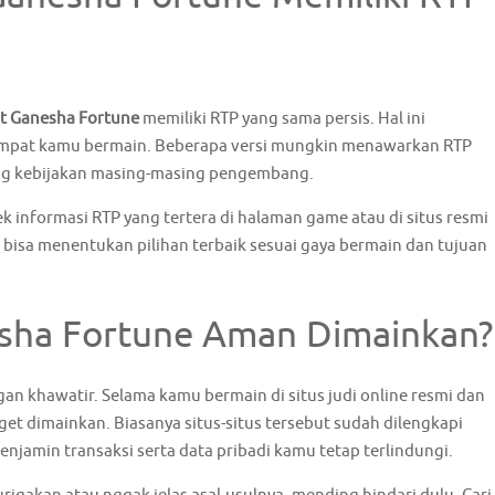
ot Ganesha Fortune
memiliki RTP yang sama persis. Hal ini
tempat kamu bermain. Beberapa versi mungkin menawarkan RTP
ntung kebijakan masing-masing pengembang.
 informasi RTP yang tertera di halaman game atau di situs resmi
u bisa menentukan pilihan terbaik sesuai gaya bermain dan tujuan
esha Fortune Aman Dimainkan?
n khawatir. Selama kamu bermain di situs judi online resmi dan
t dimainkan. Biasanya situs-situs tersebut sudah dilengkapi
enjamin transaksi serta data pribadi kamu tetap terlindungi.