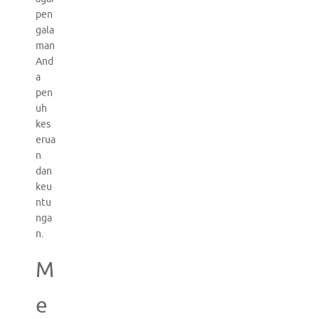
pen
gala
man
And
a
pen
uh
kes
erua
n
dan
keu
ntu
nga
n.
M
e