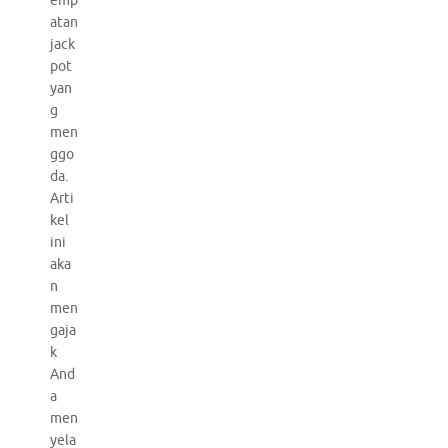
emp
atan
jack
pot
yan
g
men
ggo
da.
Arti
kel
ini
aka
n
men
gaja
k
And
a
men
yela