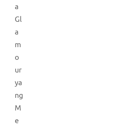
a
Gl
a
m
o
ur
ya
ng
M
e