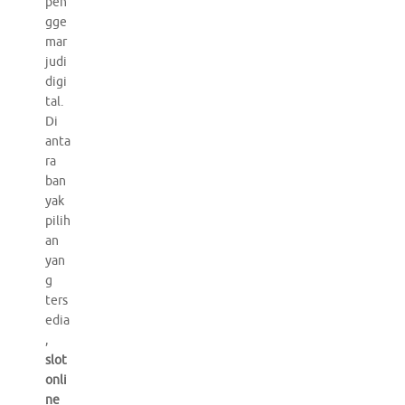
pen
gge
mar
judi
digi
tal.
Di
anta
ra
ban
yak
pilih
an
yan
g
ters
edia
,
slot
onli
ne