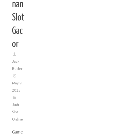
nan
Slot
Gac
or
Jack
Butler
May 9,
2025
Judi
Slot
Online
Game