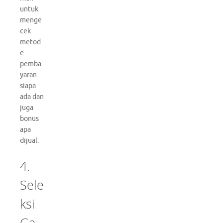
untuk
menge
cek
metod
e
pemba
yaran
siapa
ada dan
juga
bonus
apa
dijual.
4.
Sele
ksi
Ga