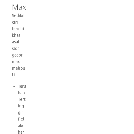
Max
Sedikit
ciri
berciri
khas
asal
slot
gacor
max
melipu
ti:
Taru
han
Tert
ing
gi:
Pel
aku
har