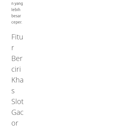
n yang
lebih
besar
ceper.
Fitu
r
Ber
ciri
Kha
s
Slot
Gac
or