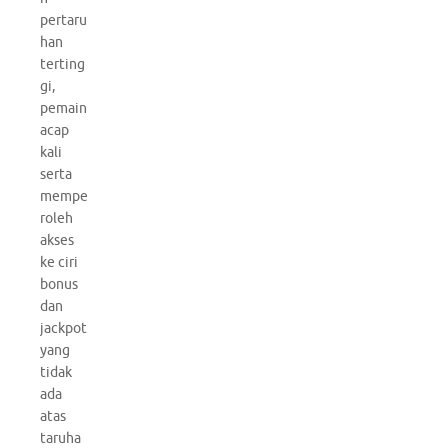
pertaru
han
terting
gi,
pemain
acap
kali
serta
mempe
roleh
akses
ke ciri
bonus
dan
jackpot
yang
tidak
ada
atas
taruha