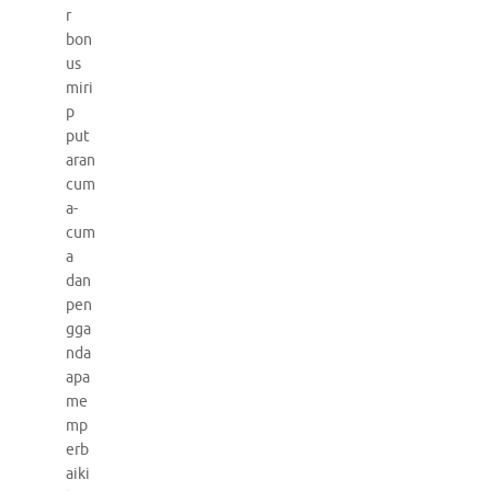
r
bon
us
miri
p
put
aran
cum
a-
cum
a
dan
pen
gga
nda
apa
me
mp
erb
aiki