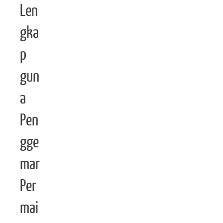
Len
gka
p
gun
a
Pen
gge
mar
Per
mai