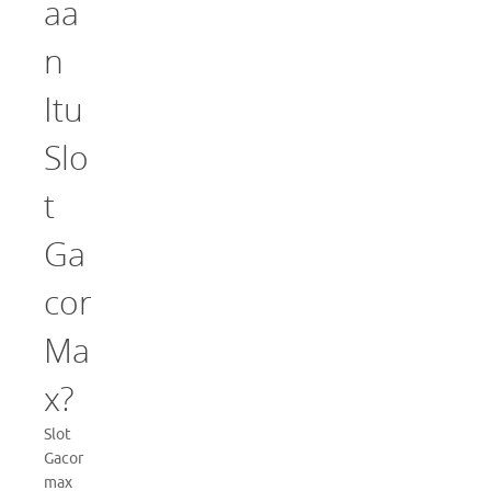
aa
n
Itu
Slo
t
Ga
cor
Ma
x?
Slot
Gacor
max