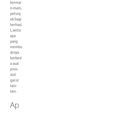
bermai
n-main,
petunj
uk bagi
berhasi
l, serta
apa
yang
membu
atnya
berbed
a asal
jenis
slot
gacor
lain-
lain.
Ap