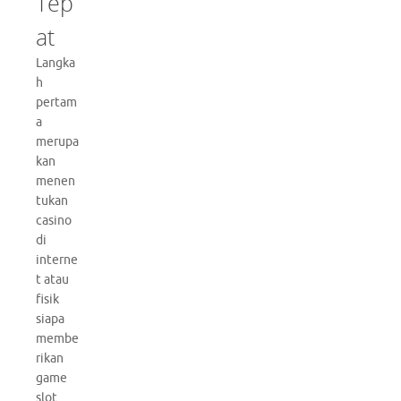
Tep
at
Langka
h
pertam
a
merupa
kan
menen
tukan
casino
di
interne
t atau
fisik
siapa
membe
rikan
game
slot