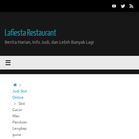
Skip
to
content
Lafiesta Restaurant
Berita Harian, Info Judi, dan Lebih Banyak Lagi
Home
Judi Slot
Online
Slot
Gacor
Max:
Panduan
Lengkap
guna