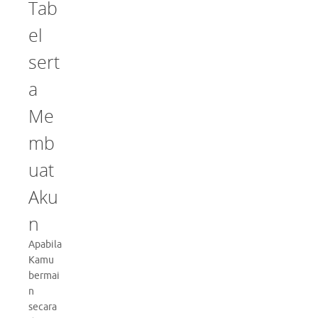
Tab
el
sert
a
Me
mb
uat
Aku
n
Apabila
Kamu
bermai
n
secara