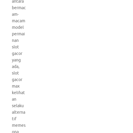
antara
bermac
am-
macam
model
permai
nan
slot
gacor
yang
ada,
slot
gacor
max
kelihat
an
selaku
alterna
tif
memes
ona