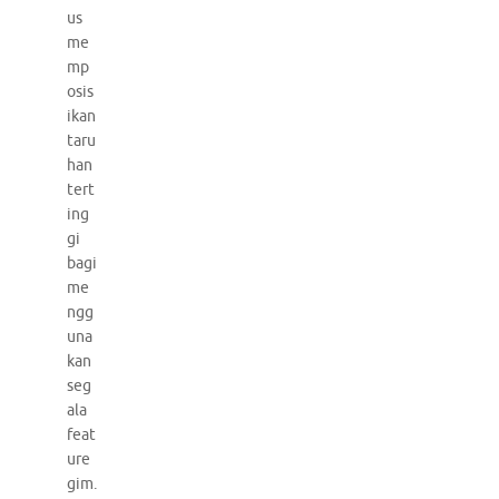
us
me
mp
osis
ikan
taru
han
tert
ing
gi
bagi
me
ngg
una
kan
seg
ala
feat
ure
gim.