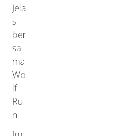
Jela
s
ber
sa
ma
Wo
lf
Ru
n
Im