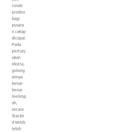
ronde
prodeo
bagi
pusara
n cakap
dicapai.
Pada
pertunj
ukan
ekstra,
gulung
annya
benar-
benar
melimp
ah,
secara
Stacke
d Wilds
lebih