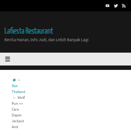
Skip
to
content
Lafiesta Restaurant
Berita Harian, Info Judi, dan Lebih Banyak Lagi
Home
Slot
Thailand
Wolf
Run >>
Cara
Dapet
Jackpot
And