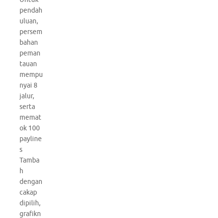
pendah
uluan,
persem
bahan
peman
tauan
mempu
nyai 8
jalur,
serta
memat
ok 100
payline
s
Tamba
h
dengan
cakap
dipilih,
grafikn