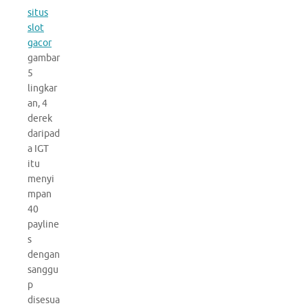
situs
slot
gacor
gambar
5
lingkar
an, 4
derek
daripad
a IGT
itu
menyi
mpan
40
payline
s
dengan
sanggu
p
disesua