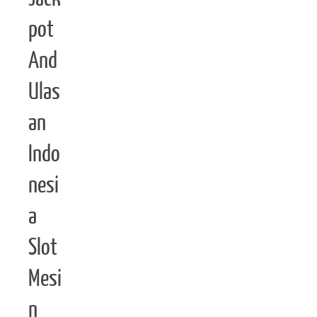
pot
And
Ulas
an
Indo
nesi
a
Slot
Mesi
n