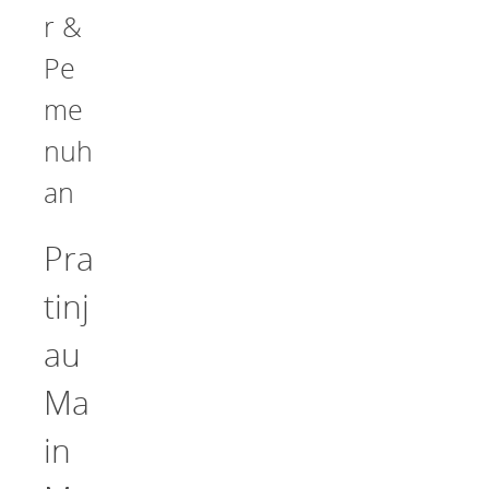
r &
Pe
me
nuh
an
Pra
tinj
au
Ma
in