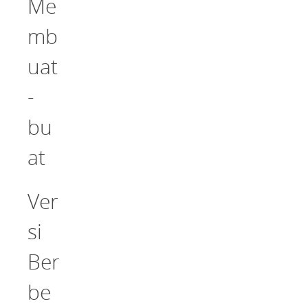
Me
mb
uat
-
bu
at
Ver
si
Ber
be