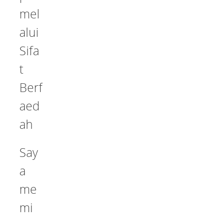
mel
alui
Sifa
t
Berf
aed
ah
Say
a
me
mi