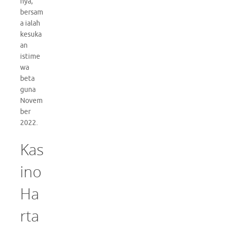
nya,
bersam
a ialah
kesuka
an
istime
wa
beta
guna
Novem
ber
2022.
Kas
ino
Ha
rta