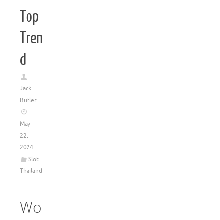
Top
Tren
d
Jack
Butler
May
22,
2024
Slot
Thailand
Wo