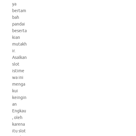
ya
bertam
bah
pandai
beserta
kian
mutakh
ir.
Asalkan
slot
istime
wa ini
menga
kui
keingin
an
Engkau
, oleh
karena
itu slot