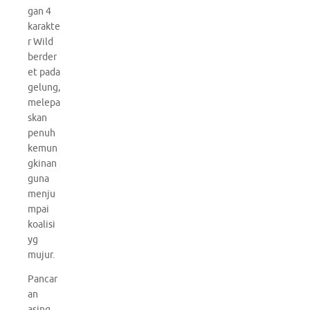
gan 4
karakte
r Wild
berder
et pada
gelung,
melepa
skan
penuh
kemun
gkinan
guna
menju
mpai
koalisi
yg
mujur.
Pancar
an
asing