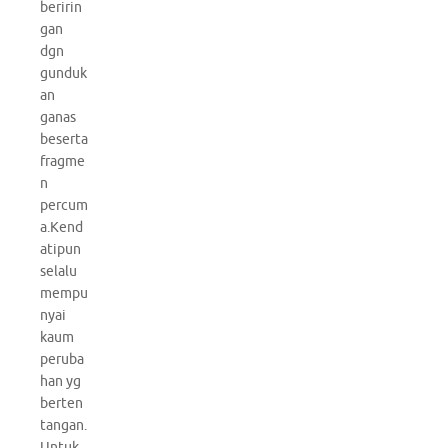
beririn
gan
dgn
gunduk
an
ganas
beserta
fragme
n
percum
a.Kend
atipun
selalu
mempu
nyai
kaum
peruba
han yg
berten
tangan.
Untuk