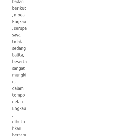
badan
berikut
, moga
Engkau
, serupa
saya,
tidak
sedang
balita,
beserta
sangat
mungki
n,
dalam
tempo
gelap
Engkau
,
dibutu
hkan
bertam