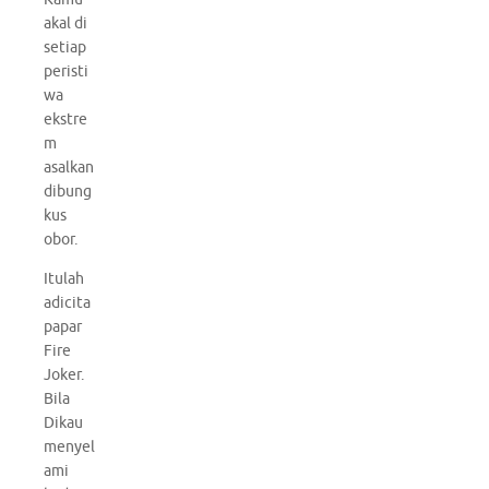
akal di
setiap
peristi
wa
ekstre
m
asalkan
dibung
kus
obor.
Itulah
adicita
papar
Fire
Joker.
Bila
Dikau
menyel
ami