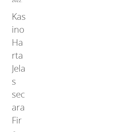
2022.
Kas
ino
Ha
rta
Jela
s
sec
ara
Fir