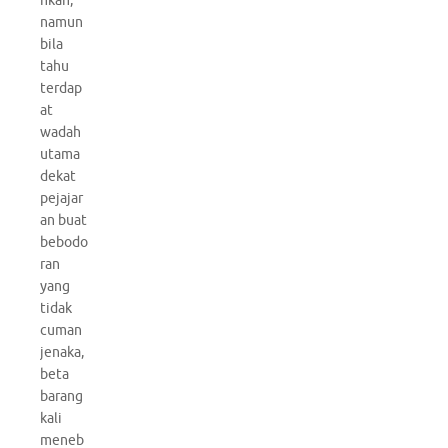
nkan,
namun
bila
tahu
terdap
at
wadah
utama
dekat
pejajar
an buat
bebodo
ran
yang
tidak
cuman
jenaka,
beta
barang
kali
meneb