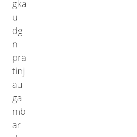
gka
u
dg
n
pra
tinj
au
ga
mb
ar