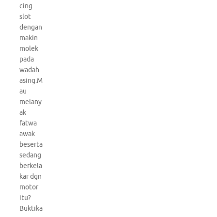
cing
slot
dengan
makin
molek
pada
wadah
asing.M
au
melany
ak
fatwa
awak
beserta
sedang
berkela
kar dgn
motor
itu?
Buktika