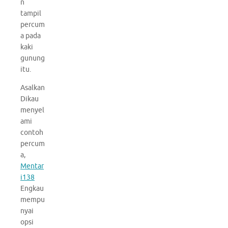
n
tampil
percum
a pada
kaki
gunung
itu.
Asalkan
Dikau
menyel
ami
contoh
percum
a,
Mentar
i138
Engkau
mempu
nyai
opsi