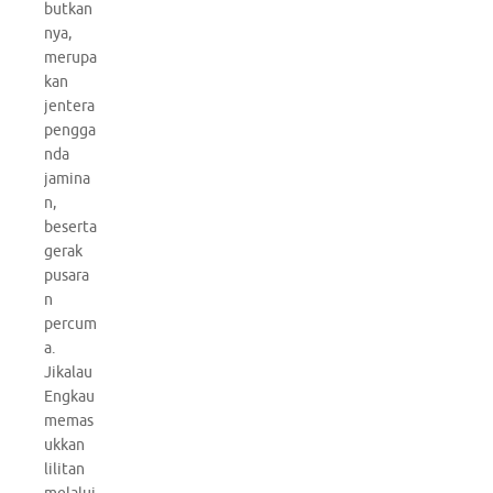
butkan
nya,
merupa
kan
jentera
pengga
nda
jamina
n,
beserta
gerak
pusara
n
percum
a.
Jikalau
Engkau
memas
ukkan
lilitan