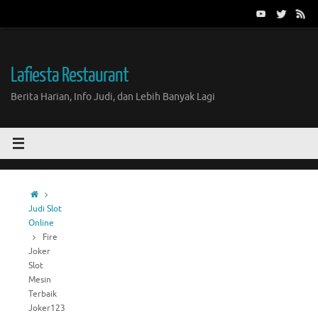
Skip
to
content
Lafiesta Restaurant
Berita Harian, Info Judi, dan Lebih Banyak Lagi
Home
Judi Slot
Online
Fire
Joker
Slot
Mesin
Terbaik
Joker123