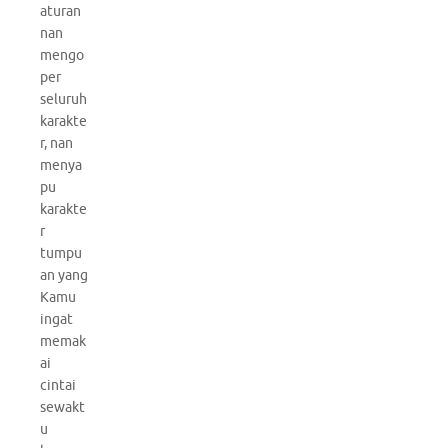
aturan
nan
mengo
per
seluruh
karakte
r, nan
menya
pu
karakte
r
tumpu
an yang
Kamu
ingat
memak
ai
cintai
sewakt
u