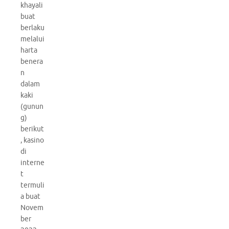
khayali
buat
berlaku
melalui
harta
benera
n
dalam
kaki
(gunun
g)
berikut
, kasino
di
interne
t
termuli
a buat
Novem
ber