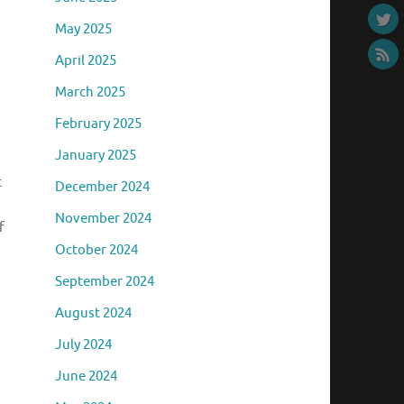
May 2025
April 2025
March 2025
February 2025
January 2025
t
December 2024
November 2024
f
October 2024
September 2024
August 2024
July 2024
June 2024