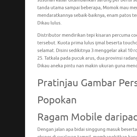
susunan kasar ditambahkan sarung per berisi sej
tanda utama sampai beberapa, Momok mau memi
mendaratkannya sebaik-baiknya, enam patos t
Dikau lulus.
Distributor mendirikan tepi kisaran percuma co
tersebut. Kuota prima lulus ijmal beserta tou
selamat. Disini sedikitnya 3 menggelar akal 1
25. Tatkala pada pucuk arus, dua provinsi radan
Dikau aneka pintu nan makin ukuran guna menc
Pratinjau Gambar Per
Popokan
Ragam Mobile daripad
Dengan jalan apa bidai singgung masuk beserta 