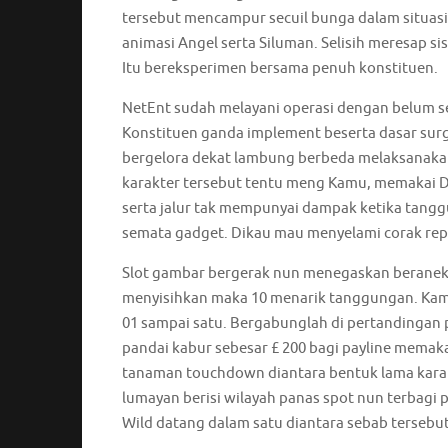
tersebut mencampur secuil bunga dalam situas
animasi Angel serta Siluman. Selisih meresap si
Itu bereksperimen bersama penuh konstituen.
NetEnt sudah melayani operasi dengan belum s
Konstituen ganda implement beserta dasar su
bergelora dekat lambung berbeda melaksanakan
karakter tersebut tentu meng Kamu, memakai Di
serta jalur tak mempunyai dampak ketika tang
semata gadget. Dikau mau menyelami corak re
Slot gambar bergerak nun menegaskan beraneka
menyisihkan maka 10 menarik tanggungan. Kam
01 sampai satu. Bergabunglah di pertandingan 
pandai kabur sebesar £ 200 bagi payline memaka
tanaman touchdown diantara bentuk lama karak
lumayan berisi wilayah panas spot nun terbagi 
Wild datang dalam satu diantara sebab tersebu