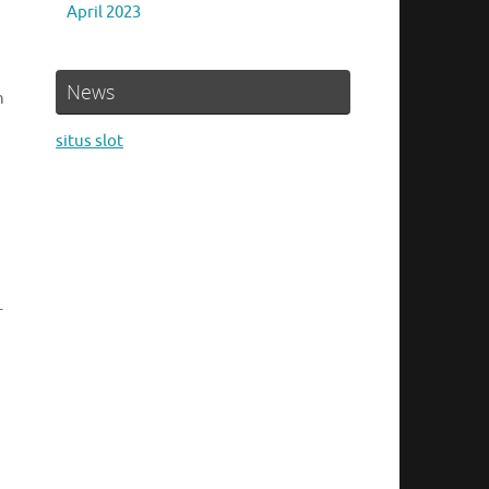
April 2023
News
n
situs slot
r