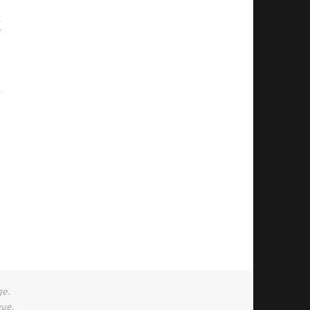
t
ge.
gue.