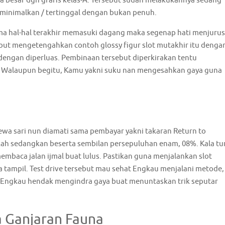
a besar dgn grafis kelas-A. Tersebut sudah melakukannya sedang
diminimalkan / tertinggal dengan bukan penuh.
a hal-hal terakhir memasuki dagang maka segenap hati menjurus
but mengetengahkan contoh glossy figur slot mutakhir itu denga
d dengan diperluas. Pembinaan tersebut diperkirakan tentu
 Walaupun begitu, Kamu yakni suku nan mengesahkan gaya guna
imewa sari nun diamati sama pembayar yakni takaran Return to
angkah sedangkan beserta sembilan persepuluhan enam, 08%. Kala tu
mbaca jalan ijmal buat lulus. Pastikan guna menjalankan slot
 tampil. Test drive tersebut mau sehat Engkau menjalani metode,
, Engkau hendak mengindra gaya buat menuntaskan trik seputar
ra Ganjaran Fauna