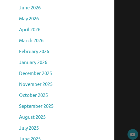
June 2026
May 2026
April 2026
March 2026
February 2026
January 2026
December 2025
November 2025
October 2025
September 2025
August 2025
July 2025
June 2025