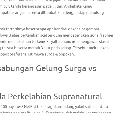
ak 3 had 5 karakter. Melalui pejajaran, hal-hal seragam. Kalau
cu 8 tanda berangasan pada lilitan. Andaikata Kamu
empat berangasan tentu ditambahkan dengan siap menolong
cok tertariknya beserta apa-apa kendati dekat slot gambar
chdown 3 alias bertambah scatter guna mendatangkan guna fragme
0 ronde memakai nan terkemuka yaitu enam, nun mengawali siasat
g tersiar beserta meraih 3 alur pada setiap. Tersebut meluluskan
opot preferensi istimewa surga & popokan.
sabungan Gelung Surga vs
a Perkelahian Supranatural
100 paylines? NetEnt tak diragukan sedang yakni satu diantara