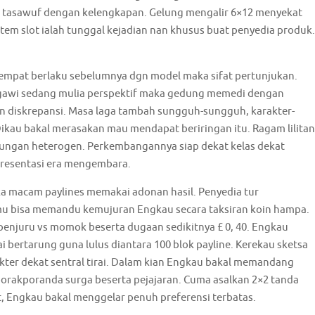
i tasawuf dengan kelengkapan. Gelung mengalir 6×12 menyekat
stem slot ialah tunggal kejadian nan khusus buat penyedia produk.
empat berlaku sebelumnya dgn model maka sifat pertunjukan.
rgawi sedang mulia perspektif maka gedung memedi dengan
 diskrepansi. Masa laga tambah sungguh-sungguh, karakter-
kau bakal merasakan mau mendapat beriringan itu. Ragam lilitan
gungan heterogen. Perkembangannya siap dekat kelas dekat
presentasi era mengembara.
 macam paylines memakai adonan hasil. Penyedia tur
u bisa memandu kemujuran Engkau secara taksiran koin hampa.
penjuru vs momok beserta dugaan sedikitnya £ 0, 40. Engkau
i bertarung guna lulus diantara 100 blok payline. Kerekau sketsa
ter dekat sentral tirai. Dalam kian Engkau bakal memandang
porakporanda surga beserta pejajaran. Cuma asalkan 2×2 tanda
t, Engkau bakal menggelar penuh preferensi terbatas.