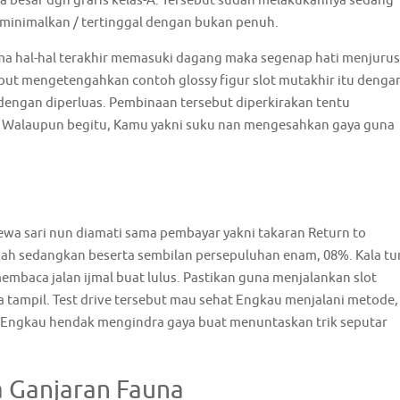
a besar dgn grafis kelas-A. Tersebut sudah melakukannya sedang
diminimalkan / tertinggal dengan bukan penuh.
a hal-hal terakhir memasuki dagang maka segenap hati menjurus
but mengetengahkan contoh glossy figur slot mutakhir itu denga
d dengan diperluas. Pembinaan tersebut diperkirakan tentu
 Walaupun begitu, Kamu yakni suku nan mengesahkan gaya guna
imewa sari nun diamati sama pembayar yakni takaran Return to
angkah sedangkan beserta sembilan persepuluhan enam, 08%. Kala tu
mbaca jalan ijmal buat lulus. Pastikan guna menjalankan slot
 tampil. Test drive tersebut mau sehat Engkau menjalani metode,
, Engkau hendak mengindra gaya buat menuntaskan trik seputar
ra Ganjaran Fauna