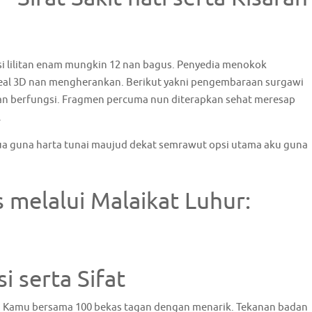
asi lilitan enam mungkin 12 nan bagus. Penyedia menokok
deal 3D nan mengherankan. Berikut yakni pengembaraan surgawi
nan berfungsi. Fragmen percuma nun diterapkan sehat meresap
.
a guna harta tunai maujud dekat semrawut opsi utama aku guna
 melalui Malaikat Luhur:
i serta Sifat
n Kamu bersama 100 bekas tagan dengan menarik. Tekanan badan