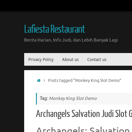
Skip
to
content
Lafiesta Restaurant
Berita Harian, Info Judi, dan Lebih Banyak Lagi
Skip
Privacy Policy
About us
Contact us
to
content
Home
Posts tagged "Monkey King Slot Demo"
Tag:
Monkey King Slot Demo
Archangels Salvation Judi Slot 
Archangels: Salvation 