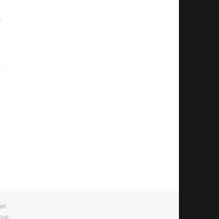
t
ge.
gue.