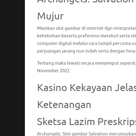
Mujur
Mainkan slot gambar di internet dgn interpret
kehebohan beserta preferensi merebut serta i
computer digital melalui cara tampil percuma 
perjuangan jarang nun indah serta dengan hina
Terbang maka lewati secara menjemput seperdu
November 2022.
Kasino Kekayaan Jelas
Ketenangan
Sketsa Lazim Preskrips
Archangels: Slot gambar Salvation merumuska