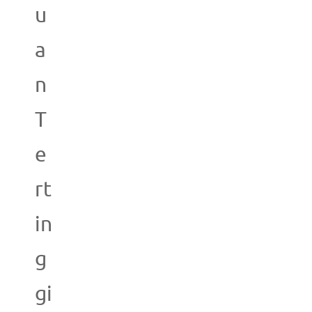
u
a
n
T
e
rt
in
g
gi