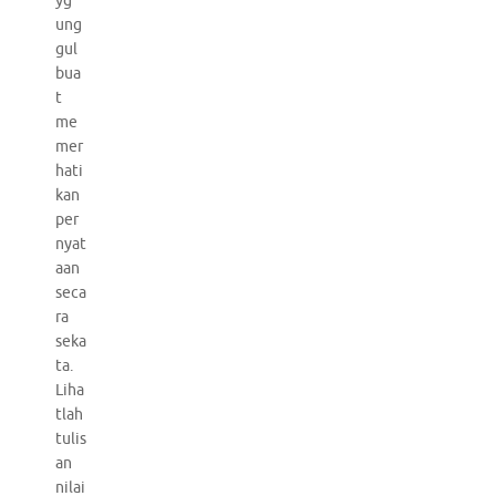
yg
ung
gul
bua
t
me
mer
hati
kan
per
nyat
aan
seca
ra
seka
ta.
Liha
tlah
tulis
an
nilai