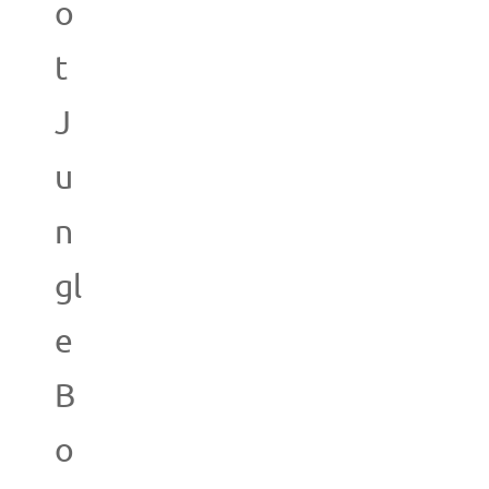
o
t
J
u
n
gl
e
B
o