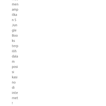
men
amp
ilka
n 5
Jun
gle
Boo
ks
terp
ilih
dala
m
posi
si
kasi
no
di
inte
rnet
!