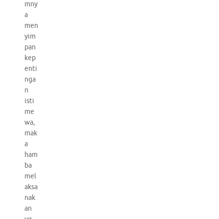
mny
a
men
yim
pan
kep
enti
nga
n
isti
me
wa,
mak
a
ham
ba
mel
aksa
nak
an