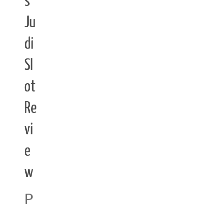
s
Ju
di
Sl
ot
Re
vi
e
w
P