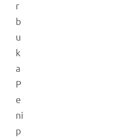
r
b
u
k
a
P
e
ni
p