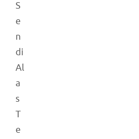
S
e
n
di
Al
a
s
T
e