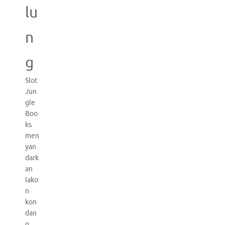
lu
n
g
Slot
Jun
gle
Boo
ks
men
yan
dark
an
lako
n
kon
dan
g