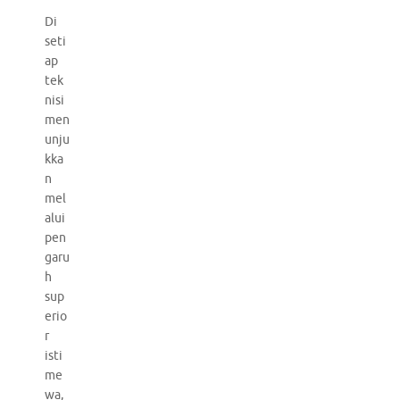
Di
seti
ap
tek
nisi
men
unju
kka
n
mel
alui
pen
garu
h
sup
erio
r
isti
me
wa,