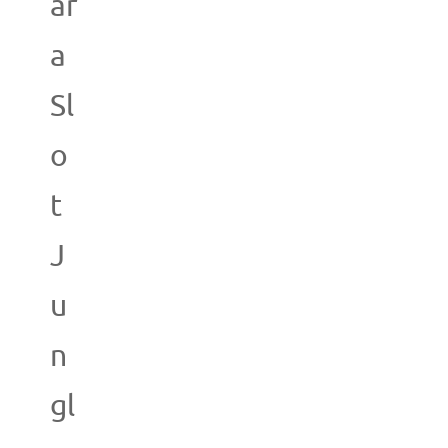
ar
a
Sl
o
t
J
u
n
gl