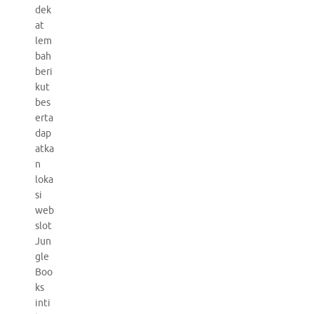
dek
at
lem
bah
beri
kut
bes
erta
dap
atka
n
loka
si
web
slot
Jun
gle
Boo
ks
inti