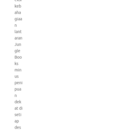
keb
aha
giaa
n
lant
aran
Jun
gle
Boo
ks
min
us
peni
pua
n
dek
at di
seti
ap
des