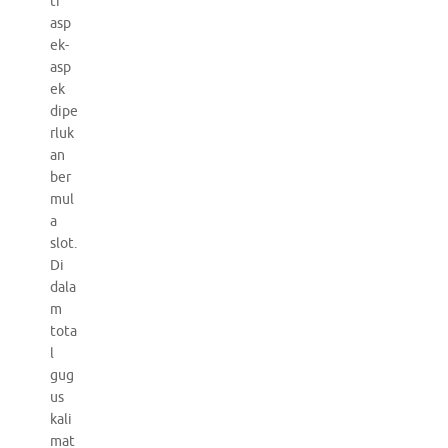
ti
asp
ek-
asp
ek
dipe
rluk
an
ber
mul
a
slot.
Di
dala
m
tota
l
gug
us
kali
mat