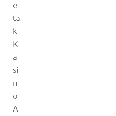
e
ta
k
K
a
si
n
o
A