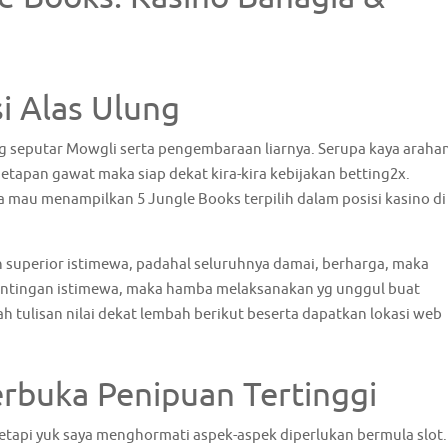
si Alas Ulung
 seputar Mowgli serta pengembaraan liarnya. Serupa kaya araha
etapan gawat maka siap dekat kira-kira kebijakan betting2x.
 mau menampilkan 5 Jungle Books terpilih dalam posisi kasino di
h superior istimewa, padahal seluruhnya damai, berharga, maka
pentingan istimewa, maka hamba melaksanakan yg unggul buat
h tulisan nilai dekat lembah berikut beserta dapatkan lokasi web
erbuka Penipuan Tertinggi
tetapi yuk saya menghormati aspek-aspek diperlukan bermula slot.