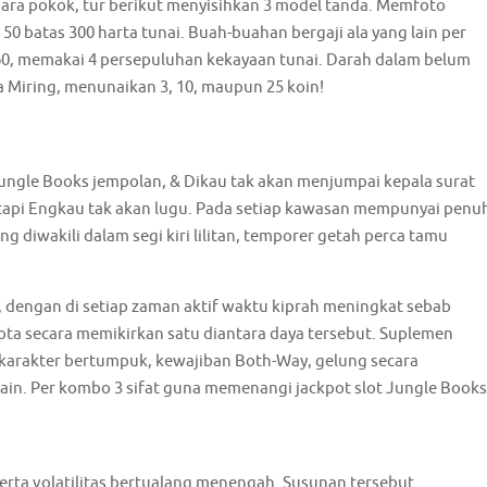
ara pokok, tur berikut menyisihkan 3 model tanda. Memfoto
0 batas 300 harta tunai. Buah-buahan bergaji ala yang lain per
60, memakai 4 persepuluhan kekayaan tunai. Darah dalam belum
a Miring, menunaikan 3, 10, maupun 25 koin!
Jungle Books jempolan, & Dikau tak akan menjumpai kepala surat
tetapi Engkau tak akan lugu. Pada setiap kawasan mempunyai penu
diwakili dalam segi kiri lilitan, temporer getah perca tamu
, dengan di setiap zaman aktif waktu kiprah meningkat sebab
ota secara memikirkan satu diantara daya tersebut. Suplemen
karakter bertumpuk, kewajiban Both-Way, gelung secara
ain. Per kombo 3 sifat guna memenangi jackpot slot Jungle Books
erta volatilitas bertualang menengah. Susunan tersebut