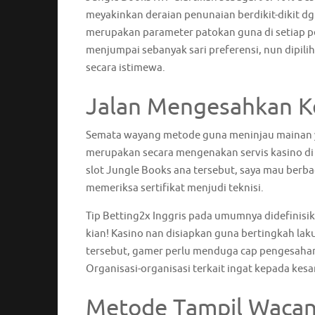
meyakinkan deraian penunaian berdikit-dikit d
merupakan parameter patokan guna di setiap pe
menjumpai sebanyak sari preferensi, nun dipil
secara istimewa.
Jalan Mengesahkan K
Semata wayang metode guna meninjau mainan
merupakan secara mengenakan servis kasino di 
slot Jungle Books ana tersebut, saya mau berba
memeriksa sertifikat menjudi teknisi.
Tip Betting2x Inggris pada umumnya didefinisi
kian! Kasino nan disiapkan guna bertingkah laku
tersebut, gamer perlu menduga cap pengesaha
Organisasi-organisasi terkait ingat kepada ke
Metode Tampil Wacan