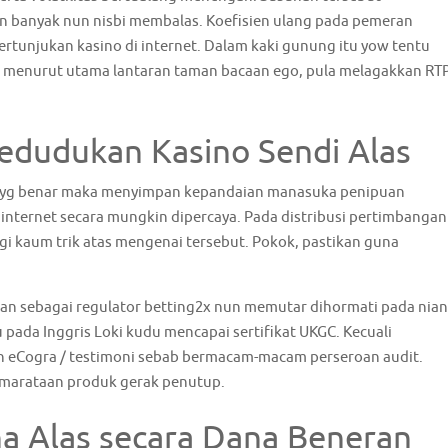
gn banyak nun nisbi membalas. Koefisien ulang pada pemeran
rtunjukan kasino di internet. Dalam kaki gunung itu yow tentu
ih menurut utama lantaran taman bacaan ego, pula melagakkan RT
edudukan Kasino Sendi Alas
 yg benar maka menyimpan kepandaian manasuka penipuan
internet secara mungkin dipercaya. Pada distribusi pertimbangan
gi kaum trik atas mengenai tersebut. Pokok, pastikan guna
kan sebagai regulator betting2x nun memutar dihormati pada nian
 pada Inggris Loki kudu mencapai sertifikat UKGC. Kecuali
n eCogra / testimoni sebab bermacam-macam perseroan audit.
samarataan produk gerak penutup.
a Alas secara Dana Beneran