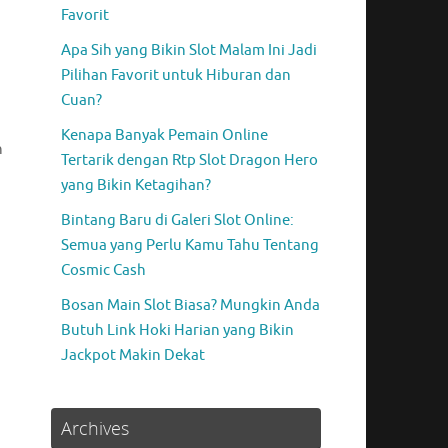
Favorit
Apa Sih yang Bikin Slot Malam Ini Jadi
Pilihan Favorit untuk Hiburan dan
Cuan?
Kenapa Banyak Pemain Online
n
Tertarik dengan Rtp Slot Dragon Hero
yang Bikin Ketagihan?
Bintang Baru di Galeri Slot Online:
Semua yang Perlu Kamu Tahu Tentang
Cosmic Cash
Bosan Main Slot Biasa? Mungkin Anda
Butuh Link Hoki Harian yang Bikin
Jackpot Makin Dekat
Archives