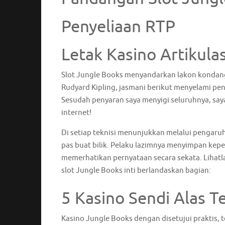
Penyeliaan RTP
Letak Kasino Artikula
Slot Jungle Books menyandarkan lakon kondang
Rudyard Kipling, jasmani berikut menyelami pen
Sesudah penyaran saya menyigi seluruhnya, saya
internet!
Di setiap teknisi menunjukkan melalui pengaru
pas buat bilik. Pelaku lazimnya menyimpan ke
memerhatikan pernyataan secara sekata. Lihatla
slot Jungle Books inti berlandaskan bagian:
5 Kasino Sendi Alas T
Kasino Jungle Books dengan disetujui praktis, 