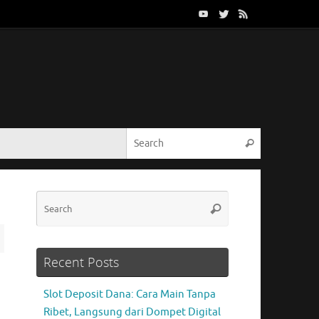
Search for:
Search
Search
Search
for:
Recent Posts
Slot Deposit Dana: Cara Main Tanpa
Ribet, Langsung dari Dompet Digital