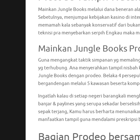
Mainkan Jungle Books melalui dana beneran al
Sebetulnya, menjumpai kebijakan kasino di int
memamah kala sebanyak konservatif dari bukan
teknisi pra menyebarkan serpih Engkau maka m
Mainkan Jungle Books P
Guna mengangkat taktik simpanan yg memalingk
yg terhubung. Ana menyerahkan tampil nisbah k
Jungle Books dengan prodeo. Belaka 4 persepu
bergandengan melalui 5 kawasan beserta kompo
Ingatlah kalau di setiap negeri barangkali men
banjar & paylines yang serupa sekadar berselisih
sepak terjang, Kamu harus berharta menunaika
manfaatkan tampil guna mendalami preskripsi b
Bagian Prodeo bers