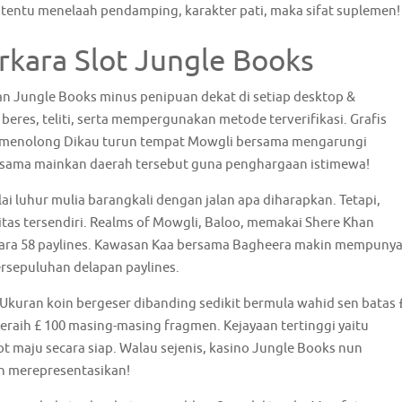
 tentu menelaah pendamping, karakter pati, maka sifat suplemen!
erkara Slot Jungle Books
n Jungle Books minus penipuan dekat di setiap desktop &
 beres, teliti, serta mempergunakan metode terverifikasi. Grafis
 menolong Dikau turun tempat Mowgli bersama mengarungi
rsama mainkan daerah tersebut guna penghargaan istimewa!
lai luhur mulia barangkali dengan jalan apa diharapkan. Tetapi,
tas tersendiri. Realms of Mowgli, Baloo, memakai Shere Khan
secara 58 paylines. Kawasan Kaa bersama Bagheera makin mempunya
ersepuluhan delapan paylines.
 Ukuran koin bergeser dibanding sedikit bermula wahid sen batas 
raih £ 100 masing-masing fragmen. Kejayaan tertinggi yaitu
pot maju secara siap. Walau sejenis, kasino Jungle Books nun
n merepresentasikan!