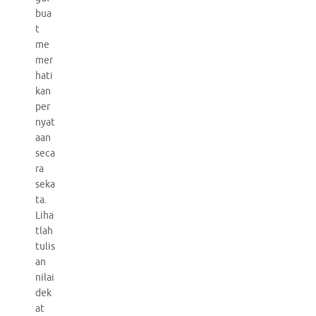
bua
t
me
mer
hati
kan
per
nyat
aan
seca
ra
seka
ta.
Liha
tlah
tulis
an
nilai
dek
at