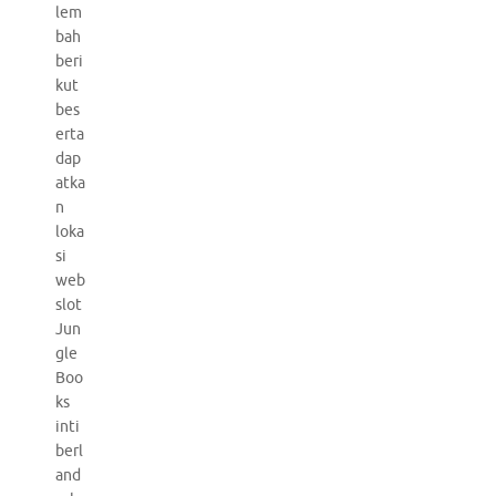
lem
bah
beri
kut
bes
erta
dap
atka
n
loka
si
web
slot
Jun
gle
Boo
ks
inti
berl
and