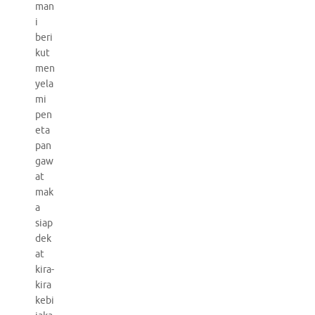
man
i
beri
kut
men
yela
mi
pen
eta
pan
gaw
at
mak
a
siap
dek
at
kira-
kira
kebi