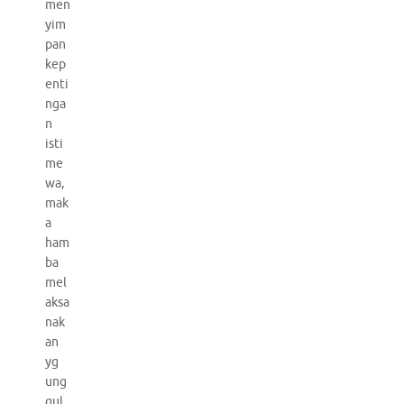
men
yim
pan
kep
enti
nga
n
isti
me
wa,
mak
a
ham
ba
mel
aksa
nak
an
yg
ung
gul