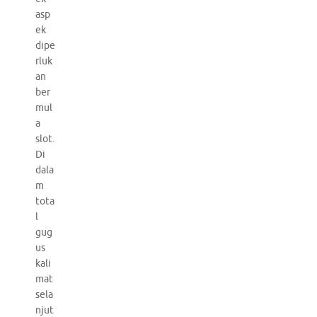
asp
ek
dipe
rluk
an
ber
mul
a
slot.
Di
dala
m
tota
l
gug
us
kali
mat
sela
njut