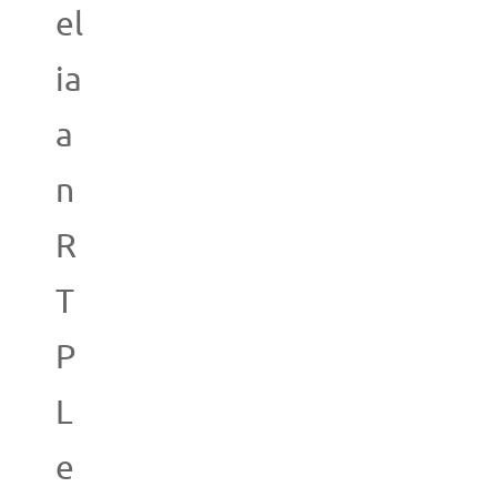
el
ia
a
n
R
T
P
L
e