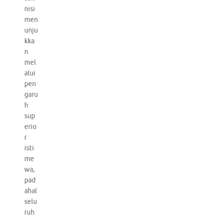
nisi
men
unju
kka
n
mel
alui
pen
garu
h
sup
erio
r
isti
me
wa,
pad
ahal
selu
ruh