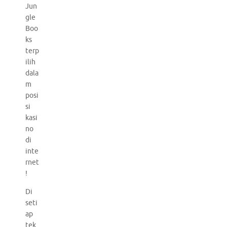
Jun
gle
Boo
ks
terp
ilih
dala
m
posi
si
kasi
no
di
inte
rnet
!
Di
seti
ap
tek