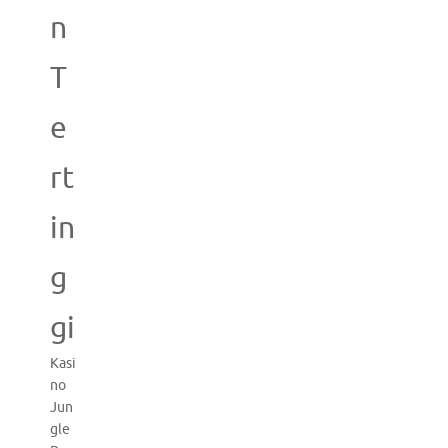
n
T
e
rt
in
g
gi
Kasi
no
Jun
gle