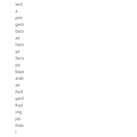
sert
a
pen
gem
bara
an
liarn
ya.
Seru
pa
kaya
arah
an
Rud
yard
Kipl
ing,
jas
man
i