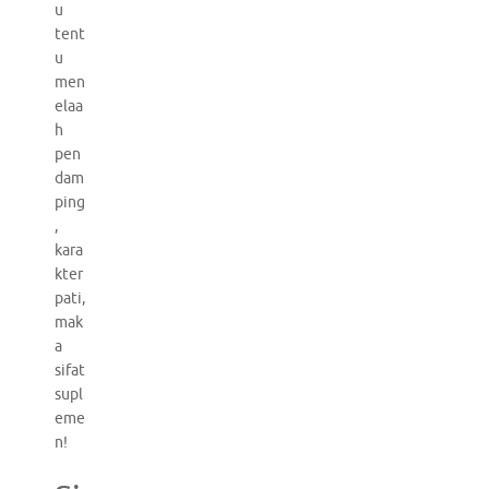
u
tent
u
men
elaa
h
pen
dam
ping
,
kara
kter
pati,
mak
a
sifat
supl
eme
n!