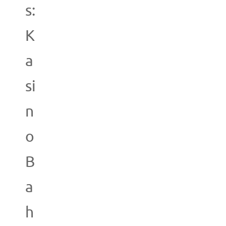
s:
K
a
si
n
o
B
a
h