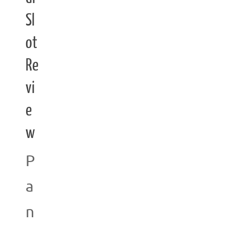
Sl
ot
Re
vi
e
w
P
a
n