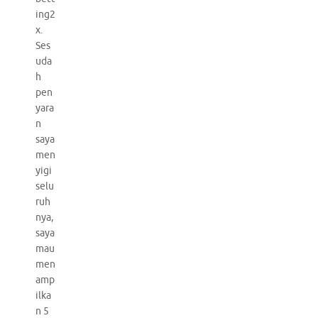
ing2
x.
Ses
uda
h
pen
yara
n
saya
men
yigi
selu
ruh
nya,
saya
mau
men
amp
ilka
n 5