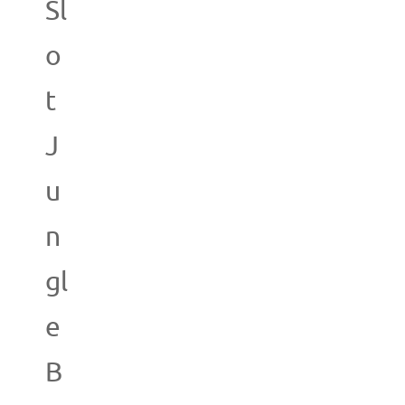
Sl
o
t
J
u
n
gl
e
B