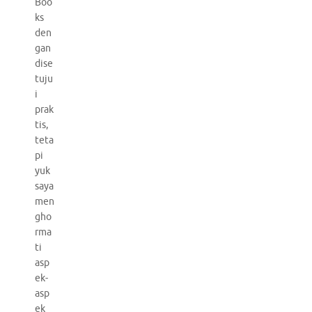
Boo
ks
den
gan
dise
tuju
i
prak
tis,
teta
pi
yuk
saya
men
gho
rma
ti
asp
ek-
asp
ek