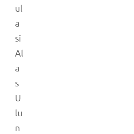
ul
a
si
Al
a
s
U
lu
n