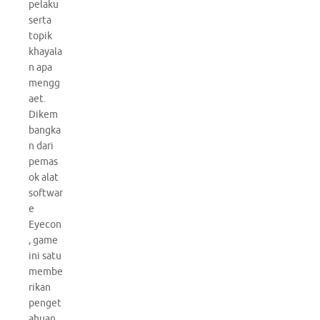
pelaku
serta
topik
khayala
n apa
mengg
aet.
Dikem
bangka
n dari
pemas
ok alat
softwar
e
Eyecon
, game
ini satu
membe
rikan
penget
ahuan