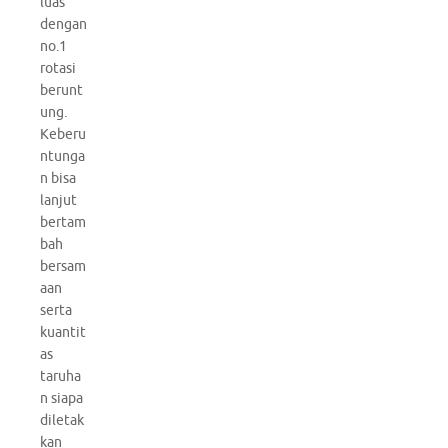
luas
dengan
no.1
rotasi
berunt
ung.
Keberu
ntunga
n bisa
lanjut
bertam
bah
bersam
aan
serta
kuantit
as
taruha
n siapa
diletak
kan