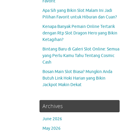
Favorit
Apa Sih yang Bikin Slot Malam Ini Jadi
Pilihan Favorit untuk Hiburan dan Cuan?
Kenapa Banyak Pemain Online Tertarik
dengan Rtp Slot Dragon Hero yang Bikin
Ketagihan?
Bintang Baru di Galeri Slot Online: Semua
yang Perlu Kamu Tahu Tentang Cosmic
Cash
Bosan Main Slot Biasa? Mungkin Anda
Butuh Link Hoki Harian yang Bikin
Jackpot Makin Dekat
Archives
June 2026
May 2026