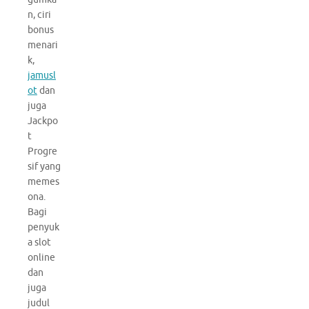
n, ciri
bonus
menari
k,
jamusl
ot
dan
juga
Jackpo
t
Progre
sif yang
memes
ona.
Bagi
penyuk
a slot
online
dan
juga
judul