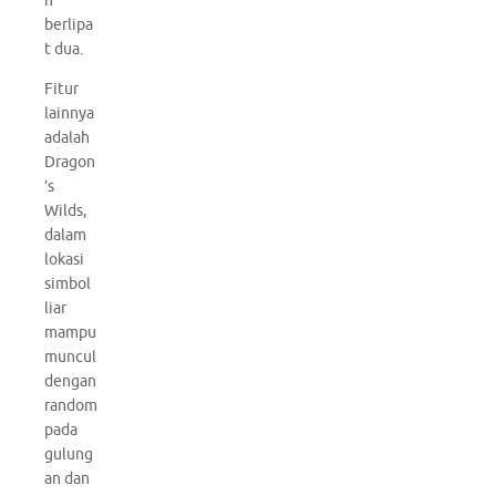
n
berlipa
t dua.
Fitur
lainnya
adalah
Dragon
’s
Wilds,
dalam
lokasi
simbol
liar
mampu
muncul
dengan
random
pada
gulung
an dan