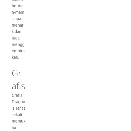
bermai
n-main
siapa
menari
k dan
juga
mengg
embira
kan.
Gr
afis
Grafis
Dragon
’s Tahta
sekali
memuk
au