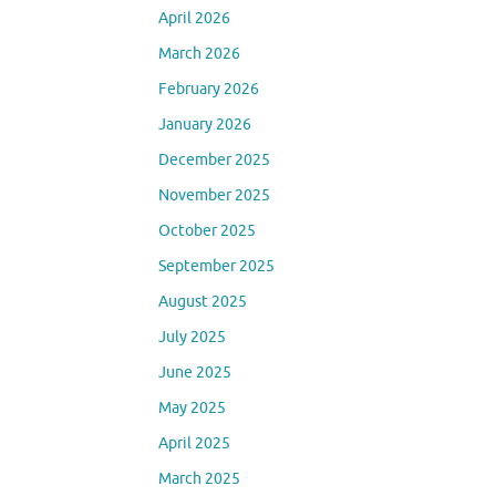
April 2026
March 2026
February 2026
January 2026
December 2025
November 2025
October 2025
September 2025
August 2025
July 2025
June 2025
May 2025
April 2025
March 2025