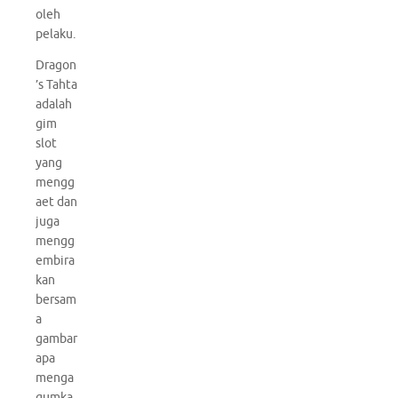
oleh
pelaku.
Dragon
’s Tahta
adalah
gim
slot
yang
mengg
aet dan
juga
mengg
embira
kan
bersam
a
gambar
apa
menga
gumka