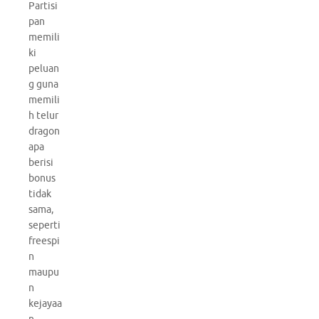
Partisi
pan
memili
ki
peluan
g guna
memili
h telur
dragon
apa
berisi
bonus
tidak
sama,
seperti
freespi
n
maupu
n
kejayaa