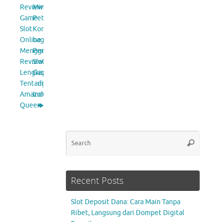
Review
Mini:
Game
Petunjuk
Slot
Komplet
Online
bagi
Menggema:
Pemain
Review
Slot
Lengkap
Gacor
Tentang
di
Amazon
Indonesia
Queen
Search
Search
for:
Recent Posts
Slot Deposit Dana: Cara Main Tanpa
Ribet, Langsung dari Dompet Digital