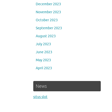
December 2023
November 2023
October 2023
September 2023
August 2023
July 2023
June 2023
May 2023
April 2023
News
situs slot