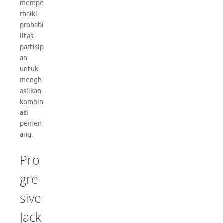
mempe
rbaiki
probabi
litas
partisip
an
untuk
mengh
asilkan
kombin
asi
pemen
ang.
Pro
gre
sive
Jack