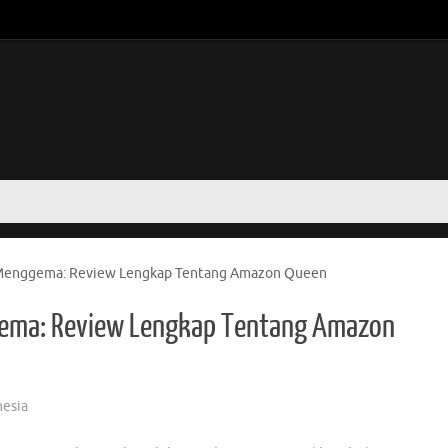
 Menggema: Review Lengkap Tentang Amazon Queen
gema: Review Lengkap Tentang Amazon
nesia