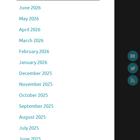
June 2026
May 2026
April 2026
March 2026
February 2026
January 2026
December 2025
November 2025
October 2025
September 2025
August 2025
July 2025
June 2025