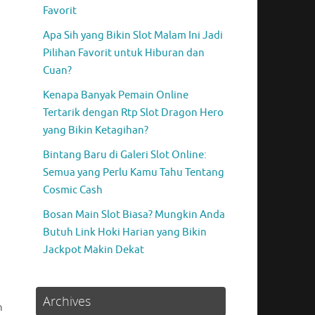
Favorit
Apa Sih yang Bikin Slot Malam Ini Jadi
Pilihan Favorit untuk Hiburan dan
Cuan?
Kenapa Banyak Pemain Online
Tertarik dengan Rtp Slot Dragon Hero
yang Bikin Ketagihan?
Bintang Baru di Galeri Slot Online:
Semua yang Perlu Kamu Tahu Tentang
Cosmic Cash
Bosan Main Slot Biasa? Mungkin Anda
Butuh Link Hoki Harian yang Bikin
Jackpot Makin Dekat
Archives
h