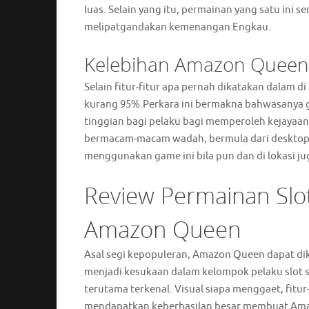
luas. Selain yang itu, permainan yang satu ini
melipatgandakan kemenangan Engkau.
Kelebihan Amazon Queen
Selain fitur-fitur apa pernah dikatakan dalam d
kurang 95%.Perkara ini bermakna bahwasanya g
tinggian bagi pelaku bagi memperoleh kejayaan
bermacam-macam wadah, bermula dari desktop 
menggunakan game ini bila pun dan di lokasi ju
Review Permainan Slot
Amazon Queen
Asal segi kepopuleran, Amazon Queen dapat dik
menjadi kesukaan dalam kelompok pelaku slot se
terutama terkenal. Visual siapa menggaet, fit
mendapatkan keberhasilan besar membuat Amaz