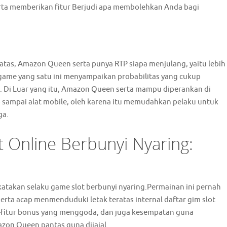
 serta memberikan fitur Berjudi apa membolehkan Anda bagi
i atas, Amazon Queen serta punya RTP siapa menjulang, yaitu lebih
ame yang satu ini menyampaikan probabilitas yang cukup
. Di Luar yang itu, Amazon Queen serta mampu diperankan di
sampai alat mobile, oleh karena itu memudahkan pelaku untuk
ga.
 Online Berbunyi Nyaring:
atakan selaku game slot berbunyi nyaring.Permainan ini pernah
rta acap menmenduduki letak teratas internal daftar gim slot
ur-fitur bonus yang menggoda, dan juga kesempatan guna
on Queen pantas guna dijajal.