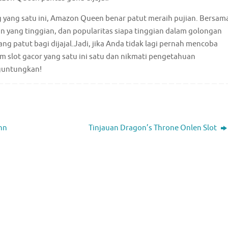
g yang satu ini, Amazon Queen benar patut meraih pujian. Bersam
 yang tinggian, dan popularitas siapa tinggian dalam golongan
ng patut bagi dijajal.Jadi, jika Anda tidak lagi pernah mencoba
 slot gacor yang satu ini satu dan nikmati pengetahuan
guntungkan!
hn
Tinjauan Dragon’s Throne Onlen Slot