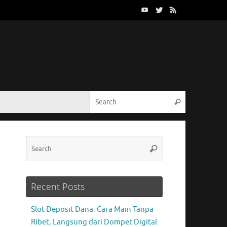
Search for:
Search
Search
Search
for:
Recent Posts
Slot Deposit Dana: Cara Main Tanpa
Ribet, Langsung dari Dompet Digital