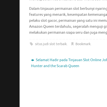
Dalam tinjauan permainan slot berbunyi nyarin
features yang menarik, kesempatan kemenangan
pelaku slot gacor, permainan yang satu ini mema
Amazon Queen terdahulu, segeralah menguji gim
melakukan permainan siapa seru dan juga men
situs judi slot terbaik
.
Bookmark
.
Selamat Hadir pada Tinjauan Slot Online Jo
Hunter and the Scarab Queen