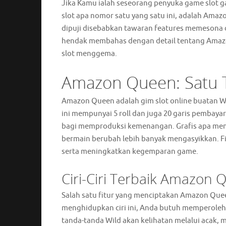
Jika Kamu ialah seseorang penyuka game slot ga
slot apa nomor satu yang satu ini, adalah Amaz
dipuji disebabkan tawaran features memesona d
hendak membahas dengan detail tentang Amazon
slot menggema.
Amazon Queen: Satu
Amazon Queen adalah gim slot online buatan 
ini mempunyai 5 roll dan juga 20 garis pembaya
bagi memproduksi kemenangan. Grafis apa me
bermain berubah lebih banyak mengasyikkan. Fit
serta meningkatkan kegemparan game.
Ciri-Ciri Terbaik Amazon 
Salah satu fitur yang menciptakan Amazon Que
menghidupkan ciri ini, Anda butuh memperoleh s
tanda-tanda Wild akan kelihatan melalui acak