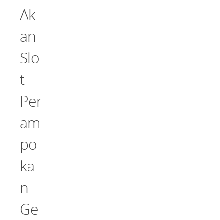
Ak
an
Slo
t
Per
am
po
ka
n
Ge