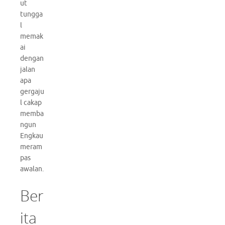
ut
tungga
l
memak
ai
dengan
jalan
apa
gergaju
l cakap
memba
ngun
Engkau
meram
pas
awalan.
Ber
ita