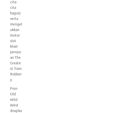
cita-
cita
bagus)
serta
mengel
ukkan
motor
slot
khali
penipu
an The
Greate
st Train
Robber
y.
Poin
Old
Wild
West
disajika