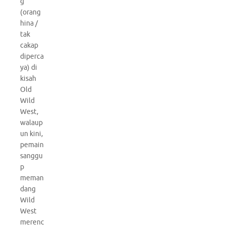
g
(orang
hina /
tak
cakap
diperca
ya) di
kisah
Old
Wild
West,
walaup
un kini,
pemain
sanggu
p
meman
dang
Wild
West
merenc