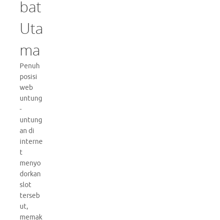
bat
Uta
ma
Penuh
posisi
web
untung
-
untung
an di
interne
t
menyo
dorkan
slot
terseb
ut,
memak