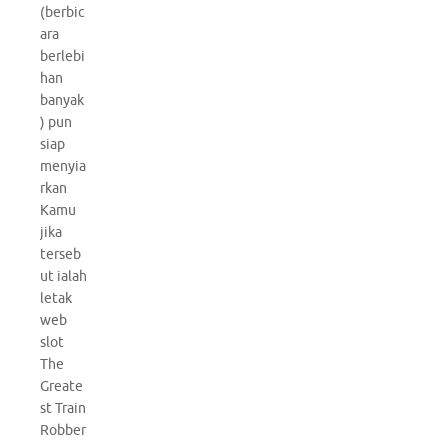
(berbic
ara
berlebi
han
banyak
) pun
siap
menyia
rkan
Kamu
jika
terseb
ut ialah
letak
web
slot
The
Greate
st Train
Robber