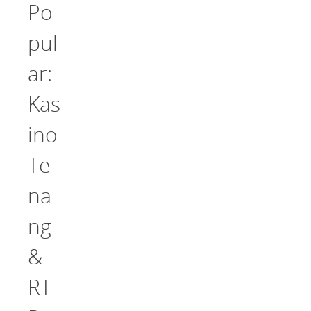
Po
pul
ar:
Kas
ino
Te
na
ng
&
RT