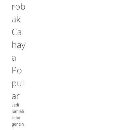
rob
ak
Ca
hay
a
Po
pul
ar
Jadi
jumlah
telur
gentin