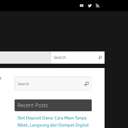
Search for:
Search
e
Search
Search
for:
Recent Posts
Slot Deposit Dana: Cara Main Tanpa
Ribet, Langsung dari Dompet Digital