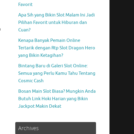
Favorit
Apa Sih yang Bikin Slot Malam Ini Jadi
Pilihan Favorit untuk Hiburan dan
a
Cuan?
Kenapa Banyak Pemain Online
Tertarik dengan Rtp Slot Dragon Hero
yang Bikin Ketagihan?
Bintang Baru di Galeri Slot Online:
Semua yang Perlu Kamu Tahu Tentang
Cosmic Cash
Bosan Main Slot Biasa? Mungkin Anda
Butuh Link Hoki Harian yang Bikin
Jackpot Makin Dekat
Archives