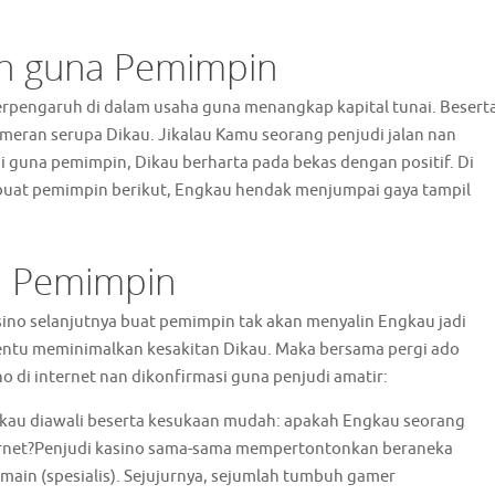
ih guna Pemimpin
berpengaruh di dalam usaha guna menangkap kapital tunai. Besert
eran serupa Dikau. Jikalau Kamu seorang penjudi jalan nan
 guna pemimpin, Dikau berharta pada bekas dengan positif. Di
t buat pemimpin berikut, Engkau hendak menjumpai gaya tampil
na Pemimpin
sino selanjutnya buat pemimpin tak akan menyalin Engkau jadi
entu meminimalkan kesakitan Dikau. Maka bersama pergi ado
no di internet nan dikonfirmasi guna penjudi amatir:
ngkau diawali beserta kesukaan mudah: apakah Engkau seorang
ternet?Penjudi kasino sama-sama mempertontonkan beraneka
ain (spesialis). Sejujurnya, sejumlah tumbuh gamer