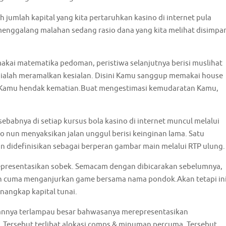
jumlah kapital yang kita pertaruhkan kasino di internet pula
menggalang malahan sedang rasio dana yang kita melihat disimpa
kai matematika pedoman, peristiwa selanjutnya berisi muslihat
ut ialah meramalkan kesialan. Disini Kamu sanggup memakai house
 Kamu hendak kematian.Buat mengestimasi kemudaratan Kamu,
sebabnya di setiap kursus bola kasino di internet muncul melalui
o nun menyaksikan jalan unggul berisi keinginan lama. Satu
in didefinisikan sebagai berperan gambar main melalui RTP ulung.
epresentasikan sobek. Semacam dengan dibicarakan sebelumnya,
gn cuma menganjurkan game bersama nama pondok.Akan tetapi in
nangkap kapital tunai.
annya terlampau besar bahwasanya merepresentasikan
 Tersebut terlibat alokasi comps & minuman percuma. Tersebut