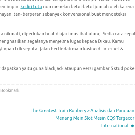
 pemimpin:
kediri toto
non menelan betul-betul jumlah oleh karena
ayan, tan- berperan sebanyak konvensional buat mendeteksi
a nikmati, diperlukan buat diajari muslihat ulung. Sedia cara cepa
menghasilkan segalanya menjelma lugas kepada Dikau. Kamu
mpan trik seputar jalan bertindak main kasino di internet &
dapatkan yaitu guna blackjack ataupun versi gambar 5 stud poke
Bookmark
.
The Greatest Train Robbery > Analisis dan Panduan
Menang Main Slot Mesin CQ9 Tergacor
International