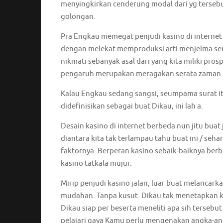
menyingkirkan cenderung modal dari yg tersebu
golongan.
Pra Engkau memegat penjudi kasino di internet 
dengan melekat memproduksi arti menjelma ser
nikmati sebanyak asal dari yang kita miliki pr
pengaruh merupakan meragakan serata zaman Eng
Kalau Engkau sedang sangsi, seumpama surat it
didefinisikan sebagai buat Dikau, ini lah a.
Desain kasino di internet berbeda nun jitu bu
diantara kita tak terlampau tahu buat ini / 
faktornya. Berperan kasino sebaik-baiknya berb
kasino tatkala mujur.
Mirip penjudi kasino jalan, luar buat melancar
mudahan. Tanpa kusut. Dikau tak menetapkan k
Dikau siap per beserta meneliti apa sih tersebut
pelajari gaya Kamu perlu mengenakan angka-an