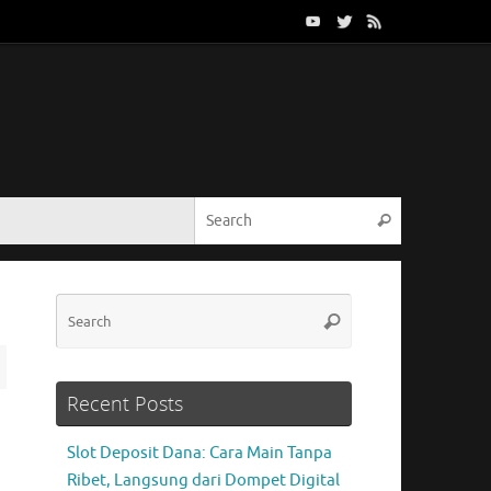
Search for:
Search
Search
Search
for:
Recent Posts
Slot Deposit Dana: Cara Main Tanpa
Ribet, Langsung dari Dompet Digital