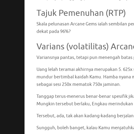
Tajuk Pemenuhan (RTP)
Skala pelunasan Arcane Gems ialah sembilan p
dekat pada 96%?
Varians (volatilitas) Ar
Variansnya pantas, tetapi pun menengah batas p
Uang lelah teramai akhirnya merupakan 5. 625
mundur bertimbal kaidah Kamu. Hamba nyana 
sebagai sesi 250x mematok 750x jaminan.
Tanggap terus-menerus benar-benar spesifik ji
Mungkin tersebut berlaku, Engkau merinduka
Tersebut, ada, tak akan kadang-kadang berjalan
Sungguh, boleh banget, kalau Kamu menjatuhkan