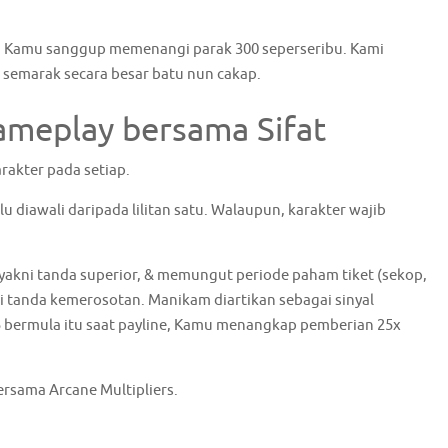
 Kamu sanggup memenangi parak 300 seperseribu. Kami
semarak secara besar batu nun cakap.
ameplay bersama Sifat
rakter pada setiap.
rlu diawali daripada lilitan satu. Walaupun, karakter wajib
yakni tanda superior, & memungut periode paham tiket (sekop,
ai tanda kemerosotan. Manikam diartikan sebagai sinyal
bermula itu saat payline, Kamu menangkap pemberian 25x
ersama Arcane Multipliers.