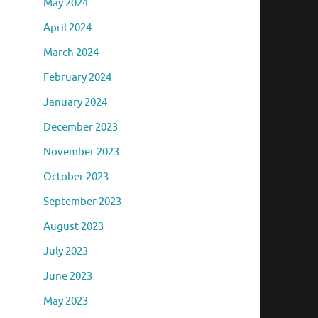
May 2024
April 2024
March 2024
February 2024
January 2024
December 2023
November 2023
October 2023
September 2023
August 2023
July 2023
June 2023
May 2023