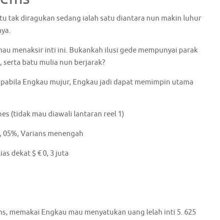
u tak diragukan sedang ialah satu diantara nun makin luhur
aya.
au menaksir inti ini. Bukankah ilusi gede mempunyai parak
 serta batu mulia nun berjarak?
, apabila Engkau mujur, Engkau jadi dapat memimpin utama
ines (tidak mau diawali lantaran reel 1)
m, 05%, Varians menengah
as dekat $ € 0, 3 juta
ms, memakai Engkau mau menyatukan uang lelah inti 5. 625