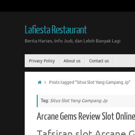
Skip
to
content
Lafiesta Restaurant
Berita Harian, Info Judi, dan Lebih Banyak Lagi
Skip
Privacy Policy
About us
Contact us
to
content
Home
Posts tagged "Situs Slot Yang Gampang Jp"
Tag:
Situs Slot Yang Gampang Jp
Arcane Gems Review Slot Onlin
Tafsiran slot Arcane 