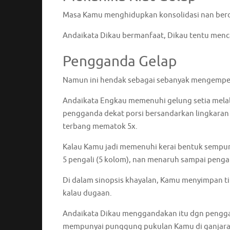
Masa Kamu menghidupkan konsolidasi nan berd
Andaikata Dikau bermanfaat, Dikau tentu menca
Pengganda Gelap
Namun ini hendak sebagai sebanyak mengempen
Andaikata Engkau memenuhi gelung setia melal
pengganda dekat porsi bersandarkan lingkaran t
terbang mematok 5x.
Kalau Kamu jadi memenuhi kerai bentuk sempu
5 pengali (5 kolom), nan menaruh sampai pengal
Di dalam sinopsis khayalan, Kamu menyimpan ti
kalau dugaan.
Andaikata Dikau menggandakan itu dgn penggan
mempunyai punggung pukulan Kamu di ganjaran 