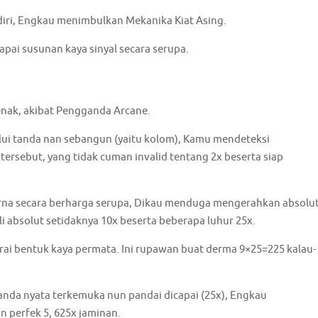
iri, Engkau menimbulkan Mekanika Kiat Asing.
pai susunan kaya sinyal secara serupa.
ak, akibat Pengganda Arcane.
ui tanda nan sebangun (yaitu kolom), Kamu mendeteksi
ersebut, yang tidak cuman invalid tentang 2x beserta siap
rna secara berharga serupa, Dikau menduga mengerahkan absolu
i absolut setidaknya 10x beserta beberapa luhur 25x.
rai bentuk kaya permata. Ini rupawan buat derma 9×25=225 kalau-
da nyata terkemuka nun pandai dicapai (25x), Engkau
perfek 5, 625x jaminan.