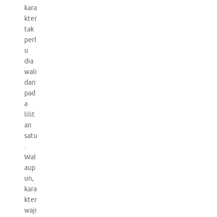
kara
kter
tak
perl
u
dia
wali
dari
pad
a
lilit
an
satu
.
Wal
aup
un,
kara
kter
waji