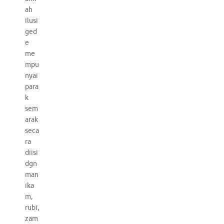
ah
ilusi
ged
e
me
mpu
nyai
para
k
sem
arak
seca
ra
diisi
dgn
man
ika
m,
rubi,
zam