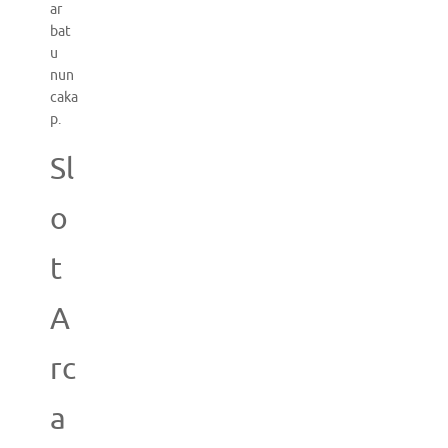
ar
bat
u
nun
caka
p.
Sl
o
t
A
rc
a