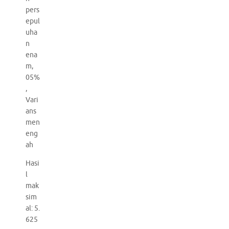
pers
epul
uha
n
ena
m,
05%
,
Vari
ans
men
eng
ah
Hasi
l
mak
sim
al: 5.
625