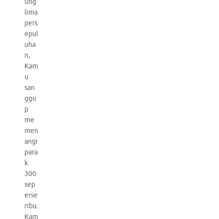
ung
lima
pers
epul
uha
n,
Kam
u
san
ggu
p
me
men
angi
para
k
300
sep
erse
ribu.
Kam