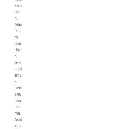
eros
ota
n.
Man
ika
m
diar
tika
n
seb
agai
siny
al
pem
enu
han
uta
ma.
Asal
kan