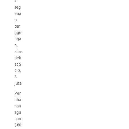
x
seg
ena
p
tan
ggu
nga
n,
alias
dek
at $
€ 0,
3
juta
Per
uba
han
agu
nan:
$€0.