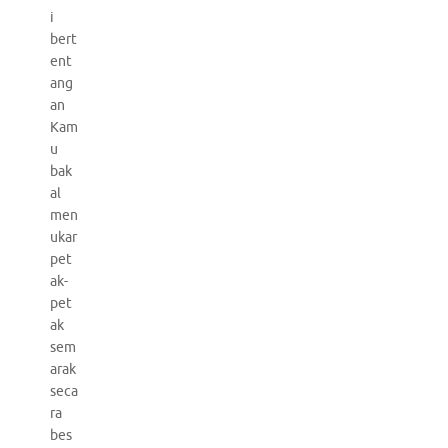
i
bert
ent
ang
an
Kam
u
bak
al
men
ukar
pet
ak-
pet
ak
sem
arak
seca
ra
bes