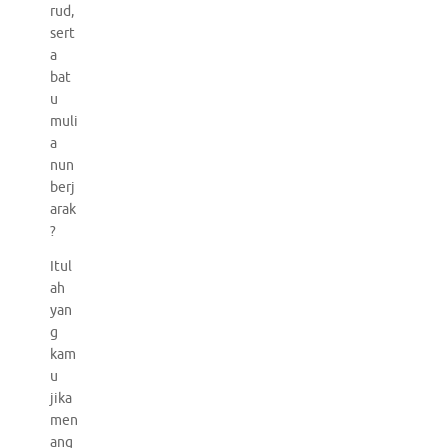
rud,
sert
a
bat
u
muli
a
nun
berj
arak
?
Itul
ah
yan
g
kam
u
jika
men
ang