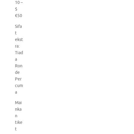
10 –
$
€50
Sifa
t
ekst
ra:
Tiad
a
Ron
de
Per
cum
a
Mai
nka
n
tike
t