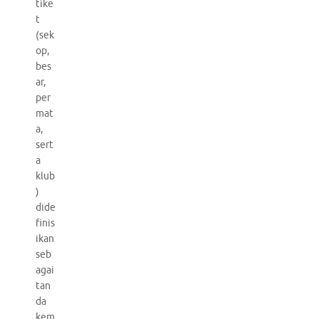
tike
t
(sek
op,
bes
ar,
per
mat
a,
sert
a
klub
)
dide
finis
ikan
seb
agai
tan
da
kem