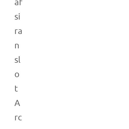
af
si
ra
n
sl
o
t
A
rc