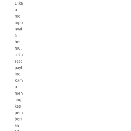
Dika
u
me
mpu
nyai
5
ber
mul
a itu
saat
payl
ine,
Kam
u
men
ang
kap
pem
beri
an