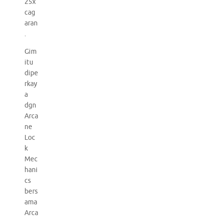
25x
cag
aran
.
Gim
itu
dipe
rkay
a
dgn
Arca
ne
Loc
k
Mec
hani
cs
bers
ama
Arca