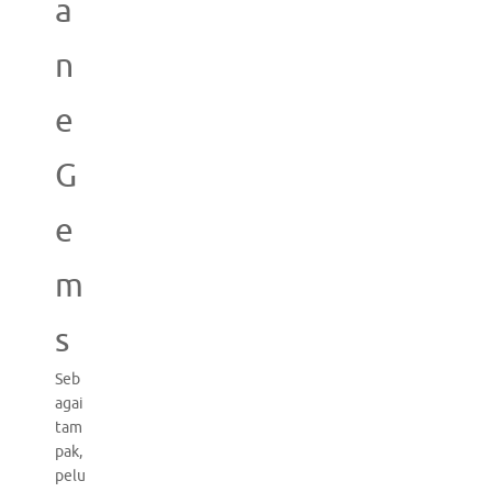
a
n
e
G
e
m
s
Seb
agai
tam
pak,
pelu