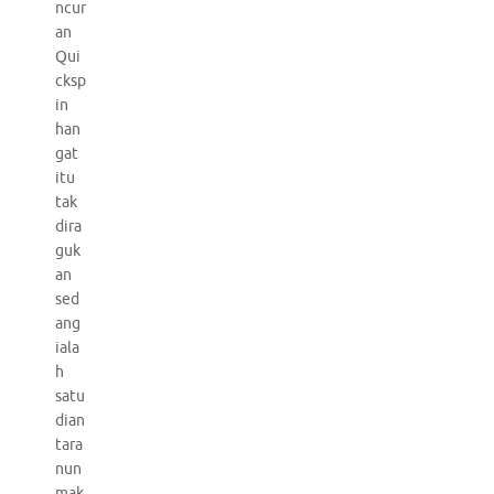
ncur
an
Qui
cksp
in
han
gat
itu
tak
dira
guk
an
sed
ang
iala
h
satu
dian
tara
nun
mak