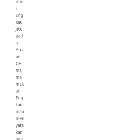
rem
i
Eng
kau
jitu
pad
a
Arca
ne
Ge
ms,
me
mak
ai
Eng
kau
mau
men
yatu
kan
uan