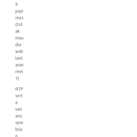
9
payl
ines
(tid
ak
mau
dia
wali
lant
aran
reel
1)
RTP
sert
a
vari
ans:
sem
bila
n