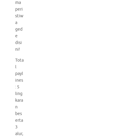
ma
peri
stiw
a
ged
e
disi
ni!
Tota
l
payl
ines
: 5
ling
kara
n
bes
erta
3
alur,