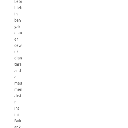
Lebi
hleb
ih
ban
yak
gam
er
cew
ek
dian
tara
and
a
mau
men
aksi
r
inti
ini.
Buk
ank