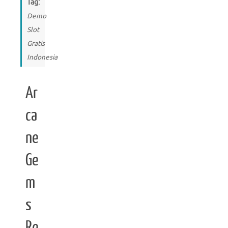
Tag:
Demo
Slot
Gratis
Indonesia
Ar
ca
ne
Ge
m
s
Re