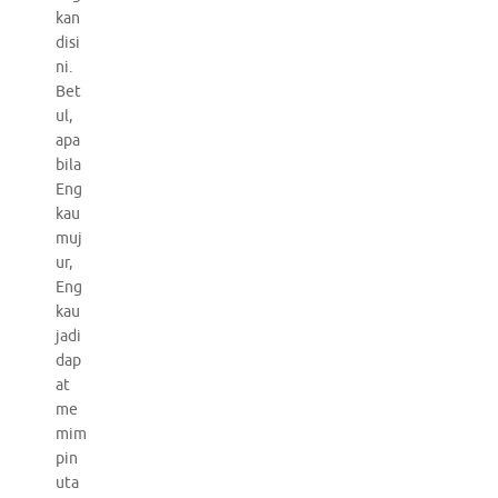
kan
disi
ni.
Bet
ul,
apa
bila
Eng
kau
muj
ur,
Eng
kau
jadi
dap
at
me
mim
pin
uta