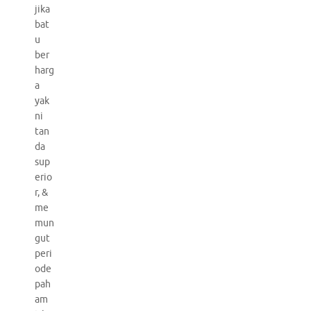
jika
bat
u
ber
harg
a
yak
ni
tan
da
sup
erio
r, &
me
mun
gut
peri
ode
pah
am