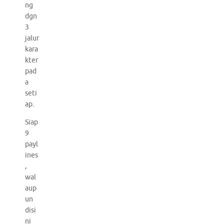
ng
dgn
3
jalur
kara
kter
pad
a
seti
ap.
Siap
9
payl
ines
,
wal
aup
un
disi
ni