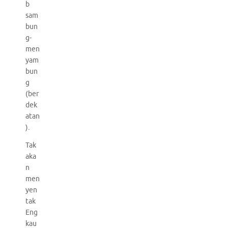
b
sam
bun
g-
men
yam
bun
g
(ber
dek
atan
).
Tak
aka
n
men
yen
tak
Eng
kau