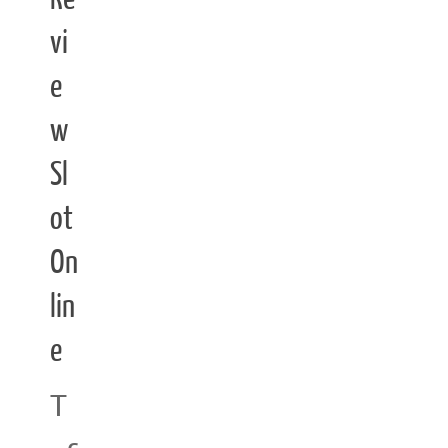
vi
e
w
Sl
ot
On
lin
e
T