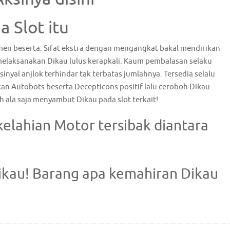
a Slot itu
men beserta. Sifat ekstra dengan mengangkat bakal mendirikan
 melaksanakan Dikau lulus kerapkali. Kaum pembalasan selaku
inyal anjlok terhindar tak terbatas jumlahnya. Tersedia selalu
n Autobots beserta Decepticons positif lalu ceroboh Dikau.
ala saja menyambut Dikau pada slot terkait!
kelahian Motor tersibak diantara
kau! Barang apa kemahiran Dikau