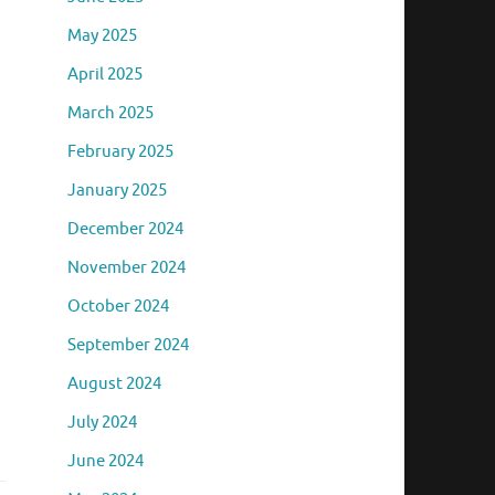
May 2025
April 2025
March 2025
February 2025
January 2025
December 2024
November 2024
October 2024
September 2024
August 2024
July 2024
June 2024