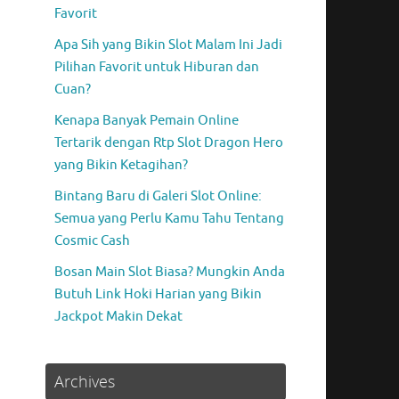
Favorit
Apa Sih yang Bikin Slot Malam Ini Jadi
Pilihan Favorit untuk Hiburan dan
Cuan?
Kenapa Banyak Pemain Online
Tertarik dengan Rtp Slot Dragon Hero
yang Bikin Ketagihan?
Bintang Baru di Galeri Slot Online:
Semua yang Perlu Kamu Tahu Tentang
Cosmic Cash
Bosan Main Slot Biasa? Mungkin Anda
Butuh Link Hoki Harian yang Bikin
Jackpot Makin Dekat
Archives