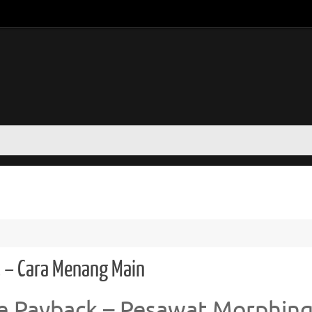
 – Cara Menang Main
e Payback – Pesawat Morphin