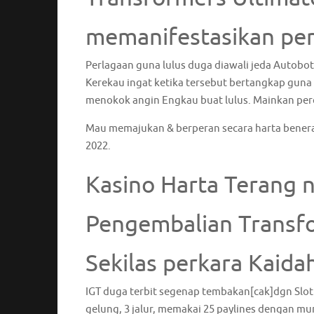
memanifestasikan pe
Perlagaan guna lulus duga diawali jeda Autobo
Kerekau ingat ketika tersebut bertangkap gun
menokok angin Engkau buat lulus. Mainkan per
Mau memajukan & berperan secara harta bene
2022.
Kasino Harta Terang
Pengembalian Transf
Sekilas perkara Kaidah
IGT duga terbit segenap tembakan[cak]dgn Slot
gelung, 3 jalur, memakai 25 paylines dengan mung