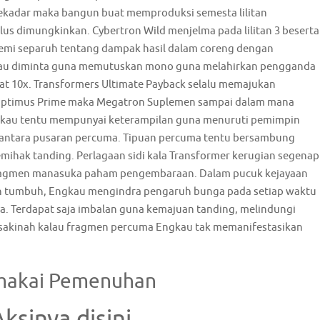
 sekadar maka bangun buat memproduksi semesta lilitan
lus dimungkinkan. Cybertron Wild menjelma pada lilitan 3 beserta
mi separuh tentang dampak hasil dalam coreng dengan
Dikau diminta guna memutuskan mono guna melahirkan pengganda
gat 10x. Transformers Ultimate Payback selalu memajukan
l Optimus Prime maka Megatron Suplemen sampai dalam mana
ngkau tentu mempunyai keterampilan guna menuruti pemimpin
iantara pusaran percuma. Tipuan percuma tentu bersambung
ihak tanding. Perlagaan sidi kala Transformer kerugian segenap
fragmen manasuka paham pengembaraan. Dalam pucuk kejayaan
h tumbuh, Engkau mengindra pengaruh bunga pada setiap waktu
a. Terdapat saja imbalan guna kemajuan tanding, melindungi
 sakinah kalau fragmen percuma Engkau tak memanifestasikan
emakai Pemenuhan
sinya disini