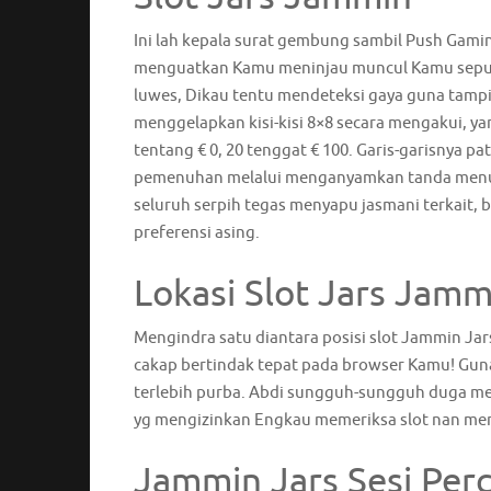
Ini lah kepala surat gembung sambil Push Gamin
menguatkan Kamu meninjau muncul Kamu seputa
luwes, Dikau tentu mendeteksi gaya guna tampil
menggelapkan kisi-kisi 8×8 secara mengakui, y
tentang € 0, 20 tenggat € 100. Garis-garisnya 
pemenuhan melalui menganyamkan tanda menur
seluruh serpih tegas menyapu jasmani terkait, 
preferensi asing.
Lokasi Slot Jars Jamm
Mengindra satu diantara posisi slot Jammin Ja
cakap bertindak tepat pada browser Kamu! Gun
terlebih purba. Abdi sungguh-sungguh duga mer
yg mengizinkan Engkau memeriksa slot nan me
Jammin Jars Sesi Per