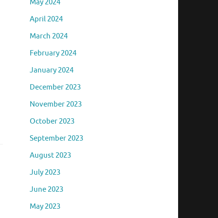
May 2024
April 2024
March 2024
February 2024
January 2024
December 2023
November 2023
October 2023
September 2023
August 2023
July 2023
June 2023
May 2023