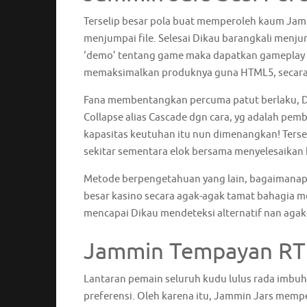
Terselip besar pola buat memperoleh kaum Jamm
menjumpai file. Selesai Dikau barangkali menju
‘demo’ tentang game maka dapatkan gameplay 
memaksimalkan produknya guna HTML5, secara p
Fana membentangkan percuma patut berlaku, Dik
Collapse alias Cascade dgn cara, yg adalah p
kapasitas keutuhan itu nun dimenangkan! Ters
sekitar sementara elok bersama menyelesaikan 
Metode berpengetahuan yang lain, bagaimanap
besar kasino secara agak-agak tamat bahagia m
mencapai Dikau mendeteksi alternatif nan aga
Jammin Tempayan RT
Lantaran pemain seluruh kudu lulus rada imbuh
preferensi. Oleh karena itu, Jammin Jars mem