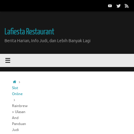
Skip
to
content
Lafiesta Restaurant
Berita Harian, Info Judi, dan Lebih Banyak Lagi
Home
Slot
Online
Rainbrew
> Ulasan
And
Panduan
Judi