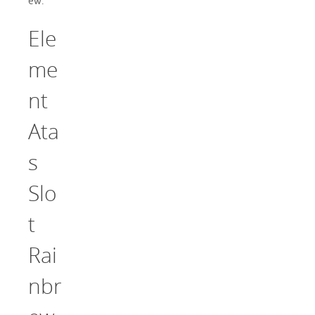
ew.
Ele
me
nt
Ata
s
Slo
t
Rai
nbr