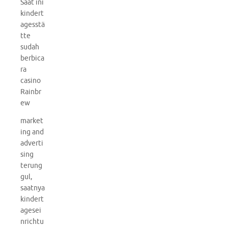
Saat ini
kindert
agesstä
tte
sudah
berbica
ra
casino
Rainbr
ew
market
ing and
adverti
sing
terung
gul,
saatnya
kindert
agesei
nrichtu