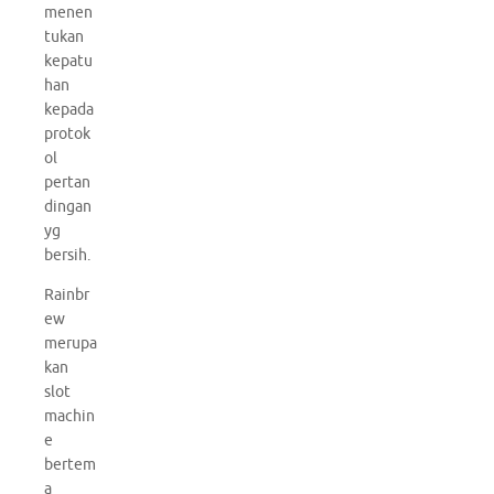
menen
tukan
kepatu
han
kepada
protok
ol
pertan
dingan
yg
bersih.
Rainbr
ew
merupa
kan
slot
machin
e
bertem
a