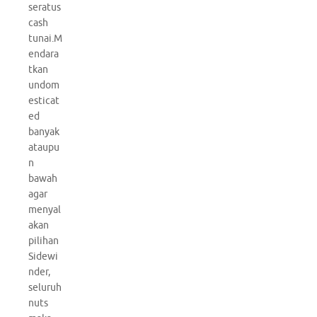
seratus
cash
tunai.M
endara
tkan
undom
esticat
ed
banyak
ataupu
n
bawah
agar
menyal
akan
pilihan
Sidewi
nder,
seluruh
nuts