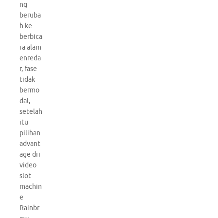
ng
beruba
h ke
berbica
ra alam
enreda
r, fase
tidak
bermo
dal,
setelah
itu
pilihan
advant
age dri
video
slot
machin
e
Rainbr