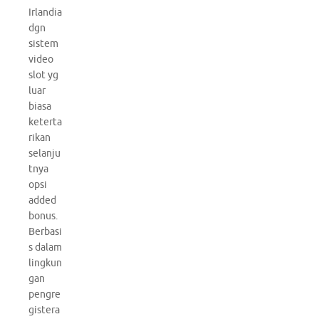
Irlandia
dgn
sistem
video
slot yg
luar
biasa
keterta
rikan
selanju
tnya
opsi
added
bonus.
Berbasi
s dalam
lingkun
gan
pengre
gistera