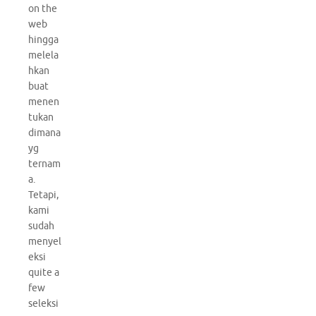
on the
web
hingga
melela
hkan
buat
menen
tukan
dimana
yg
ternam
a.
Tetapi,
kami
sudah
menyel
eksi
quite a
few
seleksi