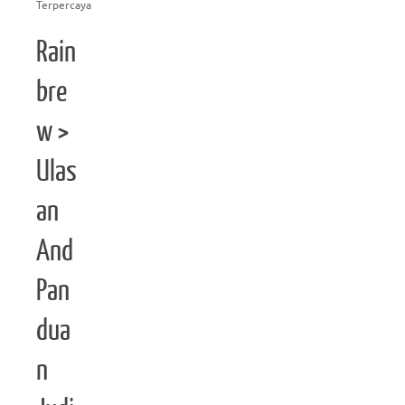
Terpercaya
Rain
bre
w >
Ulas
an
And
Pan
dua
n