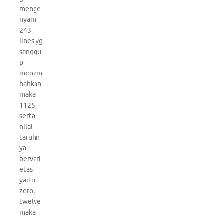
menge
nyam
243
lines yg
sanggu
p
menam
bahkan
maka
1125,
serta
nilai
taruhn
ya
bervari
etas
yaitu
zero,
twelve
maka