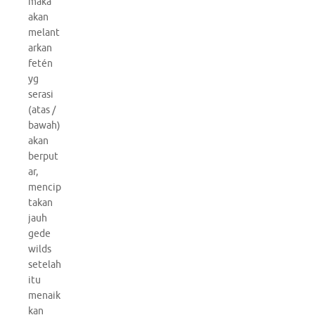
maka
akan
melant
arkan
fetén
yg
serasi
(atas /
bawah)
akan
berput
ar,
mencip
takan
jauh
gede
wilds
setelah
itu
menaik
kan