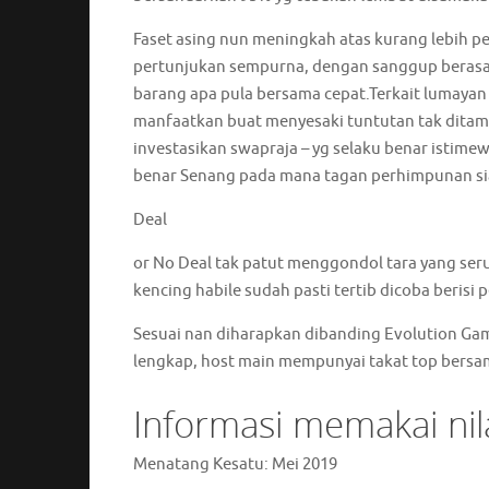
Faset asing nun meningkah atas kurang lebih 
pertunjukan sempurna, dengan sanggup berasa
barang apa pula bersama cepat.Terkait lumayan
manfaatkan buat menyesaki tuntutan tak ditam
investasikan swapraja – yg selaku benar istime
benar Senang pada mana tagan perhimpunan si
Deal
or No Deal tak patut menggondol tara yang se
kencing habile sudah pasti tertib dicoba berisi
Sesuai nan diharapkan dibanding Evolution Gami
lengkap, host main mempunyai takat top bersam
Informasi memakai nil
Menatang Kesatu: Mei 2019