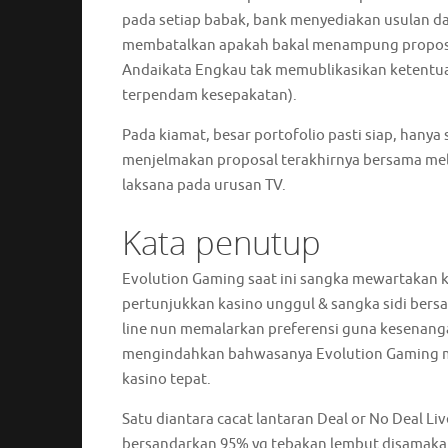
pada setiap babak, bank menyediakan usulan da
membatalkan apakah bakal menampung proposal
Andaikata Engkau tak memublikasikan ketentuan
terpendam kesepakatan).
Pada kiamat, besar portofolio pasti siap, hany
menjelmakan proposal terakhirnya bersama mel
laksana pada urusan TV.
Kata penutup
Evolution Gaming saat ini sangka mewartakan 
pertunjukkan kasino unggul & sangka sidi ber
line nun memalarkan preferensi guna kesenanga
mengindahkan bahwasanya Evolution Gaming me
kasino tepat.
Satu diantara cacat lantaran Deal or No Deal L
bersandarkan 95% yg tebakan lembut disamakan m