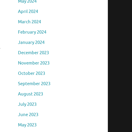
May 2024
April 2024
March 2024
February 2024
January 2024
,
December 2023
November 2023
October 2023
September 2023
August 2023
July 2023
June 2023
May 2023