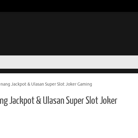
enang Jackpot & Ulasan Super Slot Joker Gaming
ang Jackpot & Ulasan Super Slot Joker