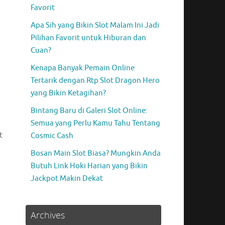
Favorit
Apa Sih yang Bikin Slot Malam Ini Jadi
Pilihan Favorit untuk Hiburan dan
Cuan?
Kenapa Banyak Pemain Online
Tertarik dengan Rtp Slot Dragon Hero
yang Bikin Ketagihan?
Bintang Baru di Galeri Slot Online:
Semua yang Perlu Kamu Tahu Tentang
t
Cosmic Cash
Bosan Main Slot Biasa? Mungkin Anda
Butuh Link Hoki Harian yang Bikin
Jackpot Makin Dekat
Archives