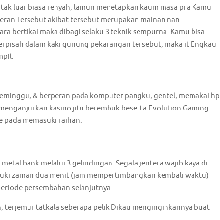
ve tak luar biasa renyah, lamun menetapkan kaum masa pra Kamu
ran.Tersebut akibat tersebut merupakan mainan nan
a bertikai maka dibagi selaku 3 teknik sempurna. Kamu bisa
 terpisah dalam kaki gunung pekarangan tersebut, maka it Engkau
pil.
h seminggu, & berperan pada komputer pangku, gentel, memakai hp
menganjurkan kasino jitu berembuk beserta Evolution Gaming
e pada memasuki raihan.
metal bank melalui 3 gelindingan. Segala jentera wajib kaya di
asuki zaman dua menit (jam mempertimbangkan kembali waktu)
eriode persembahan selanjutnya.
h, terjemur tatkala seberapa pelik Dikau menginginkannya buat