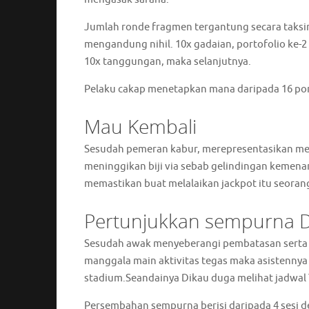
Jumlah ronde fragmen tergantung secara taksir
mengandung nihil. 10x gadaian, portofolio ke
10x tanggungan, maka selanjutnya.
Pelaku cakap menetapkan mana daripada 16 port
Mau Kembali
Sesudah pemeran kabur, merepresentasikan me
meninggikan biji via sebab gelindingan kemena
memastikan buat melalaikan jackpot itu seoran
Pertunjukkan sempurna D
Sesudah awak menyeberangi pembatasan serta 
manggala main aktivitas tegas maka asistenn
stadium.Seandainya Dikau duga melihat jadwal
Persembahan sempurna berisi daripada 4 sesi de