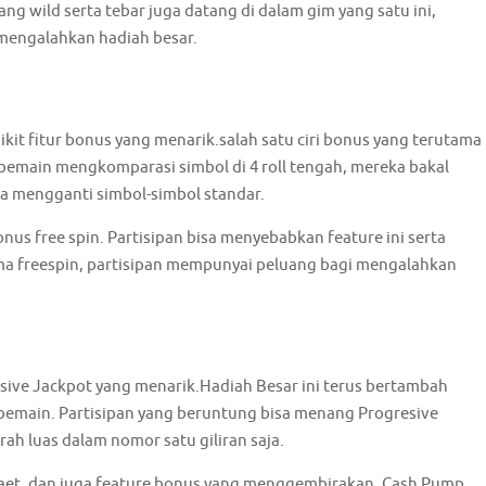
ang wild serta tebar juga datang di dalam gim yang satu ini,
engalahkan hadiah besar.
kit fitur bonus yang menarik.salah satu ciri bonus yang terutama
i pemain mengkomparasi simbol di 4 roll tengah, mereka bakal
apa mengganti simbol-simbol standar.
bonus free spin. Partisipan bisa menyebabkan feature ini serta
ama freespin, partisipan mempunyai peluang bagi mengalahkan
sive Jackpot yang menarik.Hadiah Besar ini terus bertambah
ri pemain. Partisipan yang beruntung bisa menang Progresive
ah luas dalam nomor satu giliran saja.
et, dan juga feature bonus yang menggembirakan, Cash Pump