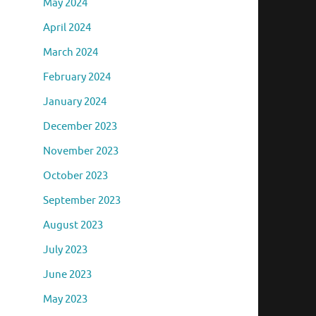
May 2024
April 2024
March 2024
February 2024
January 2024
December 2023
November 2023
October 2023
September 2023
August 2023
July 2023
June 2023
May 2023