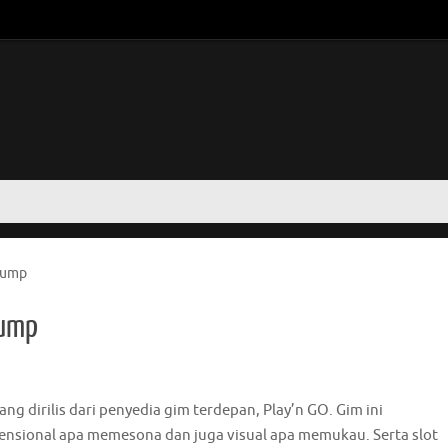
Pump
Pump
ng dirilis dari penyedia gim terdepan, Play’n GO. Gim ini
ensional apa memesona dan juga visual apa memukau. Serta slot