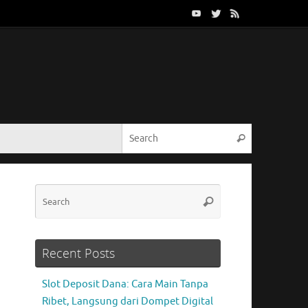
Search for:
Search
Search
Search
for:
Recent Posts
Slot Deposit Dana: Cara Main Tanpa
Ribet, Langsung dari Dompet Digital