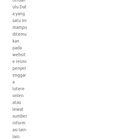
terdah
ulu.Dat
a yang
satu ini
mampu
ditemu
kan
pada
websit
e resmi
penyel
enggar
a
lotere
onlen
atau
lewat
sumber
inform
asi lain-
lain.