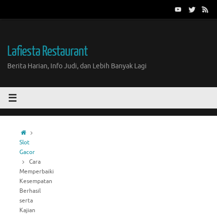
Skip
to
content
Lafiesta Restaurant
Berita Harian, Info Judi, dan Lebih Banyak Lagi
Home
Slot
Gacor
Cara
Memperbaiki
Kesempatan
Berhasil
serta
Kajian