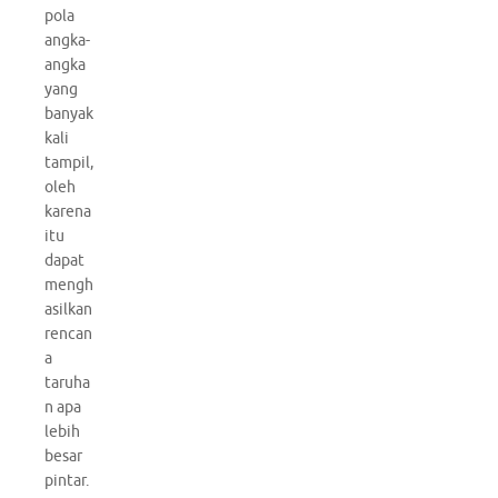
pola
angka-
angka
yang
banyak
kali
tampil,
oleh
karena
itu
dapat
mengh
asilkan
rencan
a
taruha
n apa
lebih
besar
pintar.