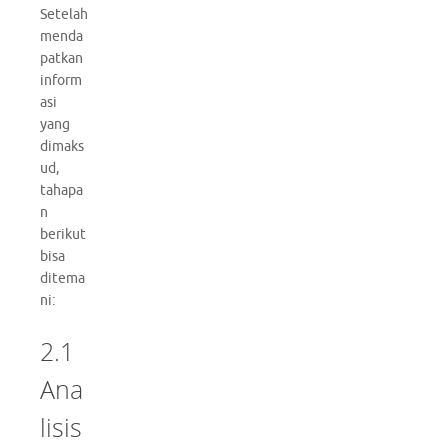
Setelah
menda
patkan
inform
asi
yang
dimaks
ud,
tahapa
n
berikut
bisa
ditema
ni:
2.1
Ana
lisis