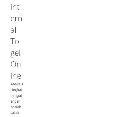
int
ern
al
To
gel
Onl
ine
Analisis
tingkat
pengul
angan
adalah
salah