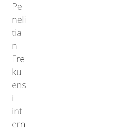
Pe
neli
tia
n
Fre
ku
ens
i
int
ern