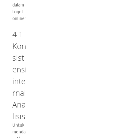
dalam
togel
online:
4.1
Kon
sist
ensi
inte
rnal
Ana
lisis
Untuk
menda