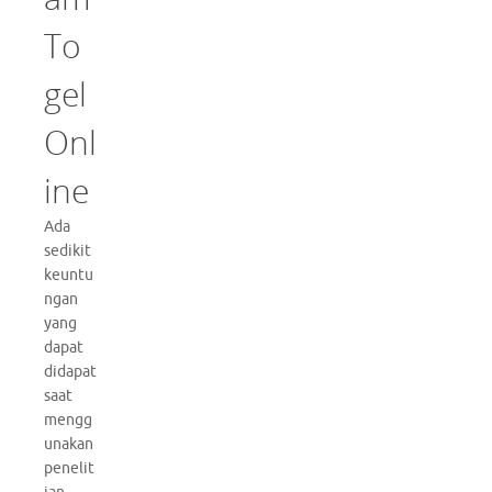
To
gel
Onl
ine
Ada
sedikit
keuntu
ngan
yang
dapat
didapat
saat
mengg
unakan
penelit