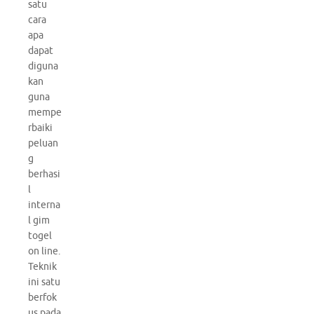
satu
cara
apa
dapat
diguna
kan
guna
mempe
rbaiki
peluan
g
berhasi
l
interna
l gim
togel
on line.
Teknik
ini satu
berfok
us pada