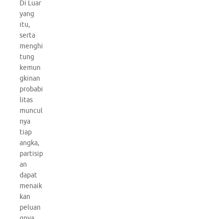
Di Luar
yang
itu,
serta
menghi
tung
kemun
gkinan
probabi
litas
muncul
nya
tiap
angka,
partisip
an
dapat
menaik
kan
peluan
gnya