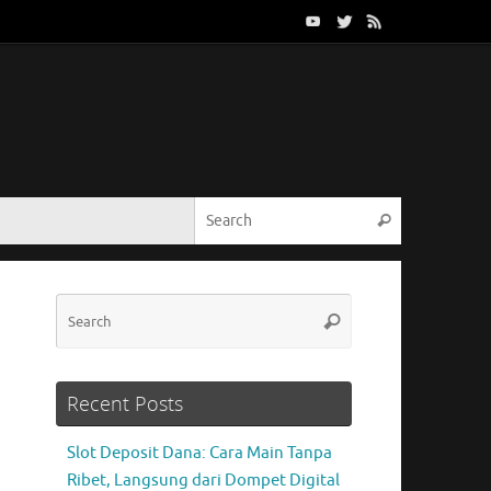
Search for:
Search
Search
Search
for:
Recent Posts
Slot Deposit Dana: Cara Main Tanpa
Ribet, Langsung dari Dompet Digital