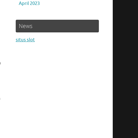
April 2023
News
situs slot
n
n