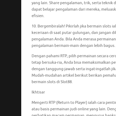
yang lain. Share pengalaman, trik, serta tekni
dapat belajar pengalaman dari mereka, meluask
efisien.
10. Bergembiralah! Pikirlah jika bermain slots 
keceriaan di saat putar gulungan, dan jangan 
pengalaman Anda. Bila Anda merasa permainan 
pengalaman bermain-main dengan lebih bagus.
Dengan pahami RTP, pilih permainan secara cerd
tetap bersuka-ria, Anda bisa memaksimalkan p
dengan tanggung-jawab serta ingat-ingatlah ji
Mudah-mudahan artikel berikut berikan pemah
bermain slots di Slot88.
Ikhtisar
Mengerti RTP (Return to Player) ialah cara pe
atau basis permainan judi online yang lain. 
perhatikan macam permainan, mengurus bankrol