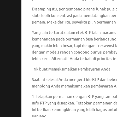
Disamping itu, pengembang piranti lunak pula
slots lebih konsentrasi pada mendatangkan per
pemain. Maka dari itu, sewaktu pilih permaina
Yang lain terturut dalam efek RTP ialah macams
kemenangan pada permainan bisa berlangsung
yang makin lebih besar, tapi dengan frekwens
dengan models rendah condong punyai pembayar
lebih kecil. Alternatif Anda terkait di priorita
Trik buat Memaksimalkan Pembayaran Anda
Saat ini selesai Anda mengerti ide RTP dan beb
menolong Anda memaksimalkan pembayaran And
1. Tetapkan permainan dengan RTP yang tambah 
info RTP yang disiapkan. Tetapkan permainan d
ini berikan kemungkinan yang lebih bagus unt
panjang.