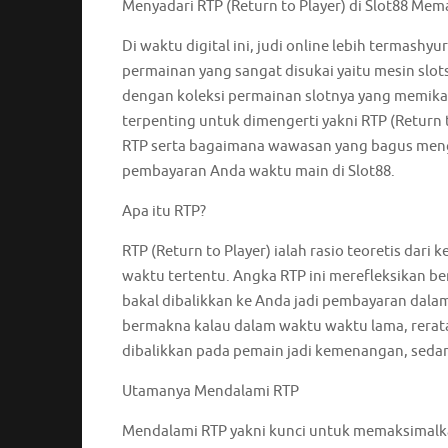
Menyadari RTP (Return to Player) di Slot88 M
Di waktu digital ini, judi online lebih termash
permainan yang sangat disukai yaitu mesin slots
dengan koleksi permainan slotnya yang memikat
terpenting untuk dimengerti yakni RTP (Return t
RTP serta bagaimana wawasan yang bagus men
pembayaran Anda waktu main di Slot88.
Apa itu RTP?
RTP (Return to Player) ialah rasio teoretis dar
waktu tertentu. Angka RTP ini merefleksikan b
bakal dibalikkan ke Anda jadi pembayaran dala
bermakna kalau dalam waktu waktu lama, rerat
dibalikkan pada pemain jadi kemenangan, sed
Utamanya Mendalami RTP
Mendalami RTP yakni kunci untuk memaksimalk