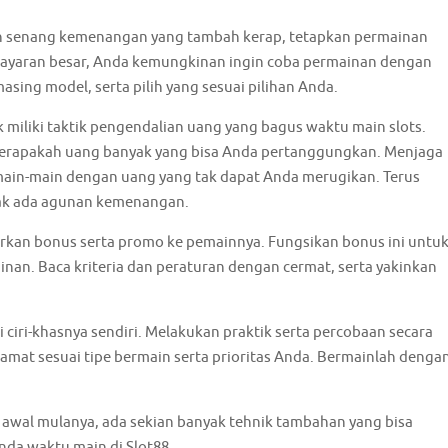
ih senang kemenangan yang tambah kerap, tetapkan permainan
mbayaran besar, Anda kemungkinan ingin coba permainan dengan
masing model, serta pilih yang sesuai pilihan Anda.
k miliki taktik pengendalian uang yang bagus waktu main slots.
berapakah uang banyak yang bisa Anda pertanggungkan. Menjaga
bermain-main dengan uang yang tak dapat Anda merugikan. Terus
a tak ada agunan kemenangan.
rkan bonus serta promo ke pemainnya. Fungsikan bonus ini untu
n. Baca kriteria dan peraturan dengan cermat, serta yakinkan
i ciri-khasnya sendiri. Melakukan praktik serta percobaan secara
mat sesuai tipe bermain serta prioritas Anda. Bermainlah denga
n awal mulanya, ada sekian banyak tehnik tambahan yang bisa
a waktu main di Slot88