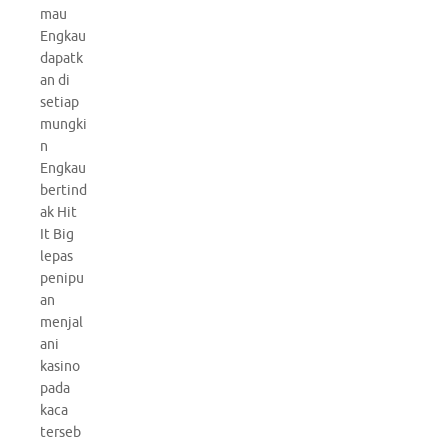
mau
Engkau
dapatk
an di
setiap
mungki
n
Engkau
bertind
ak Hit
It Big
lepas
penipu
an
menjal
ani
kasino
pada
kaca
terseb