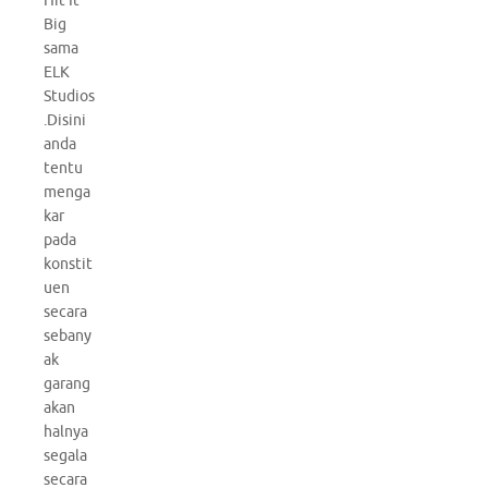
Hit It
Big
sama
ELK
Studios
.Disini
anda
tentu
menga
kar
pada
konstit
uen
secara
sebany
ak
garang
akan
halnya
segala
secara