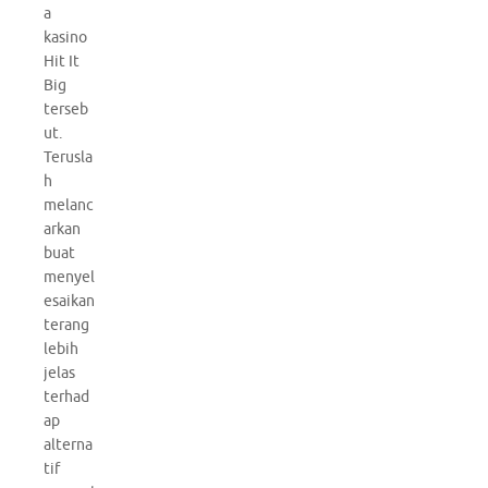
a
kasino
Hit It
Big
terseb
ut.
Terusla
h
melanc
arkan
buat
menyel
esaikan
terang
lebih
jelas
terhad
ap
alterna
tif