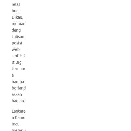
jelas
buat
Dikau,
meman
dang
tulisan
posisi
web
slot Hit
It Big
ternam
a
hamba
berland
askan
bagian:
Lantara
n Kamu
mau
mempu