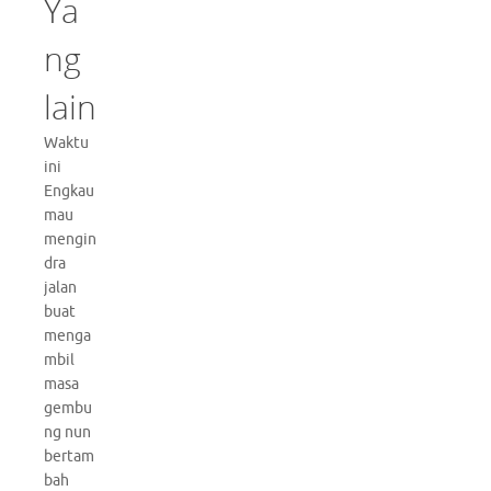
Ya
ng
lain
Waktu
ini
Engkau
mau
mengin
dra
jalan
buat
menga
mbil
masa
gembu
ng nun
bertam
bah