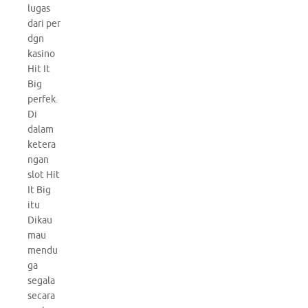
lugas
dari per
dgn
kasino
Hit It
Big
perfek.
Di
dalam
ketera
ngan
slot Hit
It Big
itu
Dikau
mau
mendu
ga
segala
secara