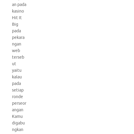
an pada
kasino
Hit It
Big
pada
pekara
ngan
web
terseb
ut
yaitu
kalau
pada
setiap
ronde
perseor
angan
Kamu
digabu
ngkan