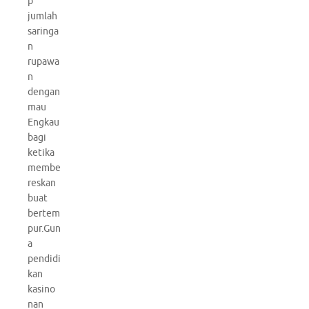
p
jumlah
saringa
n
rupawa
n
dengan
mau
Engkau
bagi
ketika
membe
reskan
buat
bertem
pur.Gun
a
pendidi
kan
kasino
nan