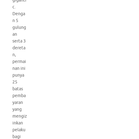
giganti
c.
Denga
n 5
gulung
an
serta 3
dereta
n,
permai
nan ini
punya
25
batas
pemba
yaran
yang
mengiz
inkan
pelaku
bagi