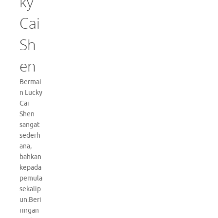
ky
Cai
Sh
en
Bermai
n Lucky
Cai
Shen
sangat
sederh
ana,
bahkan
kepada
pemula
sekalip
un.Beri
ringan