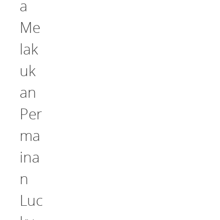
a
Me
lak
uk
an
Per
ma
ina
n
Luc