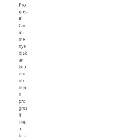
Pro
gres
if:
Gim
ini
me
nye
diak
an
keb
eru
ntu
nga
n
pro
gres
if
siap
a
bisa