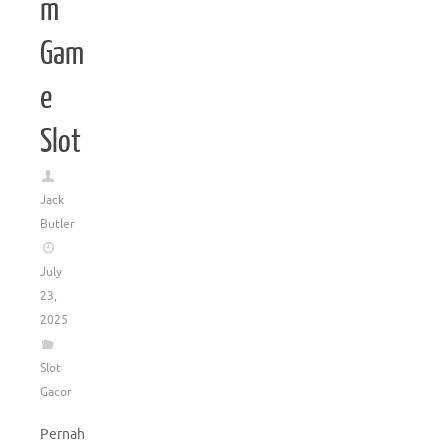
m
Gam
e
Slot
Jack
Butler
July
23,
2025
Slot
Gacor
Pernah