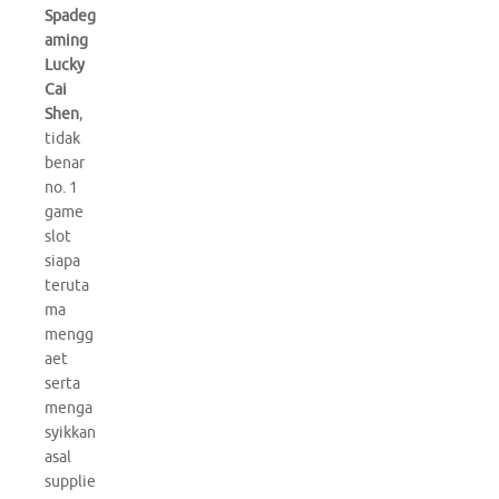
Spadeg
aming
Lucky
Cai
Shen
,
tidak
benar
no. 1
game
slot
siapa
teruta
ma
mengg
aet
serta
menga
syikkan
asal
supplie