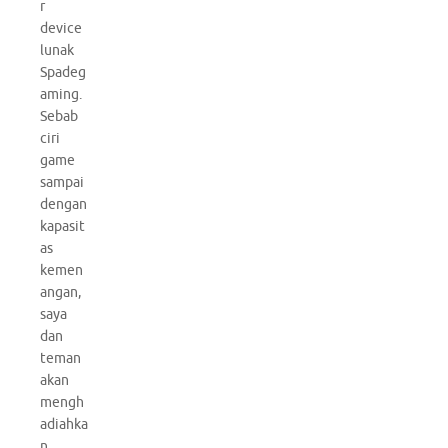
r
device
lunak
Spadeg
aming.
Sebab
ciri
game
sampai
dengan
kapasit
as
kemen
angan,
saya
dan
teman
akan
mengh
adiahka
n