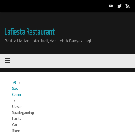
Skip
to
content
Lafiesta Restaurant
Berita Harian, Info Judi, dan Lebih Banyak Lagi
Home
Slot
Gacor
Ulasan
Spadegaming
Lucky
Cai
Shen: