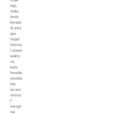
tidak
lagi,
maka
Anda
berada
di area
apa
tepat!
Interna
l ulasan
waktu
ini,
kami
hendak
memba
has
secara
intensi
f
menge
nai