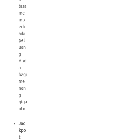
bisa
me
mp
erb
aiki
pel
uan
g
And
a
bagi
me
nan
g
giga
ntic
.
Jac
kpo
t