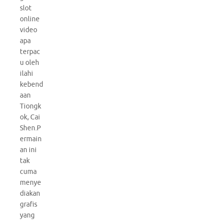
slot
online
video
apa
terpac
u oleh
ilahi
kebend
aan
Tiongk
ok, Cai
Shen.P
ermain
an ini
tak
cuma
menye
diakan
grafis
yang