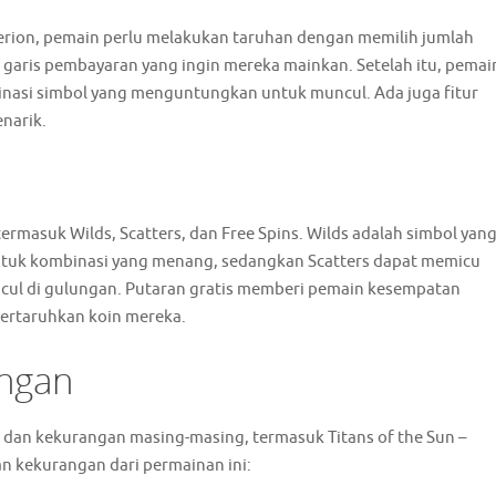
perion, pemain perlu melakukan taruhan dengan memilih jumlah
 garis pembayaran yang ingin mereka mainkan. Setelah itu, pemai
si simbol yang menguntungkan untuk muncul. Ada juga fitur
narik.
termasuk Wilds, Scatters, dan Free Spins. Wilds adalah simbol yan
tuk kombinasi yang menang, sedangkan Scatters dapat memicu
uncul di gulungan. Putaran gratis memberi pemain kesempatan
rtaruhkan koin mereka.
angan
n dan kekurangan masing-masing, termasuk Titans of the Sun –
an kekurangan dari permainan ini: