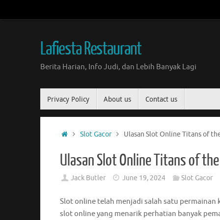
Skip
to
content
Lafiesta Restaurant
Berita Harian, Info Judi, dan Lebih Banyak Lagi
Skip
Privacy Policy
About us
Contact us
to
content
Home
Slot Gacor
Ulasan Slot Online Titans of th
Ulasan Slot Online Titans of th
Jack Butler
June 19, 2024
Slot Gacor
Slot online telah menjadi salah satu permainan 
slot online yang menarik perhatian banyak pema