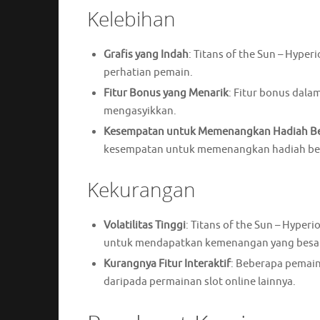
Kelebihan
Grafis yang Indah
: Titans of the Sun – Hype
perhatian pemain.
Fitur Bonus yang Menarik
: Fitur bonus dal
mengasyikkan.
Kesempatan untuk Memenangkan Hadiah B
kesempatan untuk memenangkan hadiah be
Kekurangan
Volatilitas Tinggi
: Titans of the Sun – Hyperi
untuk mendapatkan kemenangan yang besar
Kurangnya Fitur Interaktif
: Beberapa pemain
daripada permainan slot online lainnya.