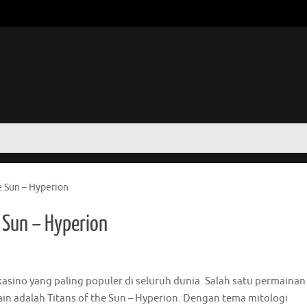
e Sun – Hyperion
e Sun – Hyperion
kasino yang paling populer di seluruh dunia. Salah satu permainan
in adalah Titans of the Sun – Hyperion. Dengan tema mitologi