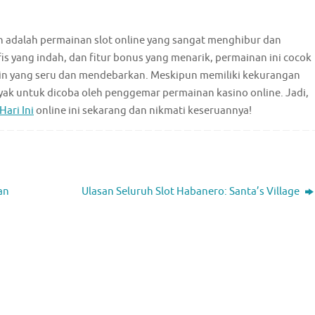
on adalah permainan slot online yang sangat menghibur dan
s yang indah, dan fitur bonus yang menarik, permainan ini cocok
n yang seru dan mendebarkan. Meskipun memiliki kekurangan
 layak untuk dicoba oleh penggemar permainan kasino online. Jadi,
Hari Ini
online ini sekarang dan nikmati keseruannya!
an
Ulasan Seluruh Slot Habanero: Santa’s Village