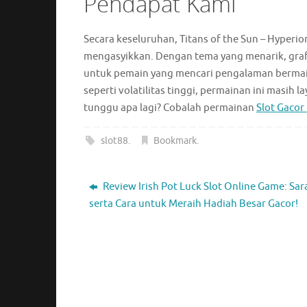
Pendapat Kami
Secara keseluruhan, Titans of the Sun – Hyperi
mengasyikkan. Dengan tema yang menarik, grafi
untuk pemain yang mencari pengalaman bermai
seperti volatilitas tinggi, permainan ini masih
tunggu apa lagi? Cobalah permainan
Slot Gacor 
slot88
.
Bookmark
.
Review Irish Pot Luck Slot Online Game: Sar
serta Cara untuk Meraih Hadiah Besar Gacor!