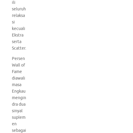
ili
seluruh
relaksa
si
kecuali
Ekstra
serta
Scatter.
Persen
Wall of
Fame
diawali
masa
Engkau
mengin
dra dua
sinyal
suplem
en
sebagai