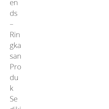
en
ds
–
Rin
gka
san
Pro
du
k
Se