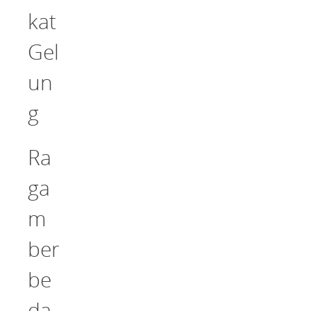
kat
Gel
un
g
Ra
ga
m
ber
be
da