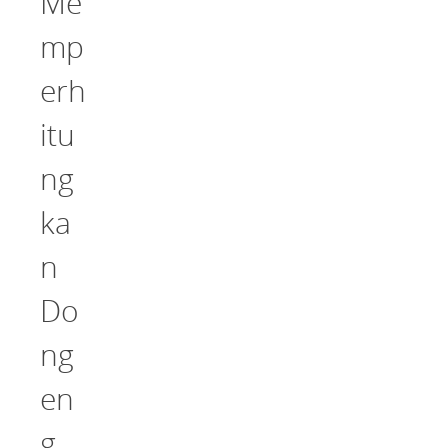
Me
mp
erh
itu
ng
ka
n
Do
ng
en
g