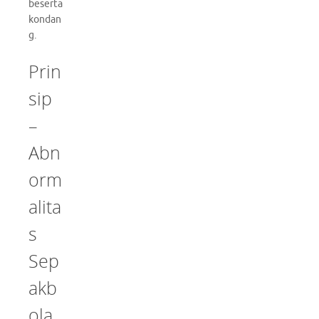
beserta
kondan
g.
Prin
sip
–
Abn
orm
alita
s
Sep
akb
ola