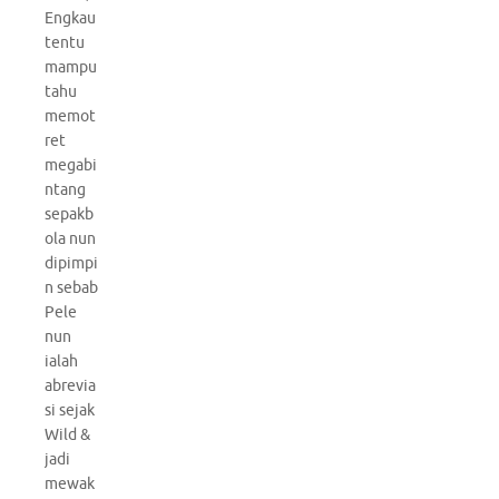
Engkau
tentu
mampu
tahu
memot
ret
megabi
ntang
sepakb
ola nun
dipimpi
n sebab
Pele
nun
ialah
abrevia
si sejak
Wild &
jadi
mewak