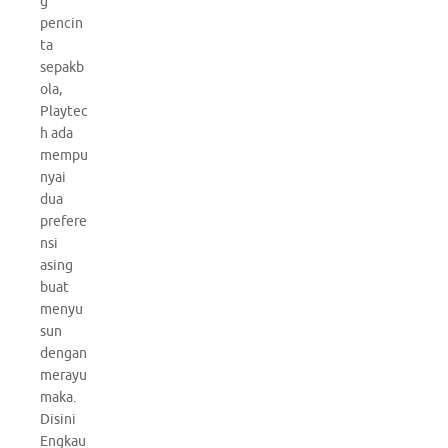
g
pencin
ta
sepakb
ola,
Playtec
h ada
mempu
nyai
dua
prefere
nsi
asing
buat
menyu
sun
dengan
merayu
maka.
Disini
Engkau