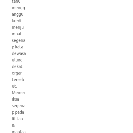
tahu
mengg
anggu
kredit
menju
mpai
segena
p kata
dewasa
ulung
dekat
organ
terseb
ut.
Memer
iksa
segena
p pada
lilitan
&
manfaa