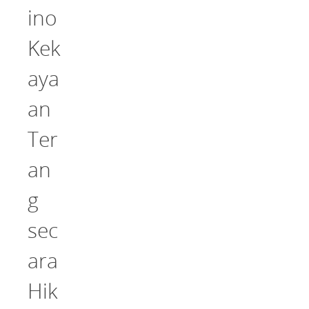
ino
Kek
aya
an
Ter
an
g
sec
ara
Hik