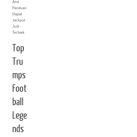
And
Panduan
Dapat
Jackpot
Judi
Terbaik
Top
Tru
mps
Foot
ball
Lege
nds