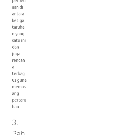
perbed
aan di
antara
ketiga
taruha
n yang
satu ini
dan
juga
rencan
a
terbag
us guna
memas
ang
pertaru
han.
3.
Pah