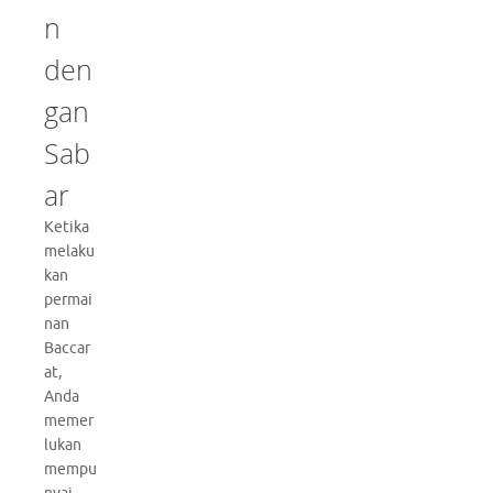
n
den
gan
Sab
ar
Ketika
melaku
kan
permai
nan
Baccar
at,
Anda
memer
lukan
mempu