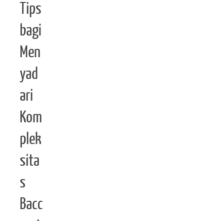
Tips
bagi
Men
yad
ari
Kom
plek
sita
s
Bacc