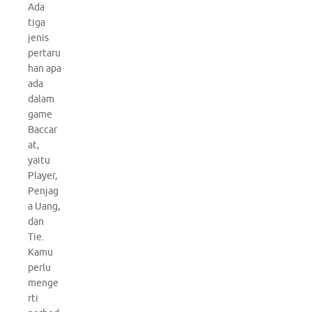
Ada
tiga
jenis
pertaru
han apa
ada
dalam
game
Baccar
at,
yaitu
Player,
Penjag
a Uang,
dan
Tie.
Kamu
perlu
menge
rti