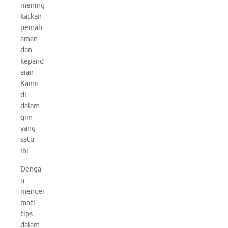
mening
katkan
pemah
aman
dan
kepand
aian
Kamu
di
dalam
gim
yang
satu
ini.
Denga
n
mencer
mati
tips
dalam