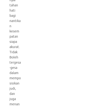
nyai
tahan
hati
bagi
nantika
n
kesem
patan
siapa
akurat.
Tidak
Boleh
tergesa
-gesa
dalam
mempo
sisikan
judi,
dan
juga
menan