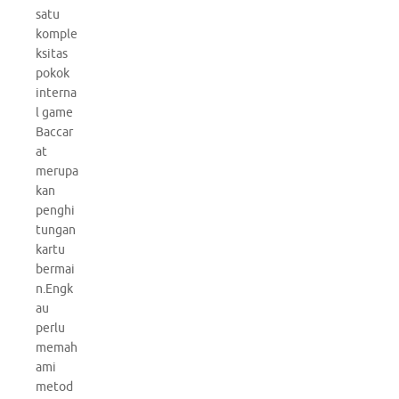
satu
komple
ksitas
pokok
interna
l game
Baccar
at
merupa
kan
penghi
tungan
kartu
bermai
n.Engk
au
perlu
memah
ami
metod