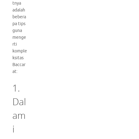
tnya
adalah
bebera
pa tips
guna
menge
rti
komple
ksitas
Baccar
at:
1.
Dal
am
i