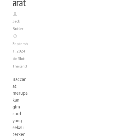
arat
Jack
Butler
September
1, 2024
Slot
Thailand
Baccar
at
merupa
kan
gim
card
yang
sekali
terken