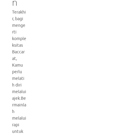
n
Terakhi
r, bagi
menge
rti
komple
ksitas
Baccar
at,
Kamu
perlu
melati
h diri
melalui
ajek.Be
rmainla
h
melalui
rapi
untuk