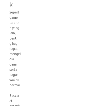
k
Seperti
game
taruha
n yang
lain,
pentin
g bagi
dapat
mengel
ola
dana
serta
bagus
waktu
bermai
n
Baccar
at.