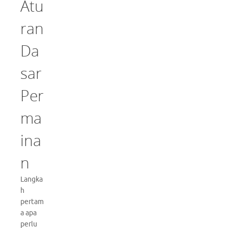
Atu
ran
Da
sar
Per
ma
ina
n
Langka
h
pertam
a apa
perlu