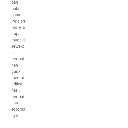
dari
pola
game.
Pelajari
pattern
s apa
muncul
sewakt
u
permai
nan
guna
mempr
ediksi
hasil
permai
nan
seterus
nya.