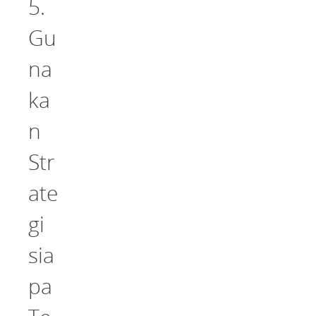
5.
Gu
na
ka
n
Str
ate
gi
sia
pa