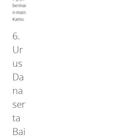
bermai
n-main
Kamu.
6.
Ur
us
Da
na
ser
ta
Bai