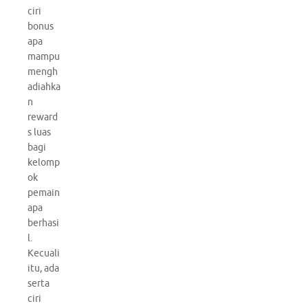
ciri
bonus
apa
mampu
mengh
adiahka
n
reward
s luas
bagi
kelomp
ok
pemain
apa
berhasi
l.
Kecuali
itu, ada
serta
ciri