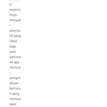
d
sepenu
hnya
menjad
i
alterna
tif yang
ideal
bagi
para
partisip
an apa
mencar
i
penget
ahuan
bertaru
h yang
memua
skan.