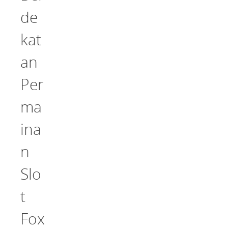
de
kat
an
Per
ma
ina
n
Slo
t
Fox