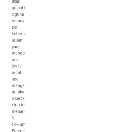
litas
giganti
c guna
menca
pai
keberh
asilan
yang
mengg
oda.
Serta
judul
apa
menga
gumka
n serta
ciri-ciri
menari
k,
Foxium
Emeral