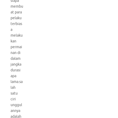
siapa
membu
at para
pelaku
terbias
a
melaku
kan
permai
nan di
dalam
jangka
durasi
apa
lama.sa
lah
satu
ciri
unggul
annya
adalah