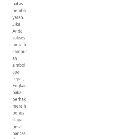
batas
pemba
yaran.
Jika
Anda
sukses
meraih
campur
an
simbol
apa
tepat,
Engkau
bakal
berhak
meraih
bonus
siapa
besar
pantas