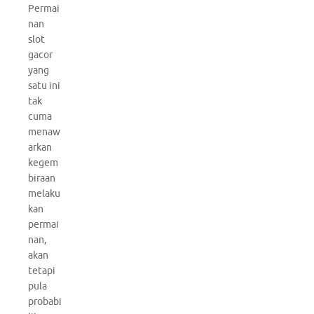
Permai
nan
slot
gacor
yang
satu ini
tak
cuma
menaw
arkan
kegem
biraan
melaku
kan
permai
nan,
akan
tetapi
pula
probabi