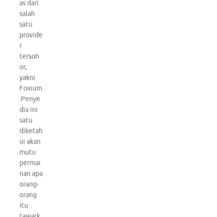
as dari
salah
satu
provide
r
tersoh
or,
yakni
Foxium
.Penye
dia ini
satu
diketah
ui akan
mutu
permai
nan apa
orang-
orang
itu
tawark