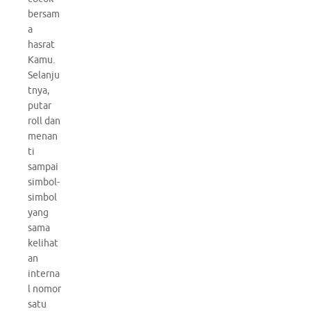
bersam
a
hasrat
Kamu.
Selanju
tnya,
putar
roll dan
menan
ti
sampai
simbol-
simbol
yang
sama
kelihat
an
interna
l nomor
satu