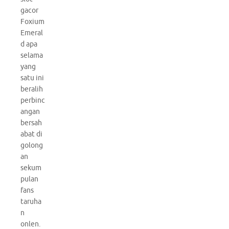
gacor
Foxium
Emeral
d apa
selama
yang
satu ini
beralih
perbinc
angan
bersah
abat di
golong
an
sekum
pulan
fans
taruha
n
onlen.