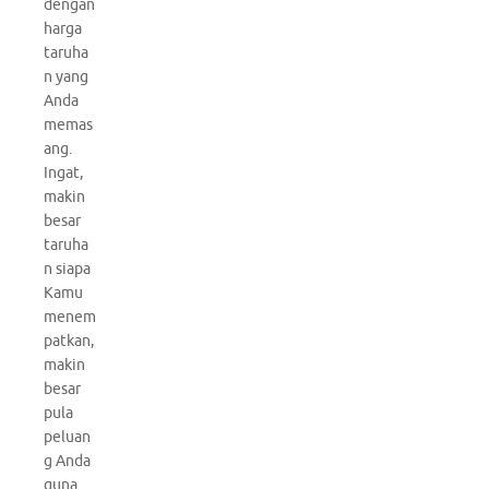
dengan
harga
taruha
n yang
Anda
memas
ang.
Ingat,
makin
besar
taruha
n siapa
Kamu
menem
patkan,
makin
besar
pula
peluan
g Anda
guna