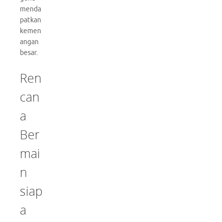
menda
patkan
kemen
angan
besar.
Ren
can
a
Ber
mai
n
siap
a