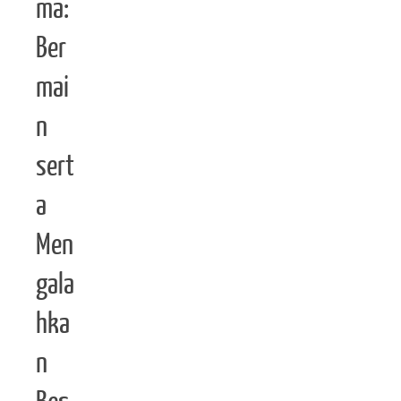
ma:
Ber
mai
n
sert
a
Men
gala
hka
n