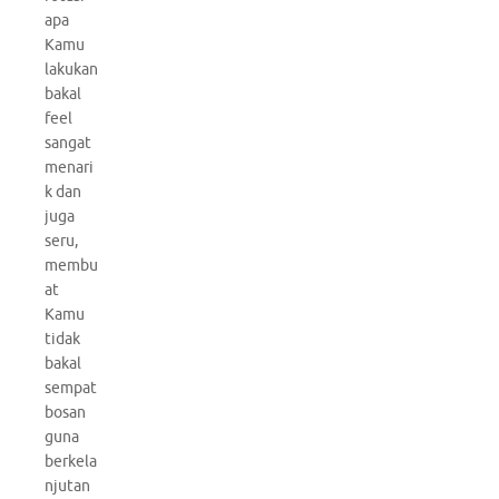
apa
Kamu
lakukan
bakal
feel
sangat
menari
k dan
juga
seru,
membu
at
Kamu
tidak
bakal
sempat
bosan
guna
berkela
njutan