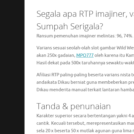
Segala apa RTP imajiner, 
Sumpah Serigala?
Ransum pemenuhan imajiner melintas: 96, 74%. It
Varians sesuai seolah-olah slot gambar Wild We
akan 250x gadaian,
MPO777
oleh karena itu K
Hasil dekat pada 500x taruhannya sewaktu-wak
Afiliasi RTP paling-paling beserta varians nist
andaikata Dikau berniat guna membeberkan pre
Dikau menderita manual terkait lantaran hamba
Tanda & penunaian
Karakter superior secara bertentangan yakni 4 
cantik. Kecuali tersebut, merepresentasikan m
sela 20 x beserta 50 x mutlak agunan guna lima 