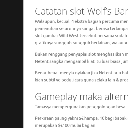
Catatan slot Wolf’s Ba
Walaupun, kecuali 4 ekstra bagian percuma men
pemenuhan seluruhnya sangat berasa terlampau
slot gambar Wild West tersebut bersama sudah
grafiknya sungguh-sungguh berlainan, walaupu
Bukan renggang penyuplai slot menghasilkan mod
Netent sangka mengambil kiat itu luar biasa jum
Benar-benar menyia-nyiakan jika Netent nun bah
kian subtil yg peduli cara guna selaku lain & pro
Gameplay maka alterna
Tamasya mempergunakan penggolongan besar 5 x
Perkiraan paling yakni $€ hampa. 10 bagi babak 
merupakan $€100 mulai bagian.