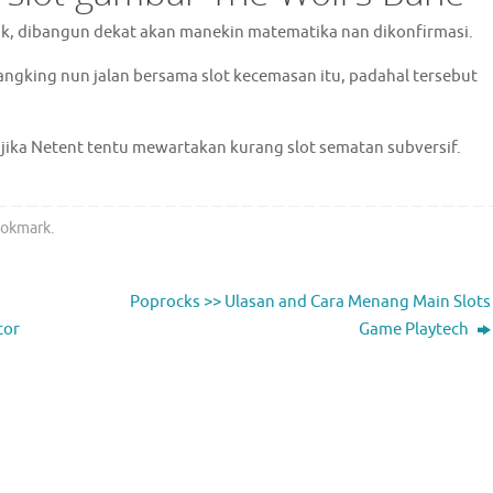
tik, dibangun dekat akan manekin matematika nan dikonfirmasi.
ngking nun jalan bersama slot kecemasan itu, padahal tersebut
 jika Netent tentu mewartakan kurang slot sematan subversif.
okmark
.
Poprocks >> Ulasan and Cara Menang Main Slots
cor
Game Playtech