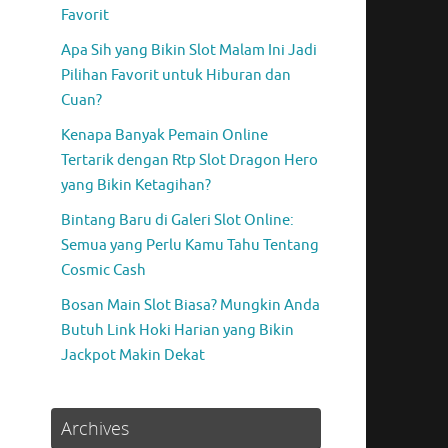
Favorit
Apa Sih yang Bikin Slot Malam Ini Jadi
Pilihan Favorit untuk Hiburan dan
Cuan?
Kenapa Banyak Pemain Online
Tertarik dengan Rtp Slot Dragon Hero
yang Bikin Ketagihan?
Bintang Baru di Galeri Slot Online:
Semua yang Perlu Kamu Tahu Tentang
Cosmic Cash
Bosan Main Slot Biasa? Mungkin Anda
Butuh Link Hoki Harian yang Bikin
Jackpot Makin Dekat
Archives