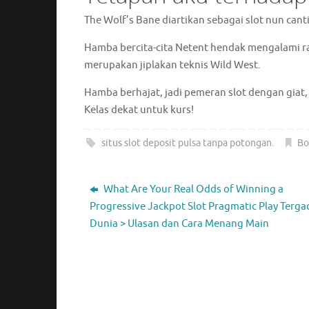
The Wolf’s Bane diartikan sebagai slot nun can
Hamba bercita-cita Netent hendak mengalami ra
merupakan jiplakan teknis Wild West.
Hamba berhajat, jadi pemeran slot dengan giat,
Kelas dekat untuk kurs!
situs slot deposit pulsa tanpa potongan
.
Bo
What Are Your Real Odds of Winning a
Progressive Jackpot Slot Pragmatic Play Terga
Dunia > Ulasan dan Cara Menang Main